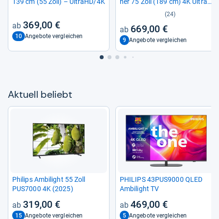
139 cm (55 Zoll) – UltraHD/4K
her 75 Zoll (189 cm) 4K Ultra
HD Smart-​TV
(24)
369,00 €
669,00 €
10
Angebote vergleichen
9
Angebote vergleichen
Aktu­ell beliebt
Phi­lips Ambi­light 55 Zoll
PHI­LIPS 43PUS9000 QLED
PUS7000 4K (2025)
Ambi­light TV
319,00 €
469,00 €
15
5
Angebote vergleichen
Angebote vergleichen