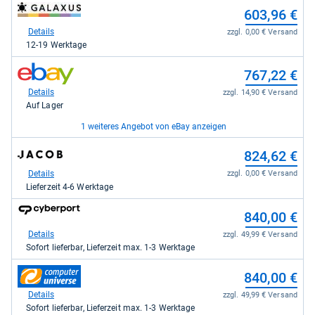
für
zum
603,96 €
599,00
Shop:
kaufen.
bei
Details
zzgl. 0,00 € Versand
galaxus
12-19 Werktage
für
603,96
zum
767,22 €
kaufen.
Shop:
bei
Details
zzgl. 14,90 € Versand
eBay
Auf Lager
für
767,22
1 weiteres Angebot von eBay anzeigen
kaufen.
zum
zum
875,76 €
824,62 €
Shop:
Shop:
bei
bei
Details
Details
zzgl. 0,00 € Versand
zzgl. 0,00 € Versand
eBay
Jacob
Auf Lager
Lieferzeit 4-6 Werktage
für
Elektronik
875,76
direkt
zum
840,00 €
kaufen.
für
Shop:
824,62
bei
Details
zzgl. 49,99 € Versand
kaufen.
Cyberport
Sofort lieferbar, Lieferzeit max. 1-3 Werktage
für
840,00
zum
840,00 €
kaufen.
Shop:
bei
Details
zzgl. 49,99 € Versand
computeruniverse.net
Sofort lieferbar, Lieferzeit max. 1-3 Werktage
für