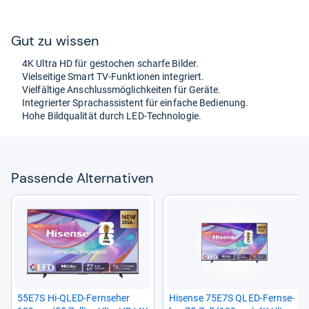
Gut zu wis­sen
4K Ultra HD für gesto­chen scharfe Bil­der.
Viel­sei­tige Smart TV-​Funk­tio­nen inte­griert.
Viel­fäl­tige Anschluss­mög­lich­kei­ten für Geräte.
Inte­grier­ter Sprachas­sis­tent für ein­fa­che Bedie­nung.
Hohe Bild­qua­li­tät durch LED-​Tech­no­lo­gie.
Pas­sende Alter­na­ti­ven
55E7S Hi-​QLED-​Fern­se­her
Hisense 75E7S QLED-​Fern­se­