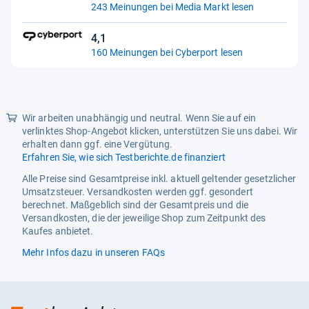
243 Meinungen bei Media Markt lesen
von
EPREL ID
2145081
5
4,1
Sternen
4,1
Erscheinungsjahr
2025
160 Meinungen bei Cyberport lesen
von
Produkttyp
4K-Fernseher, LED-Fernseher
5
Sternen
item_group_id
143003142
Wir arbeiten unabhängig und neutral. Wenn Sie auf ein
Software
verlinktes Shop-Angebot klicken, unterstützen Sie uns dabei. Wir
erhalten dann ggf. eine Vergütung.
Betriebssystemfamilie
Android TV, Google TV
Erfahren Sie, wie sich Testberichte.de finanziert
Gewicht
Alle Preise sind Gesamtpreise inkl. aktuell geltender gesetzlicher
Umsatzsteuer. Versandkosten werden ggf. gesondert
Gewicht mit Standfuß
16.3 kg
berechnet. Maßgeblich sind der Gesamtpreis und die
Versandkosten, die der jeweilige Shop zum Zeitpunkt des
Gewicht ohne Standfuß
16 kg
Kaufes anbietet.
Funktionalitäten
Mehr Infos dazu in unseren FAQs
ECO-Funktionen
Abschaltautomatik, Eco-
Mode, Netzschalter
Funktionen
Bluetooth, Dolby Vision, HDR,