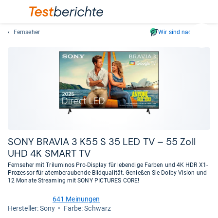
Fernseher
Wir sind nachhaltig
Suc
Geben
Sie
mindest
drei
Zeichen
ein.
Vorschl
erschei
automat
SONY BRA­VIA 3 K55 S 35 LED TV – 55 Zoll
und
UHD 4K SMART TV
lassen
Fernseher mit Triluminos Pro-Display für lebendige Farben und 4K HDR X1-
sich
Prozessor für atemberaubende Bildqualität. Genießen Sie Dolby Vision und
mit
12 Monate Streaming mit SONY PICTURES CORE!
den
641 Meinungen
Pfeiltas
4,2
Her­stel­ler: Sony
Farbe: Schwarz
von
auswähl