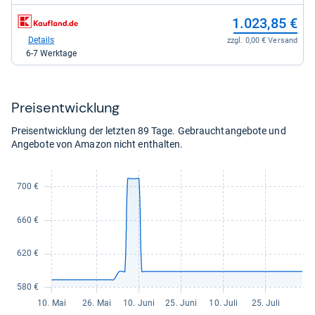
840,00
zum
1.023,85 €
kaufen.
Shop:
bei
Details
zzgl. 0,00 € Versand
Kaufland
6-7 Werktage
für
1.023,85
kaufen.
Preis­ent­wick­lung
Preisentwicklung der letzten 89 Tage. Gebrauchtangebote und
Angebote von Amazon nicht enthalten.