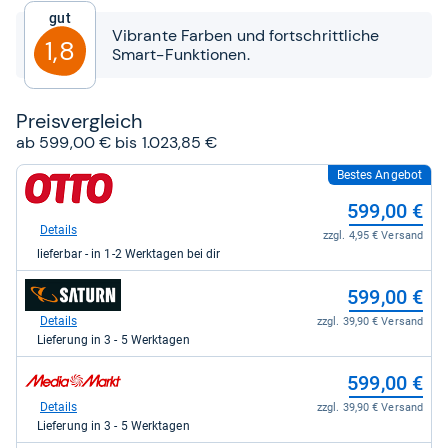
5
Gut
Sternen
Vibrante Farben und fortschrittliche
1,8
Smart-Funktionen.
Preis­ver­gleich
ab 599,00 € bis 1.023,85 €
Bestes Angebot
zum
Shop:
599,00 €
bei
Otto.de
Details
zzgl. 4,95 € Versand
für
lieferbar - in 1-2 Werktagen bei dir
599,00
kaufen.
zum
599,00 €
Shop:
bei
Details
zzgl. 39,90 € Versand
Saturn
Lieferung in 3 - 5 Werktagen
für
599,00
zum
599,00 €
kaufen.
Shop:
bei
Details
zzgl. 39,90 € Versand
Media
Lieferung in 3 - 5 Werktagen
Markt