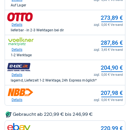
Amazon.de
Auf Lager
für
259,99
zum
273,89 €
kaufen.
Shop:
bei
Details
zzgl. 0,00 € Versand
Otto.de
lieferbar - in 2-3 Werktagen bei dir
für
273,89
zum
287,86 €
kaufen.
Shop:
bei
Details
zzgl. 3,45 € Versand
voelkner
1-2 Werktage
Marktplatz
für
zum
204,90 €
287,86
Shop:
kaufen.
bei
Details
zzgl. 0,00 € Versand
e-
lagernd, Lieferzeit 1-2 Werktage, 24h Express möglich*
tec
für
zum
207,98 €
204,90
Shop:
kaufen.
bei
Details
zzgl. 0,00 € Versand
notebooksbilliger.de
für
207,98
Gebraucht ab 220,99 € bis 246,99 €
kaufen.
zum
220,99 €
Shop: