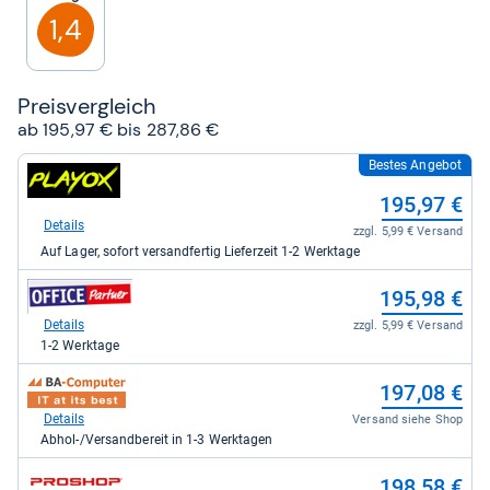
Sternen
1,4
Preis­ver­gleich
ab 195,97 € bis 287,86 €
Bestes Angebot
zum
Shop:
195,97 €
bei
playox.de
Details
zzgl. 5,99 € Versand
für
Auf Lager, sofort versandfertig Lieferzeit 1-2 Werktage
195,97
kaufen.
zum
195,98 €
Shop:
bei
Details
zzgl. 5,99 € Versand
office-
1-2 Werktage
partner.de
-
zum
197,08 €
Office
Shop:
Partner
bei
Details
Versand siehe Shop
GmbH
BA-
Abhol-/Versandbereit in 1-3 Werktagen
für
Computer
195,98
für
zum
kaufen.
198,58 €
197,08