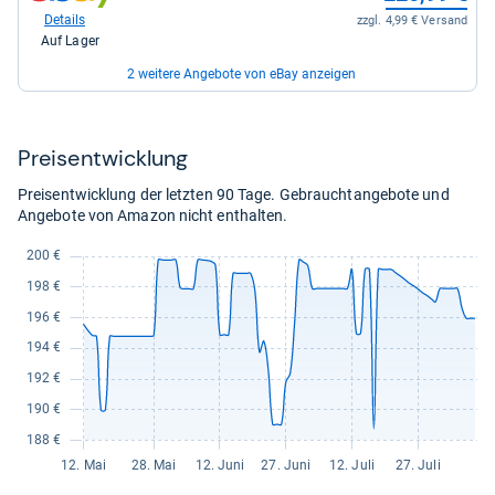
bei
Details
zzgl. 4,99 € Versand
eBay
Auf Lager
für
220,99
2 weitere Angebote von eBay anzeigen
kaufen.
zum
233,99 €
Shop:
bei
Details
zzgl. 0,00 € Versand
Preis­ent­wick­lung
eBay
Auf Lager
für
Preisentwicklung der letzten 90 Tage. Gebrauchtangebote und
233,99
zum
246,99 €
Angebote von Amazon nicht enthalten.
kaufen.
Shop:
bei
Details
zzgl. 0,00 € Versand
eBay
Auf Lager
für
246,99
kaufen.