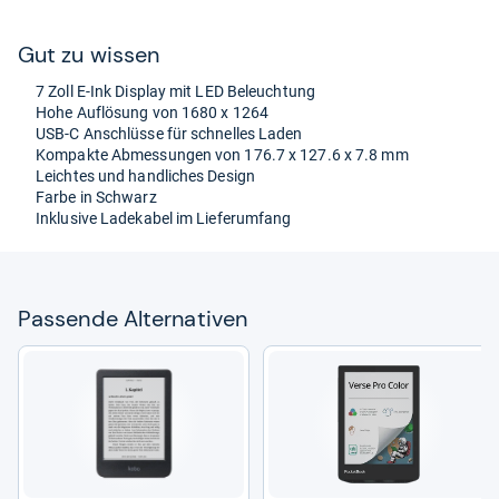
Gut zu wis­sen
7 Zoll E-​Ink Dis­play mit LED Beleuch­tung
Hohe Auf­lö­sung von 1680 x 1264
USB-​C Anschlüsse für schnel­les Laden
Kom­pakte Abmes­sun­gen von 176.7 x 127.6 x 7.8 mm
Leich­tes und hand­li­ches Design
Farbe in Schwarz
Inklu­sive Lade­ka­bel im Lie­fe­r­um­fang
Pas­sende Alter­na­ti­ven