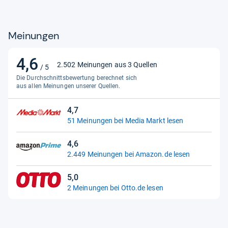
Meinungen
4,6
4,6
2.502 Meinungen aus 3 Quellen
/ 5
von
Die Durchschnittsbewertung berechnet sich
5
aus allen Meinungen unserer Quellen.
Sternen
4,7
4,7
51 Meinungen bei Media Markt lesen
von
5
4,6
Sternen
4,6
2.449 Meinungen bei Amazon.de lesen
von
5
5,0
Sternen
5,0
2 Meinungen bei Otto.de lesen
von
5
Sternen