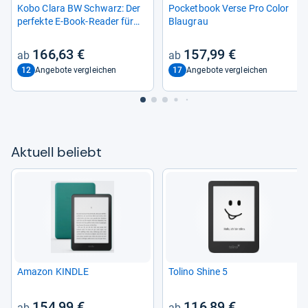
Kobo Clara BW Schwarz: Der
Pocket­book Verse Pro Color
per­fekte E-​Book-​Rea­der für
Blau­grau
unter­wegs
166,63 €
157,99 €
12
17
Angebote vergleichen
Angebote vergleichen
Aktu­ell beliebt
Ama­zon KINDLE
Tolino Shine 5
154,99 €
116,89 €