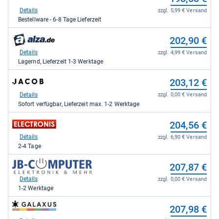
Shop:
kaufen.
bei
Details
zzgl. 5,99 € Versand
Proshop.de
Bestellware - 6-8 Tage Lieferzeit
für
198,58
zum
202,90 €
kaufen.
Shop:
bei
Details
zzgl. 4,99 € Versand
alza.de
Lagernd, Lieferzeit 1-3 Werktage
für
202,90
zum
203,12 €
kaufen.
Shop:
bei
Details
zzgl. 0,00 € Versand
Jacob
Sofort verfügbar, Lieferzeit max. 1-2 Werktage
Elektronik
direkt
zum
204,56 €
für
Shop:
203,12
bei
Details
zzgl. 6,90 € Versand
kaufen.
electronis.de
2-4 Tage
für
204,56
zum
207,87 €
kaufen.
Shop:
bei
Details
zzgl. 0,00 € Versand
JB-
1-2 Werktage
Computer
für
zum
207,98 €
207,87
Shop:
kaufen.