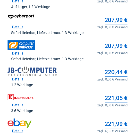
bei
Details
zzgl. 0,00 € Versand
galaxus
Auf Lager, 1-2 Werktage
für
207,98
zum
207,99 €
kaufen.
Shop:
bei
Details
zzgl. 0,00 € Versand
Cyberport
Sofort lieferbar, Lieferzeit max. 1-3 Werktage
für
207,99
zum
207,99 €
kaufen.
Shop:
bei
Details
zzgl. 0,00 € Versand
computeruniverse.net
Sofort lieferbar, Lieferzeit max. 1-3 Werktage
für
207,99
zum
220,44 €
kaufen.
Shop:
bei
Details
zzgl. 0,00 € Versand
JB-
1-2 Werktage
Computer
für
zum
221,05 €
220,44
Shop:
kaufen.
bei
Details
zzgl. 0,00 € Versand
Kaufland
3-6 Werktage
für
221,05
zum
221,99 €
kaufen.
Shop:
bei
Details
zzgl. 6,95 € Versand
eBay