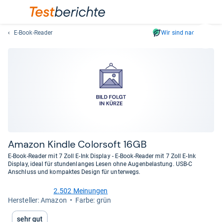
E-Book-Reader
Wir sind nachhaltig
Suc
Geben
Sie
mindest
drei
Zeichen
ein.
Vorschl
erschei
automat
Ama­zon Kindle Color­soft 16GB
und
E-Book-Reader mit 7 Zoll E-Ink Display - E-Book-Reader mit 7 Zoll E-Ink
lassen
Display, ideal für stundenlanges Lesen ohne Augenbelastung. USB-C
Anschluss und kompaktes Design für unterwegs.
sich
mit
2.502 Meinungen
den
4,6
Her­stel­ler: Amazon
Farbe: grün
von
Pfeiltas
5
auswähl
Sehr gut