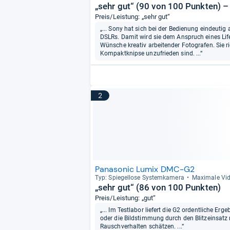
„sehr gut“ (90 von 100 Punkten) –
Preis/Leistung: „sehr gut“
„... Sony hat sich bei der Bedienung eindeuti
DSLRs. Damit wird sie dem Anspruch eines Lifes
Wünsche kreativ arbeitender Fotografen. Sie ric
Kompaktknipse unzufrieden sind. ...“
2
Panasonic Lumix DMC-G2
Typ: Spie­gel­lose Sys­tem­ka­mera
Maxi­male Vid
„sehr gut“ (86 von 100 Punkten)
Preis/Leistung: „gut“
„... Im Testlabor liefert die G2 ordentliche Erge
oder die Bildstimmung durch den Blitzeinsatz n
Rauschverhalten schätzen. ...“