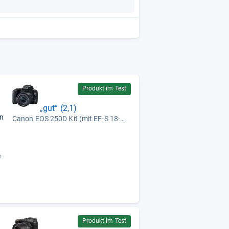
Produkt im Test
„gut“ (2,1)
en
Canon EOS 250D Kit (mit EF-S 18-55mm F4-5,6 IS STM)
e
Produkt im Test