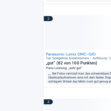
3
Panasonic Lumix DMC-G10
Typ: Spie­gel­lose Sys­tem­ka­mera
Auf­lö­sung: 
„gut“ (82 von 100 Punkten)
Preis/Leistung: „sehr gut“
„... Bei Fotos vermisst man das schwenkbare Di
Überkopfaufnahmen sind mit dem festen Displ
schrägem Winkel das Motiv noch gut genug erke
4