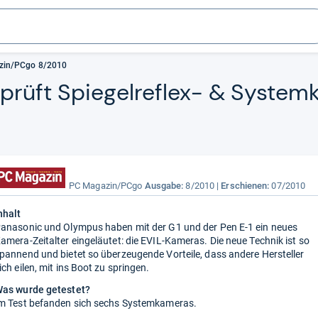
zin/PCgo 8/2010
üft Spie­gel­re­flex-​ & Sys­tem­
PC Magazin/PCgo
Ausgabe:
8/2010
Erschienen:
07/2010
nhalt
anasonic und Olympus haben mit der G1 und der Pen E-1 ein neues
amera-Zeitalter eingeläutet: die EVIL-Kameras. Die neue Technik ist so
pannend und bietet so überzeugende Vorteile, dass andere Hersteller
ich eilen, mit ins Boot zu springen.
as wurde getestet?
m Test befanden sich sechs Systemkameras.