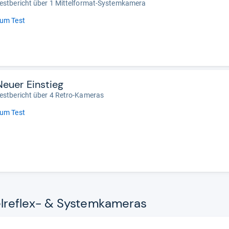
estbericht über 1 Mittelformat-Systemkamera
um Test
Neuer Einstieg
estbericht über 4 Retro-Kameras
um Test
e­flex-​ & Sys­tem­ka­me­ras