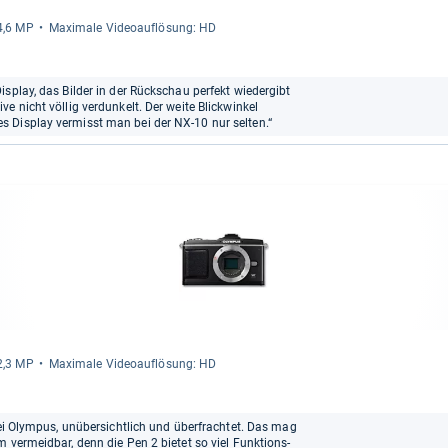
14,6 MP
Maxi­male Videoauf­lö­sung: HD
splay, das Bilder in der Rückschau perfekt wiedergibt
e nicht völlig verdunkelt. Der weite Blickwinkel
 Display vermisst man bei der NX-10 nur selten.“
12,3 MP
Maxi­male Videoauf­lö­sung: HD
bei Olympus, unübersichtlich und überfrachtet. Das mag
 vermeidbar, denn die Pen 2 bietet so viel Funktions-