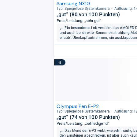
Samsung NX10
Typ: Spie­gel­lose Sys­tem­ka­mera
Auf­lö­sung: 
„gut“ (80 von 100 Punkten)
Preis/Leistung: „sehr gut“
„... Ein besonderes Lob verdient das AMOLED-Di
und auch bei direkter Sonneneinstrahlung Motiv
erlaubt Überkopfaufnahmen; ein ausklappbares
6
Olympus Pen E-P2
Typ: Spie­gel­lose Sys­tem­ka­mera
Auf­lö­sung: 
„gut“ (74 von 100 Punkten)
Preis/Leistung: „befriedigend“
„... Das Menü der E-P2 wirkt, wie sehr häufig 
den Einsteiger abschrecken, ist aber auch kaum