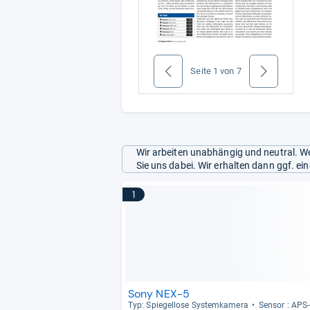
Seite
1
von
7
zurück
weiter
Wir arbeiten unabhängig und neutral. We
Sie uns dabei. Wir erhalten dann ggf. e
1
Sony NEX-5
Typ: Spie­gel­lose Sys­tem­ka­mera
Sen­sor : APS-