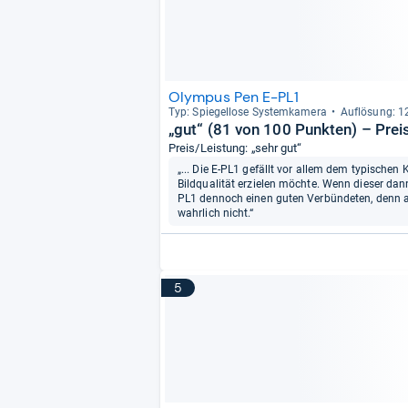
Olympus Pen E-PL1
Typ: Spie­gel­lose Sys­tem­ka­mera
Auf­lö­sung: 
„gut“ (81 von 100 Punkten) – Prei
Preis/Leistung: „sehr gut“
„... Die E-PL1 gefällt vor allem dem typische
Bildqualität erzielen möchte. Wenn dieser dann 
PL1 dennoch einen guten Verbündeten, denn a
wahrlich nicht.“
5