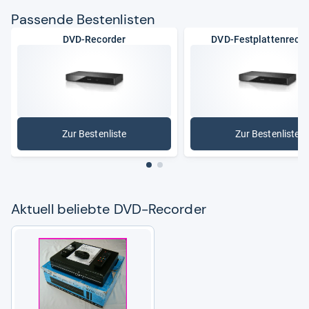
Pas­sende Bes­ten­lis­ten
DVD-Recorder
DVD-Festplattenrecor
Zur Bestenliste
Zur Bestenliste
: DVD-Recorder
: DVD-Fes
Aktu­ell beliebte DVD-​Recor­der