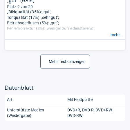
„gut“ (68%)
Platz 2 von 20
„Bildqualität (35%): ‚gut‘;
Tonqualität (17%): ‚sehr gut‘;
Betriebsgeräusch (5%): ‚gut‘;
Fehlerkorrektur (8%): ‚weniger zufriedenstellend‘;
Handhabung (20%): ‚gut‘:
mehr...
Vielseitigkeit (10%): ‚gut‘;
Energieverbrauch (5%): ‚durchschnittlich‘.“
Mehr Tests anzeigen
Datenblatt
Art
Mit Festplatte
Unterstützte Medien
DVD+R
DVD-R
DVD+RW
(Wiedergabe)
DVD-RW