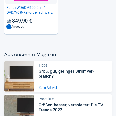
Funai WD6DM100 2-​in-​1
DVD/VCR-​Rekorder schwarz
349,90 €
1
Angebot
Aus unse­rem Maga­zin
Tipps
Groß, gut, gerin­ger Strom­ver­
brauch?
Zum Artikel
Produkte
Grö­ßer, bes­ser, ver­spiel­ter: Die TV-​
Trends 2022