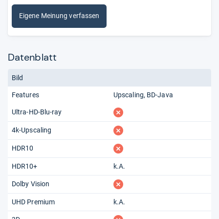
Eigene Meinung verfassen
Datenblatt
Bild
Features
Upscaling
BD-Java
fehlt
Ultra-HD-Blu-ray
fehlt
4k-Upscaling
fehlt
HDR10
HDR10+
k.A.
fehlt
Dolby Vision
UHD Premium
k.A.