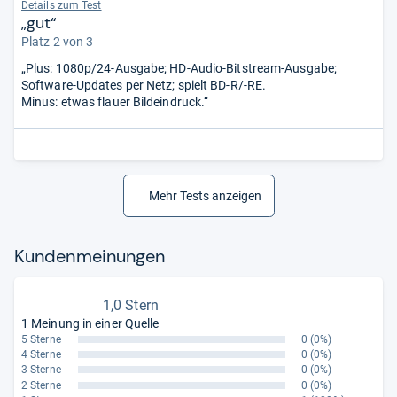
Details zum Test
„gut“
Platz 2 von 3
„Plus: 1080p/24-Ausgabe; HD-Audio-Bitstream-Ausgabe;
Software-Updates per Netz; spielt BD-R/-RE.
Minus: etwas flauer Bildeindruck.“
Mehr Tests anzeigen
Kun­den­mei­nun­gen
1,0 Stern
1 Meinung in einer Quelle
5 Sterne
0
(0%)
4 Sterne
0
(0%)
3 Sterne
0
(0%)
2 Sterne
0
(0%)