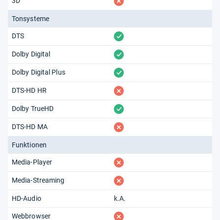
fehlt
3D
Tonsysteme
vorhanden
DTS
vorhanden
Dolby Digital
vorhanden
Dolby Digital Plus
fehlt
DTS-HD HR
vorhanden
Dolby TrueHD
fehlt
DTS-HD MA
Funktionen
fehlt
Media-Player
fehlt
Media-Streaming
HD-Audio
k.A.
fehlt
Webbrowser