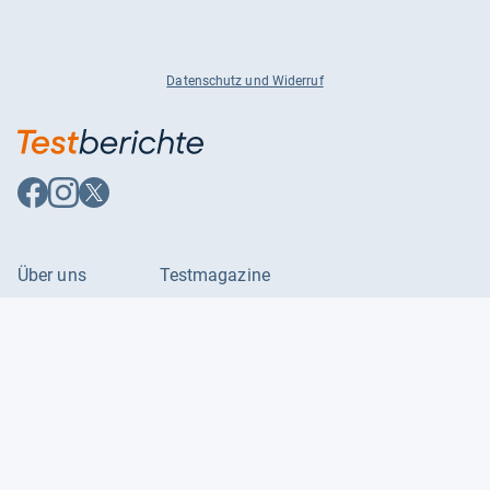
Datenschutz und Widerruf
Auf
Auf
Auf
Facebook
Instagram
X
folgen
folgen
folgen
Über uns
Testmagazine
Unsere Redaktion
FAQ
Presse
Unser Magazin
Karriere
Feedback
Partnerbereich
Kontakt
Unsere Kategorien