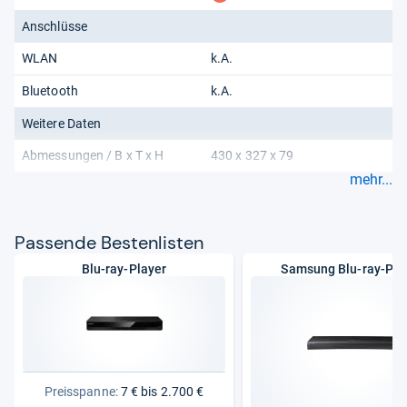
Anschlüsse
WLAN
k.A.
Bluetooth
k.A.
Weitere Daten
Abmessungen / B x T x H
430 x 327 x 79
mehr...
Pas­sende Bes­ten­lis­ten
Blu-ray-Player
Samsung Blu-ray-Pla
Preisspanne:
7 € bis 2.700 €