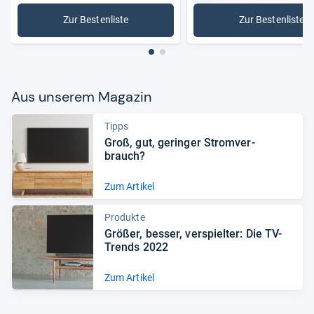
Zur Bestenliste
Zur Bestenliste
: Blu-ray-Player
: Samsung
Aus unse­rem Maga­zin
Tipps
Groß, gut, gerin­ger Strom­ver­
brauch?
Zum Artikel
Produkte
Grö­ßer, bes­ser, ver­spiel­ter: Die TV-​
Trends 2022
Zum Artikel