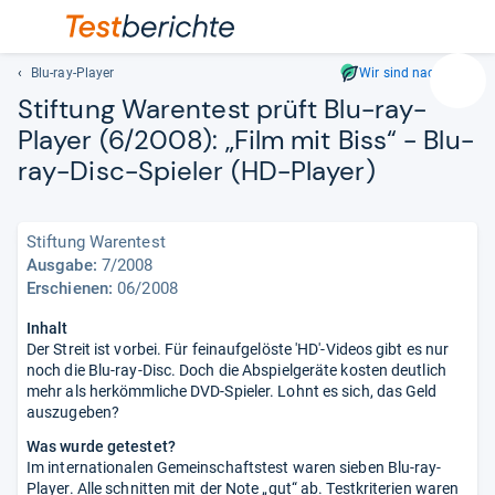
Blu-ray-Player
Wir sind nachhaltig
Suc
Stif­tung Waren­test prüft Blu-​ray-​
Geben
Player (6/2008): „Film mit Biss“ -​ Blu-​
Sie
ray-​Disc-​Spie­ler (HD-​Player)
mindest
drei
Zeichen
ein.
Stiftung Warentest
Vorschl
Ausgabe:
7/2008
Erschienen:
06/2008
erschei
automat
Inhalt
und
Der Streit ist vorbei. Für feinaufgelöste 'HD'-Videos gibt es nur
lassen
noch die Blu-ray-Disc. Doch die Abspielgeräte kosten deutlich
sich
mehr als herkömmliche DVD-Spieler. Lohnt es sich, das Geld
mit
auszugeben?
den
Was wurde getestet?
Pfeiltas
Im internationalen Gemeinschaftstest waren sieben Blu-ray-
auswähl
Player. Alle schnitten mit der Note „gut“ ab. Testkriterien waren