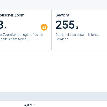
ptischer Zoom
Gewicht
8
255
x
g
r Zoom­fak­tor liegt auf durch­
Das ist ein durch­schnitt­li­ches
hnitt­li­chem Niveau.
Gewicht.
4,0 MP