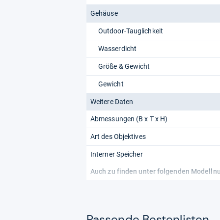
Gehäuse
Outdoor-Tauglichkeit
Wasserdicht
Größe & Gewicht
Gewicht
Weitere Daten
Abmessungen (B x T x H)
Art des Objektives
Interner Speicher
Auch zu finden unter folgenden Modell
Pas­sende Bes­ten­lis­ten