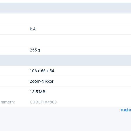
k.A.
255 g
106 x 66 x 54
Zoom-Nikkor
13.5 MB
nummern:
COOLPIX4800
mehr.