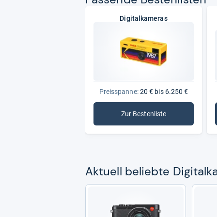
Digitalkameras
Preisspanne:
20 € bis 6.250 €
Zur Bestenliste
: Digitalkameras
Aktu­ell beliebte Digi­tal­k