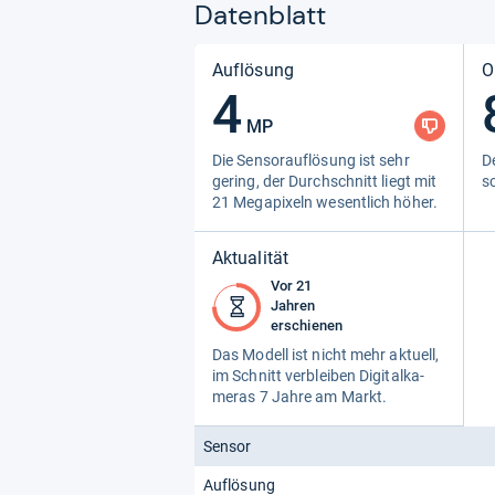
Datenblatt
Auflösung
O
4
MP
Die Sen­sorauf­lö­sung ist sehr
De
gering, der Durch­schnitt liegt mit
sc
21 Mega­pi­xeln wesent­lich höher.
Aktualität
Vor 21
Jahren
erschienen
Das Modell ist nicht mehr aktu­ell,
im Schnitt ver­blei­ben Digi­tal­ka­
me­ras 7 Jahre am Markt.
Sensor
Auflösung