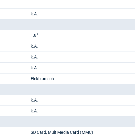
k.A.
1,8"
k.A.
k.A.
k.A.
Elektronisch
k.A.
k.A.
SD Card
MultiMedia Card (MMC)