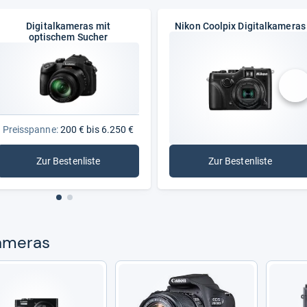
Digitalkameras mit
Nikon Coolpix Digitalkameras
optischem Sucher
nä
Preisspanne:
200 € bis 6.250 €
Zur Bestenliste
Zur Bestenliste
: Digitalkameras mit optischem Sucher
: Nikon Coolpix
a­me­ras