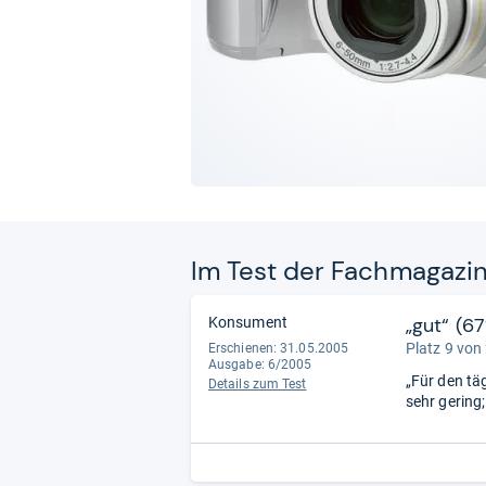
Im Test der Fach­ma­ga­zi
„gut“ (6
Konsument
Platz 9 von
Erschienen: 31.05.2005
Ausgabe: 6/2005
„Für den tä
Details zum Test
sehr gering;