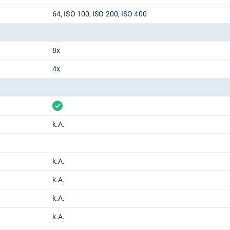
64, ISO 100, ISO 200, ISO 400
8x
4x
vorhanden
k.A.
k.A.
k.A.
k.A.
k.A.