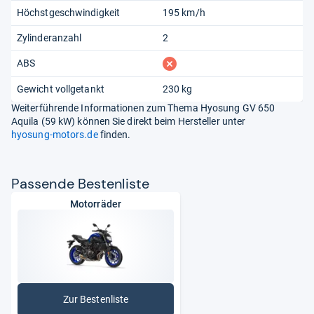
Höchstgeschwindigkeit
195 km/h
Zylinderanzahl
2
fehlt
ABS
Gewicht vollgetankt
230 kg
Weiterführende Informationen zum Thema Hyosung GV 650
Aquila (59 kW) können Sie direkt beim Hersteller unter
hyosung-motors.de
finden.
Pas­sende Bes­ten­liste
Motorräder
Zur Bestenliste
: Motorräder