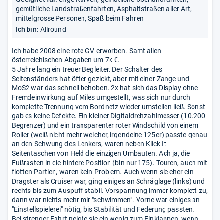
gemütliche Landstraßenfahrten, Asphaltstraßen aller Art,
mittelgrosse Personen, Spaß beim Fahren
Ich bin:
Allround
Ich habe 2008 eine rote GV erworben. Samt allen
österreichischen Abgaben um 7k €.
5 Jahre lang ein treuer Begleiter. Der Schalter des
Seitenständers hat öfter gezickt, aber mit einer Zange und
MoS2 war das schnell behoben. 2x hat sich das Display ohne
Fremdeinwirkung auf Miles umgestellt, was sich nur durch
komplette Trennung vom Bordnetz wieder umstellen ließ. Sonst
gab es keine Defekte. Ein kleiner Digitaldrehzahlmesser (10.200
Begrenzer) und ein transparenter roter Windschild von einem
Roller (weiß nicht mehr welcher, irgendeine 125er) passte genau
an den Schwung des Lenkers, waren neben Klick It
Seitentaschen von Held die einzigen Umbauten. Ach ja, die
Fußrasten in die hintere Position (bin nur 175). Touren, auch mit
flotten Partien, waren kein Problem. Auch wenn sie eher ein
Dragster als Cruiser war, ging einiges an Schräglage (links) und
rechts bis zum Auspuff stabil. Vorspannung immer komplett zu,
dann war nichts mehr mir "schwimmen". Vorne war einiges an
"Einstellspielerei" nötig, bis Stabilität und Federung passten.
Bei strenger Fahrt neigte sie ein wenig zum Einklappen, wenn