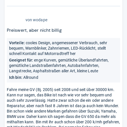
4,0
von
wodape
von
5
Preiswert, aber nicht billig
Sternen
Vorteile:
cooles Design, angemessener Verbrauch, sehr
bequem, Warnblinker, Zahnriemen, LED-Rücklicht, stellt
schnell Kontakt auf Motorradtreff her
Geeignet für:
enge Kurven, gemütliche Überlandfahrten,
gemütliche Landstraßenfahrten, Autobahnfahrten,
Langstrecke, Asphaltstraßen aller Art, kleine Leute
Ich bin:
Allround
Fahre meine GV (Bj. 2005) seit 2008 und seit über 30000 km.
Kann nur sagen, das Bike ist nach wie vor sehr bequem und
auch sehr zuverlässig. Hatte zwar schon die ein oder andere
Reparatur, aber nach fast 8 Jahren ist das ja auch kein Wunder.
Bin schon viele andere Marken gefahren über Suzuki, Yamaha,
BMW usw. Daher kann ich sagen dass die GV 650 da mehr als
mithalten kann. Bin mit ihr auch schon über 200 k/mh gefahren,