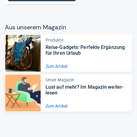
Aus unse­rem Maga­zin
Produkte
Reise-​Gad­gets: Per­fekte Ergän­zung
für Ihren Urlaub
Zum Artikel
Unser Magazin
Lust auf mehr? Im Maga­zin wei­ter­
le­sen
Zum Artikel