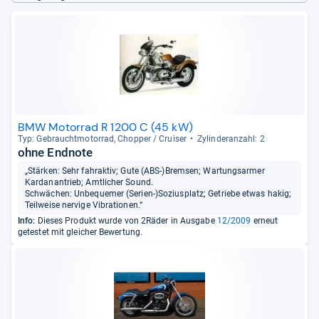
BMW Motorrad R 1200 C (45 kW)
Typ: Gebraucht­mo­tor­rad, Chop­per / Crui­ser
Zylin­deran­zahl: 2
ohne Endnote
„Stärken: Sehr fahraktiv; Gute (ABS-)Bremsen; Wartungsarmer
Kardanantrieb; Amtlicher Sound.
Schwächen: Unbequemer (Serien-)Soziusplatz; Getriebe etwas hakig;
Teilweise nervige Vibrationen.“
Info:
Dieses Produkt wurde von 2Räder in Ausgabe
12/2009
erneut
getestet mit gleicher Bewertung.