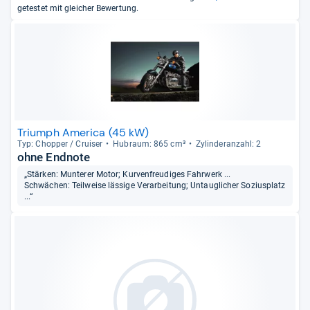
getestet mit gleicher Bewertung.
Triumph America (45 kW)
Typ: Chop­per / Crui­ser
Hub­raum: 865 cm³
Zylin­deran­zahl: 2
ohne Endnote
„Stärken: Munterer Motor; Kurvenfreudiges Fahrwerk ...
Schwächen: Teilweise lässige Verarbeitung; Untauglicher Soziusplatz
...“