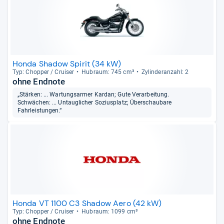
Honda Shadow Spirit (34 kW)
Typ: Chop­per / Crui­ser
Hub­raum: 745 cm³
Zylin­deran­zahl: 2
ohne Endnote
„Stärken: ... Wartungsarmer Kardan; Gute Verarbeitung.
Schwächen: ... Untauglicher Soziusplatz; Überschaubare
Fahrleistungen.“
Honda VT 1100 C3 Shadow Aero (42 kW)
Typ: Chop­per / Crui­ser
Hub­raum: 1099 cm³
ohne Endnote