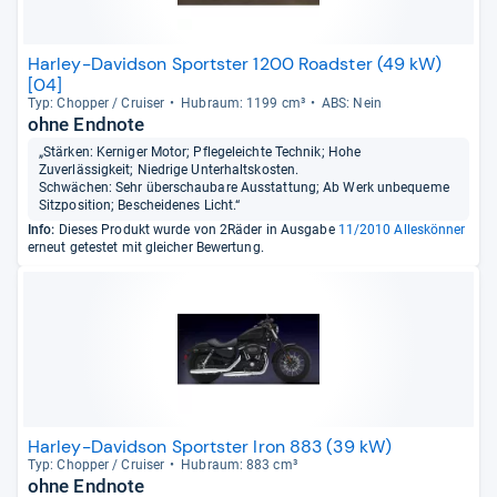
Harley-Davidson Sportster 1200 Roadster (49 kW)
[04]
Typ: Chop­per / Crui­ser
Hub­raum: 1199 cm³
ABS: Nein
ohne Endnote
„Stärken: Kerniger Motor; Pflegeleichte Technik; Hohe
Zuverlässigkeit; Niedrige Unterhaltskosten.
Schwächen: Sehr überschaubare Ausstattung; Ab Werk unbequeme
Sitzposition; Bescheidenes Licht.“
Info:
Dieses Produkt wurde von 2Räder in Ausgabe
11/2010 Alleskönner
erneut getestet mit gleicher Bewertung.
Harley-Davidson Sportster Iron 883 (39 kW)
Typ: Chop­per / Crui­ser
Hub­raum: 883 cm³
ohne Endnote