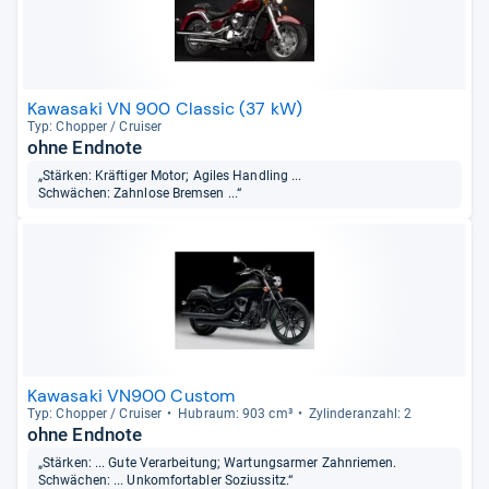
Kawasaki VN 900 Classic (37 kW)
Typ: Chop­per / Crui­ser
ohne Endnote
„Stärken: Kräftiger Motor; Agiles Handling ...
Schwächen: Zahnlose Bremsen ...“
Kawasaki VN900 Custom
Typ: Chop­per / Crui­ser
Hub­raum: 903 cm³
Zylin­deran­zahl: 2
ohne Endnote
„Stärken: ... Gute Verarbeitung; Wartungsarmer Zahnriemen.
Schwächen: ... Unkomfortabler Soziussitz.“