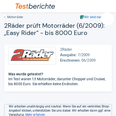
Motorräder
Wir sind nachhaltig
Suc
2Räder prüft Motor­rä­der (6/2009):
Geben
„Easy Rider“ -​ bis 8000 Euro
Sie
mindest
drei
2Räder
Zeichen
Ausgabe:
7/2009
ein.
Erschienen:
06/2009
Vorschl
erschei
automat
Was wurde getestet?
und
Im Test waren 13 Motorräder, darunter Chopper und Cruiser,
bis 8000 Euro. Sie erhielten keine Endnoten.
lassen
sich
mit
den
Wir arbeiten unabhängig und neutral. Wenn Sie auf ein verlinktes Shop-
Pfeiltas
Angebot klicken, unterstützen Sie uns dabei. Wir erhalten dann ggf. eine
auswähl
Vergütung.
Mehr erfahren