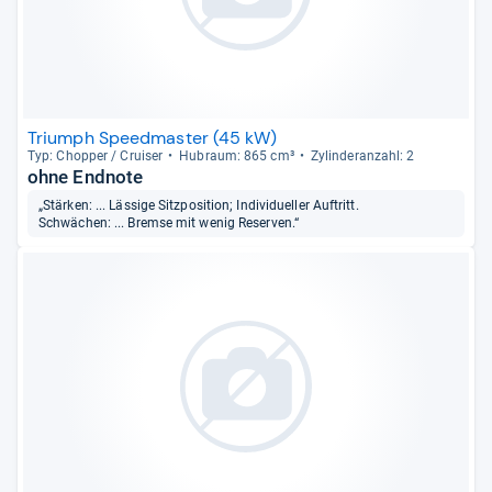
Triumph Speedmaster (45 kW)
Typ: Chop­per / Crui­ser
Hub­raum: 865 cm³
Zylin­deran­zahl: 2
ohne Endnote
„Stärken: ... Lässige Sitzposition; Individueller Auftritt.
Schwächen: ... Bremse mit wenig Reserven.“