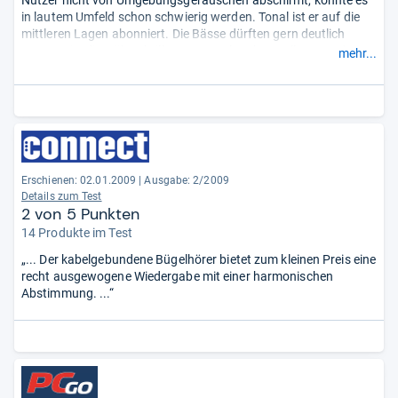
Nutzer nicht von Umgebungsgeräuschen abschirmt, könnte es
in lautem Umfeld schon schwierig werden. Tonal ist er auf die
mittleren Lagen abonniert. Die Bässe dürften gern deutlich
satter sein, die Höhen brillanter. Zur Klangkontrolle taugt der
mehr...
DTX 35 nur unzureichend.“
Erschienen: 02.01.2009
|
Ausgabe: 2/2009
Details zum Test
2 von 5 Punkten
14 Produkte im Test
„... Der kabelgebundene Bügelhörer bietet zum kleinen Preis eine
recht ausgewogene Wiedergabe mit einer harmonischen
Abstimmung. ...“