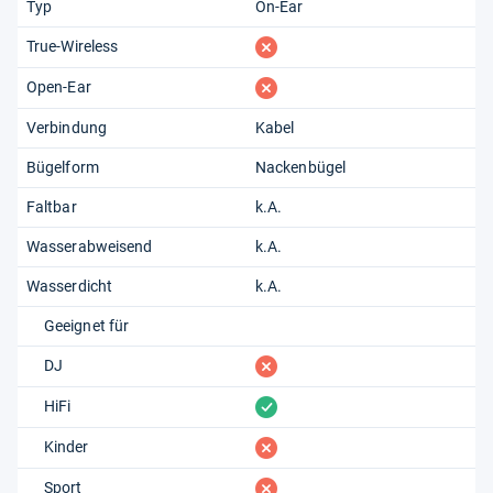
Typ
On-Ear
fehlt
True-Wireless
fehlt
Open-Ear
Verbindung
Kabel
Bügelform
Nackenbügel
Faltbar
k.A.
Wasserabweisend
k.A.
Wasserdicht
k.A.
Geeignet für
fehlt
DJ
vorhanden
HiFi
fehlt
Kinder
fehlt
Sport