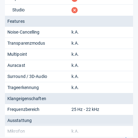
fehlt
Studio
Features
Noise-Cancelling
k.A.
Transparenzmodus
k.A.
Multipoint
k.A.
Auracast
k.A.
Surround / 3D-Audio
k.A.
Trageerkennung
k.A.
Klangeigenschaften
Frequenzbereich
25 Hz - 22 kHz
Ausstattung
Mikrofon
k.A.