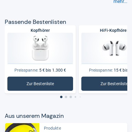
mehr...
Pas­sende Bes­ten­lis­ten
Kopfhörer
HiFi-Kopfhörer
Preisspanne:
5 € bis 1.300 €
Preisspanne:
15 € bis 4
Zur Bestenliste
Zur Bestenliste
: Kopfhörer
: HiFi-Kop
Aus unse­rem Maga­zin
Produkte