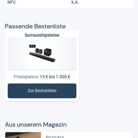
NFC
k.A.
Pas­sende Bes­ten­liste
Surroundsysteme
Preisspanne:
15 € bis 1.500 €
Zur Bestenliste
: Surroundsysteme
Aus unse­rem Maga­zin
Produkte