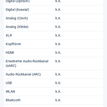
Digital (optisch)
k.A.
Digital (koaxial)
k.A.
Analog (Cinch)
k.A.
Analog (Klinke)
k.A.
XLR
k.A.
Kopfhörer
k.A.
HDMI
k.A.
Erweiterter Audio-Rückkanal
k.A.
(eARC)
Audio-Rückkanal (ARC)
k.A.
USB
k.A.
WLAN
k.A.
Bluetooth
k.A.