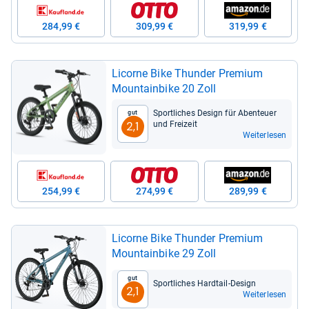
284,99 €
309,99 €
319,99 €
Licorne Bike Thun­der Pre­mium
Moun­tain­bike 20 Zoll
Sport­li­ches Design für Aben­teuer
Gut
und Frei­zeit
2,1
Weiterlesen
254,99 €
274,99 €
289,99 €
Licorne Bike Thun­der Pre­mium
Moun­tain­bike 29 Zoll
Gut
Sport­li­ches Hard­tail-​Design
2,1
Weiterlesen