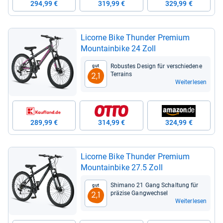
294,99 €
319,99 €
329,99 €
Licorne Bike Thun­der Pre­mium
Moun­tain­bike 24 Zoll
Robus­tes Design für ver­schie­dene
Gut
Ter­rains
2,1
Weiterlesen
289,99 €
314,99 €
324,99 €
Licorne Bike Thun­der Pre­mium
Moun­tain­bike 27.5 Zoll
Shi­mano 21 Gang Schal­tung für
Gut
prä­zise Gang­wech­sel
2,1
Weiterlesen