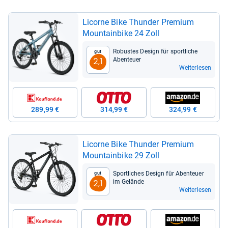
Licorne Bike Thun­der Pre­mium
Moun­tain­bike 24 Zoll
Robus­tes Design für sport­li­che
Gut
Aben­teuer
2,1
Weiterlesen
289,99 €
314,99 €
324,99 €
Licorne Bike Thun­der Pre­mium
Moun­tain­bike 29 Zoll
Sport­li­ches Design für Aben­teuer
Gut
im Gelände
2,1
Weiterlesen