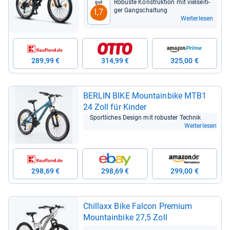
Robuste Kon­struk­tion mit viel­sei­ti­
Gut
ger Gang­schal­tung
1,7
Weiterlesen
289,99 €
314,99 €
325,00 €
BER­LIN BIKE Moun­tain­bike MTB1
24 Zoll für Kin­der
Sport­li­ches Design mit robus­ter Tech­nik
Weiterlesen
298,69 €
298,69 €
299,00 €
Chil­laxx Bike Fal­con Pre­mium
Moun­tain­bike 27,5 Zoll