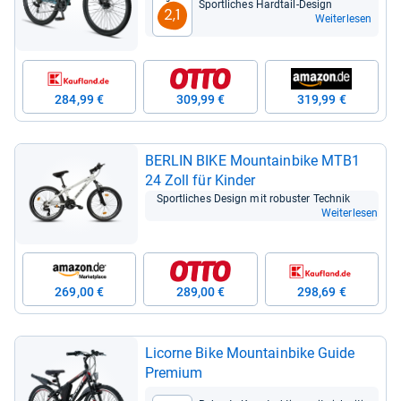
Sport­li­ches Hard­tail-​Design
2,1
Weiterlesen
284,99 €
309,99 €
319,99 €
BER­LIN BIKE Moun­tain­bike MTB1
24 Zoll für Kin­der
Sport­li­ches Design mit robus­ter Tech­nik
Weiterlesen
269,00 €
289,00 €
298,69 €
Licorne Bike Moun­tain­bike Guide
Pre­mium