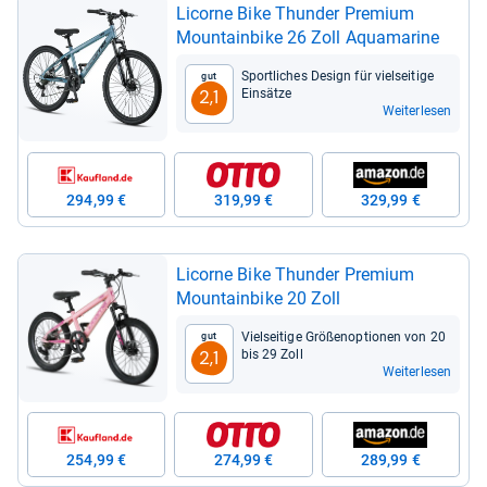
Licorne Bike Thun­der Pre­mium
Moun­tain­bike 26 Zoll Aqua­ma­rine
Sport­li­ches Design für viel­sei­tige
Gut
Ein­sätze
2,1
Weiterlesen
294,99 €
319,99 €
329,99 €
Licorne Bike Thun­der Pre­mium
Moun­tain­bike 20 Zoll
Viel­sei­tige Grö­ßen­op­tio­nen von 20
Gut
bis 29 Zoll
2,1
Weiterlesen
254,99 €
274,99 €
289,99 €