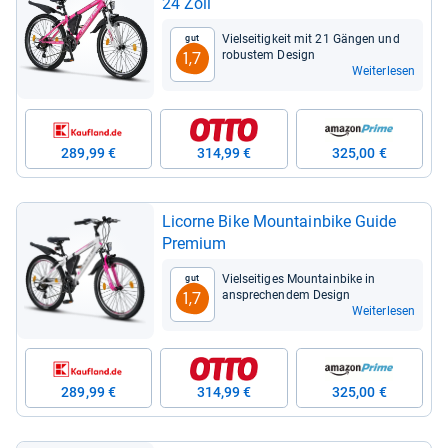
24 Zoll
Viel­sei­tig­keit mit 21 Gän­gen und
Gut
robus­tem Design
1,7
Weiterlesen
289,99 €
314,99 €
325,00 €
Licorne Bike Moun­tain­bike Guide
Pre­mium
Viel­sei­ti­ges Moun­tain­bike in
Gut
anspre­chen­dem Design
1,7
Weiterlesen
289,99 €
314,99 €
325,00 €