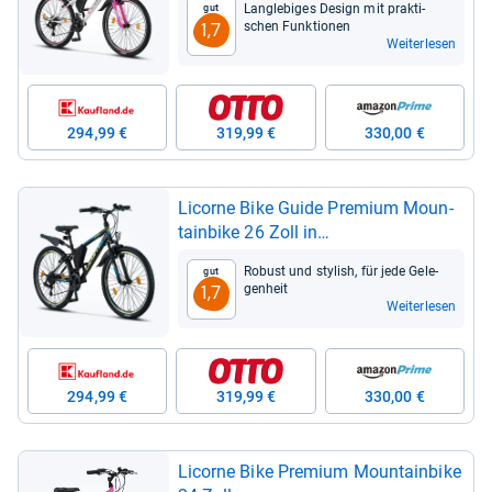
Lang­le­bi­ges Design mit prak­ti­
Gut
schen Funk­tio­nen
1,7
Weiterlesen
294,99 €
319,99 €
330,00 €
Licorne Bike Guide Pre­mium Moun­
tain­bike 26 Zoll in
Schwarz/Blau/Lime
Robust und sty­lish, für jede Gele­
Gut
gen­heit
1,7
Weiterlesen
294,99 €
319,99 €
330,00 €
Licorne Bike Pre­mium Moun­tain­bike