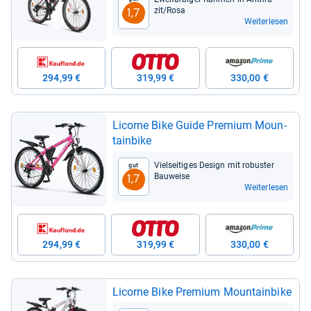
zit/Rosa
1,7
Weiterlesen
294,99 €
319,99 €
330,00 €
Licorne Bike Guide Pre­mium Moun­
tain­bike
Viel­sei­ti­ges Design mit robus­ter
Gut
Bau­weise
1,7
Weiterlesen
294,99 €
319,99 €
330,00 €
Licorne Bike Pre­mium Moun­tain­bike