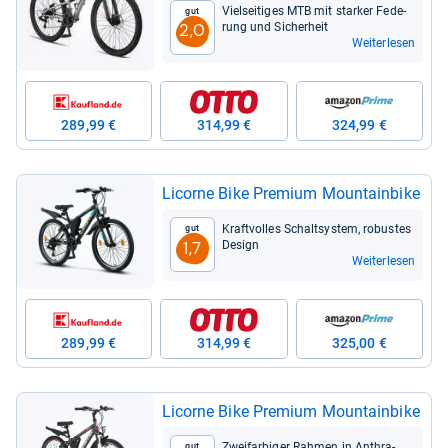
Viel­sei­ti­ges MTB mit star­ker Fede­
Gut
rung und Sicher­heit
2,0
Weiterlesen
289,99 €
314,99 €
324,99 €
Licorne Bike Pre­mium Moun­tain­bike
Kraft­vol­les Schalt­sys­tem, robus­tes
Gut
Design
1,7
Weiterlesen
289,99 €
314,99 €
325,00 €
Licorne Bike Pre­mium Moun­tain­bike
Zwei­far­bi­ger Rah­men in Anthra­
Gut