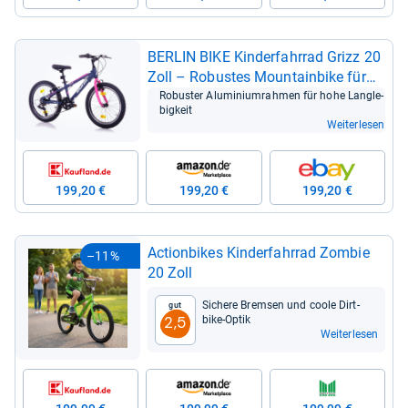
BER­LIN BIKE Kin­der­fahr­rad Grizz 20
Zoll – Robus­tes Moun­tain­bike für
Kin­der
Robus­ter Alu­mi­ni­um­rah­men für hohe Lang­le­
big­keit
Weiterlesen
199,20 €
199,20 €
199,20 €
Acti­on­bikes Kin­der­fahr­rad Zom­bie
–11%
20 Zoll
Sichere Brem­sen und coole Dirt­
Gut
bike-​Optik
2,5
Weiterlesen