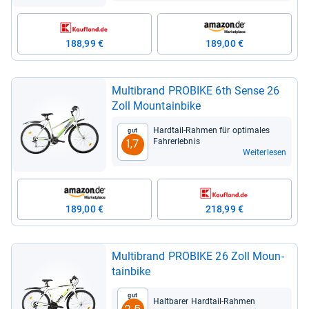
188,99 €
189,00 €
Mult­ibrand PRO­BIKE 6th Sense 26
Zoll Moun­tain­bike
Hard­tail-​Rah­men für opti­ma­les
Gut
Fah­rer­leb­nis
1,7
Weiterlesen
189,00 €
218,99 €
Mult­ibrand PRO­BIKE 26 Zoll Moun­
tain­bike
Gut
Halt­ba­rer Hard­tail-​Rah­men