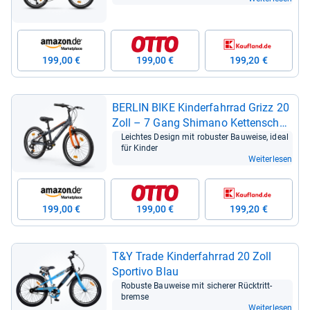
199,00 €
199,00 €
199,20 €
BER­LIN BIKE Kin­der­fahr­rad Grizz 20
Zoll – 7 Gang Shi­mano Ket­ten­schal­
tung
Leich­tes Design mit robus­ter Bau­weise, ideal
für Kin­der
Weiterlesen
199,00 €
199,00 €
199,20 €
T&Y Trade Kin­der­fahr­rad 20 Zoll
Spor­tivo Blau
Robuste Bau­weise mit siche­rer Rück­tritt­
bremse
Weiterlesen