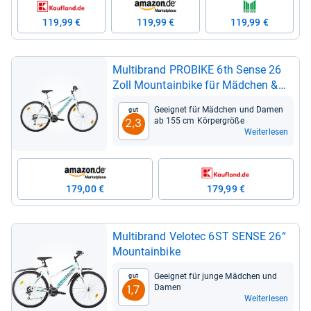
119,99 €
119,99 €
119,99 €
Mult­ibrand PRO­BIKE 6th Sense 26
Zoll Moun­tain­bike für Mäd­chen &
Damen
Geeig­net für Mäd­chen und Damen
Gut
ab 155 cm Kör­per­größe
2,3
Weiterlesen
179,00 €
179,99 €
Mult­ibrand Velo­tec 6ST SENSE 26“
Moun­tain­bike
Geeig­net für junge Mäd­chen und
Gut
Damen
1,7
Weiterlesen