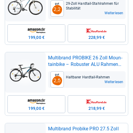
29-​Zoll Hard­tail-​Stahl­rah­men für
Gut
Sta­bi­li­tät
2,2
Weiterlesen
199,00 €
228,99 €
Mult­ibrand PRO­BIKE 26 Zoll Moun­
tain­bike – Robus­ter ALU Rah­men
mit 18 Gän­gen
Gut
Halt­ba­rer Hard­tail-​Rah­men
2,5
Weiterlesen
199,00 €
218,99 €
Mult­ibrand Pro­bike PRO 27.5 Zoll