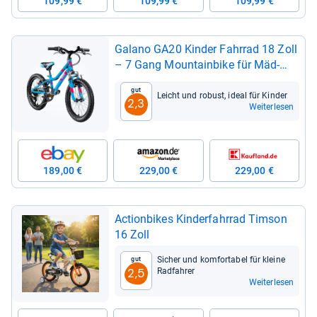
109,99 €
109,99 €
109,99 €
Galano GA20 Kin­der Fahr­rad 18 Zoll
– 7 Gang Moun­tain­bike für Mäd­
chen & Jun­gen
Gut
Leicht und robust, ideal für Kin­der
2,3
Weiterlesen
189,00 €
229,00 €
229,00 €
Acti­on­bikes Kin­der­fahr­rad Tim­son
16 Zoll
Sicher und kom­for­ta­bel für kleine
Gut
Rad­fah­rer
2,5
Weiterlesen