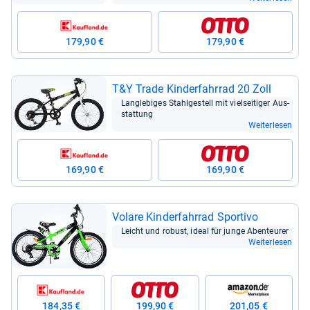
179,90 €
179,90 €
T&Y Trade Kin­der­fahr­rad 20 Zoll
Lang­le­bi­ges Stahl­ge­stell mit viel­sei­ti­ger Aus­
stat­tung
Weiterlesen
169,90 €
169,90 €
Volare Kin­der­fahr­rad Spor­tivo
Leicht und robust, ideal für junge Aben­teu­rer
Weiterlesen
184,35 €
199,90 €
201,05 €