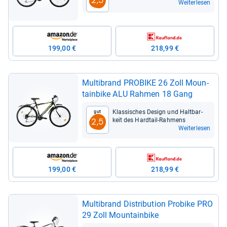
2,5
Weiterlesen
199,00 €
218,99 €
Mult­ibrand PRO­BIKE 26 Zoll Moun­
tain­bike ALU Rah­men 18 Gang
Klas­si­sches Design und Halt­bar­
Gut
keit des Hard­tail-​Rah­mens
2,5
Weiterlesen
199,00 €
218,99 €
Mult­ibrand Dis­tri­bu­tion Pro­bike PRO
29 Zoll Moun­tain­bike