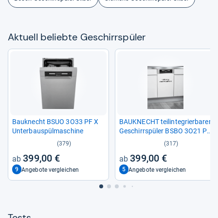
Aktu­ell beliebte Geschirr­spü­ler
Bau­knecht BSUO 3O33 PF X
BAU­KNECHT teilin­te­grier­ba­rer
Unter­bau­spül­ma­schine
Geschirr­spü­ler BSBO 3O21 PF
X (2)
(379)
(317)
399,00 €
399,00 €
9
5
Angebote vergleichen
Angebote vergleichen
Tests