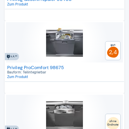
Zum Produkt
Gut
2,4
k.A.**
Privileg ProComfort 98675
Bau­form: Teilin­te­grier­bar
Zum Produkt
ohne
Endnote