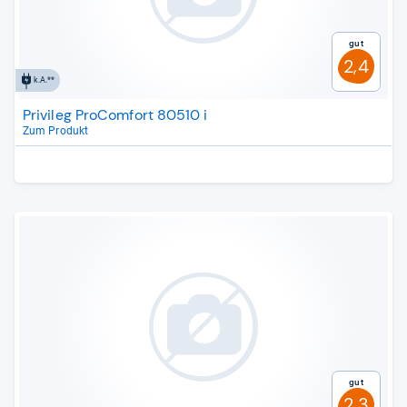
Gut
2,4
k.A.**
Privileg ProComfort 80510 i
Zum Produkt
Gut
2,3