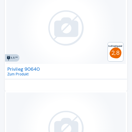
Befriedigend
2,8
k.A.**
Privileg 90640
Zum Produkt