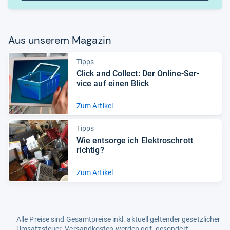
Aus unse­rem Maga­zin
Tipps
Click and Col­lect: Der Online-​Ser­
vice auf einen Blick
Zum Artikel
Tipps
Wie ent­sorge ich Elek­troschrott
rich­tig?
Zum Artikel
Alle Preise sind Gesamtpreise inkl. aktuell geltender gesetzlicher
Umsatzsteuer. Versandkosten werden ggf. gesondert