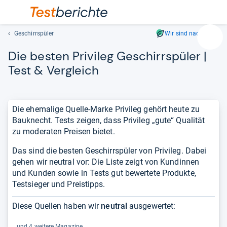
Geschirrspüler
Wir sind nachhaltig
Suc
Die bes­ten Pri­vi­leg Geschirr­spü­ler |
Geben
Sie
Test & Ver­gleich
mindest
drei
Zeichen
Die ehemalige Quelle-Marke Privileg gehört heute zu
ein.
Bauknecht. Tests zeigen, dass Privileg „gute“ Qualität
Vorschl
zu moderaten Preisen bietet.
erschei
automat
Das sind die besten Geschirrspüler von Privileg. Dabei
und
gehen wir neutral vor: Die Liste zeigt von Kundinnen
lassen
und Kunden sowie in Tests gut bewertete Produkte,
sich
Testsieger und Preistipps.
mit
den
Diese Quellen haben wir
neutral
ausgewertet:
Pfeiltas
auswähl
und 4 weitere Magazine