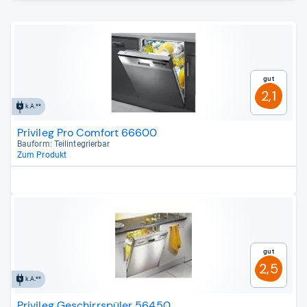
Gut
2,1
k.A.**
Privileg Pro Comfort 66600
Bau­form: Teilin­te­grier­bar
Zum Produkt
Gut
2,5
k.A.**
Privileg Geschirrspüler 56450