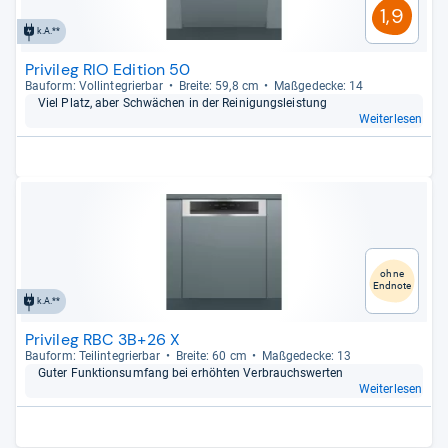
1,9
k.A.**
Privileg RIO Edition 50
Bau­form: Vollin­te­grier­bar
Breite: 59,8 cm
Maß­ge­de­cke: 14
Viel Platz, aber Schwä­chen in der Rei­ni­gungs­leis­tung
Weiterlesen
ohne
Endnote
k.A.**
Privileg RBC 3B+26 X
Bau­form: Teilin­te­grier­bar
Breite: 60 cm
Maß­ge­de­cke: 13
Guter Funk­ti­ons­um­fang bei erhöh­ten Ver­brauchs­wer­ten
Weiterlesen