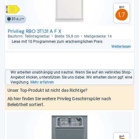
Gut
1,7
31
€/J.**
Privileg RBO 3T131 A F X
Bau­form: Teilin­te­grier­bar
Breite: 59,8 cm
Maß­ge­de­cke: 14
Leise mit 10 Pro­gram­men zum erschwing­li­chen Preis
Weiterlesen
Wir arbeiten unabhängig und neutral. Wenn Sie auf ein verlinktes Shop-
Angebot klicken, unterstützen Sie uns dabei. Wir erhalten dann ggf. eine
Vergütung.
Mehr erfahren
Unser Top-Produkt ist nicht das Richtige?
Ab hier finden Sie weitere Privileg Geschirrspüler nach
Beliebtheit sortiert.
Gut