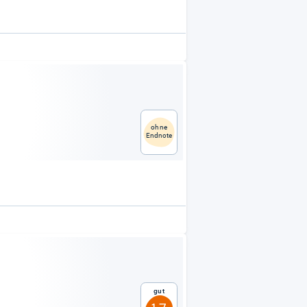
ohne
Endnote
Gut