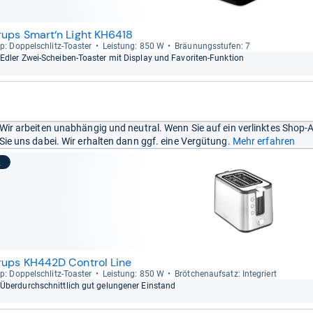
rups Smart‘n Light KH6418
p: Dop­pel­schlitz-​Toas­ter
Leis­tung: 850 W
Bräu­nungs­stu­fen: 7
Edler Zwei-​Schei­ben-​Toas­ter mit Dis­play und Favo­ri­ten-​Funk­tion
Wir arbeiten unabhängig und neutral. Wenn Sie auf ein verlinktes Shop-
Sie uns dabei. Wir erhalten dann ggf. eine Vergütung.
Mehr erfahren
2
rups KH442D Control Line
p: Dop­pel­schlitz-​Toas­ter
Leis­tung: 850 W
Bröt­chen­auf­satz: Inte­griert
Über­durch­schnitt­lich gut gelun­ge­ner Ein­stand