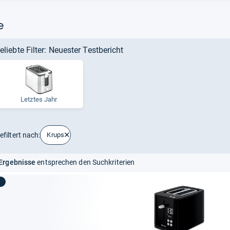
e
eliebte Filter: Neuester Testbericht
Letz­tes Jahr
efiltert nach:
Krups
Ergebnisse
entsprechen den Suchkriterien