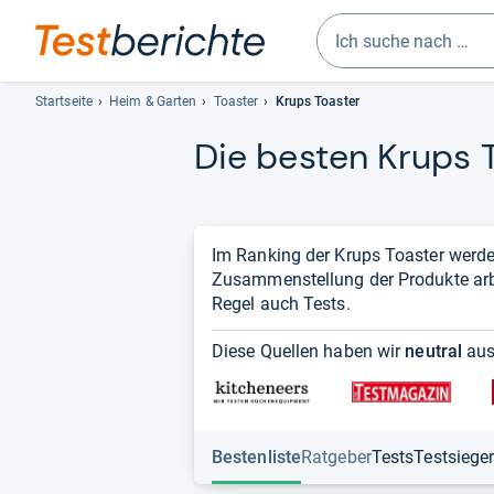
Geben
Sie
Startseite
Heim & Garten
Toaster
Krups Toaster
mindestens
Die bes­ten Krups T
drei
Zeichen
ein.
Vorschläge
erscheinen
Im Ranking der Krups Toaster werd
automatisch
Zusammenstellung der Produkte arbei
und
Regel auch Tests.
lassen
sich
Diese Quellen haben wir
neutral
aus
mit
den
Pfeiltasten
auswählen.
Bestenliste
Ratgeber
Tests
Testsiege