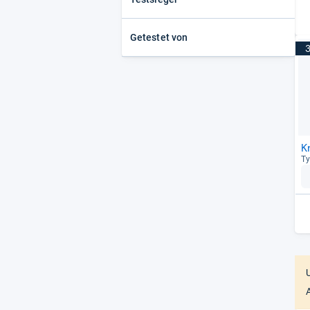
Getestet von
K
Ty