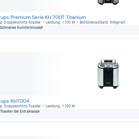
rups Premium Serie KH 700T Titanium
p: Dop­pel­schlitz-​Toas­ter
Leis­tung: 1100 W
Bröt­chen­auf­satz: Inte­griert
Schnel­les Kom­fort­mo­dell
rups KH7004
p: Dop­pel­schlitz-​Toas­ter
Leis­tung: 1100 W
Toas­ter der Extra­klasse