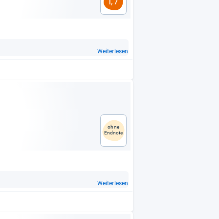
1,7
Weiterlesen
ohne
Endnote
Weiterlesen