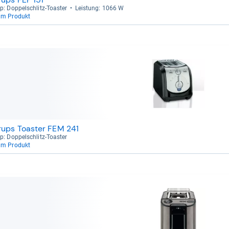
p: Dop­pel­schlitz-​Toas­ter
Leis­tung: 1066 W
um Produkt
rups Toaster FEM 241
p: Dop­pel­schlitz-​Toas­ter
um Produkt