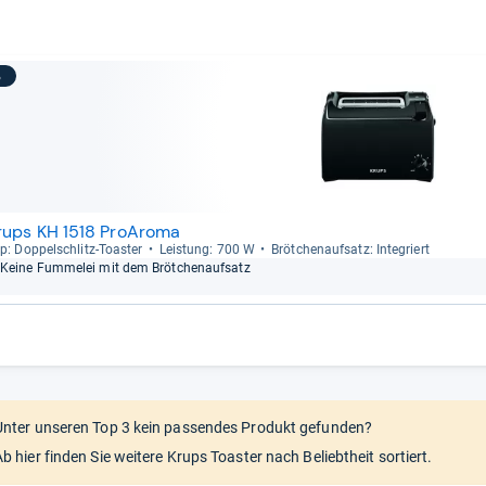
3
rups KH 1518 ProAroma
p: Dop­pel­schlitz-​Toas­ter
Leis­tung: 700 W
Bröt­chen­auf­satz: Inte­griert
Keine Fum­me­lei mit dem Bröt­chen­auf­satz
Unter unseren Top 3 kein passendes Produkt gefunden?
Ab hier finden Sie weitere Krups Toaster nach Beliebtheit sortiert.