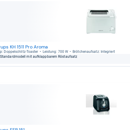
rups KH 1511 Pro Aroma
p: Dop­pel­schlitz-​Toas­ter
Leis­tung: 700 W
Bröt­chen­auf­satz: Inte­griert
Stan­dard­mo­dell mit auf­klapp­ba­rem Röstauf­satz
rups FEP 151