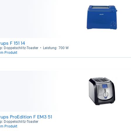
rups F 151 14
p: Dop­pel­schlitz-​Toas­ter
Leis­tung: 700 W
um Produkt
rups ProEdition F EM3 51
p: Dop­pel­schlitz-​Toas­ter
um Produkt