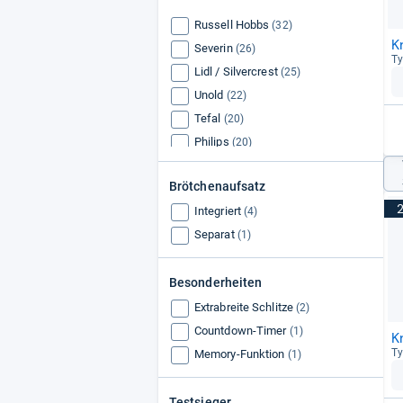
Russell Hobbs
(32)
K
Severin
(26)
Ty
Lidl / Silvercrest
(25)
Unold
(22)
Tefal
(20)
Philips
(20)
WMF
(19)
Brötchenaufsatz
AEG
(17)
Integriert
Cloer
(4)
(16)
Separat
(1)
Besonderheiten
Extrabreite Schlitze
(2)
Countdown-Timer
(1)
K
Ty
Memory-Funktion
(1)
Testsieger