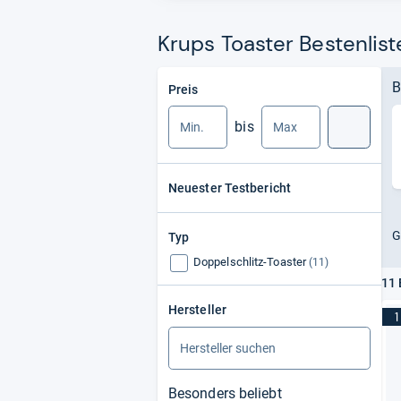
Krups Toaster Bestenlist
Min.
Max.
B
Preis
bis
Suche
Neuester Testbericht
G
Typ
Doppelschlitz-Toaster
(11)
11 
Hersteller
1
Besonders beliebt