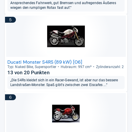
Ansprechendes Fahnwerk, gut Bremsen und aufregendes Äußeres
wiegen den rumpligen Rotax fast auf.“
5
Ducati Monster S4RS (89 kW) [06]
Typ: Naked Bike, Super­sport­ler
Hub­raum: 997 cm³
Zylin­deran­zahl: 2
13 von 20 Punkten
„Die S4Rs kleidet sich in ein Racer-Gewand, ist aber nur das bessere
Landstraßen-Monster. Spaß gibt's zwischen zwei Eiscafes ...“
6