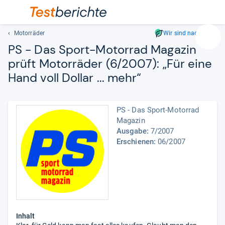
Motorräder
Wir sind nachhaltig
Suc
PS -​ Das Sport-​Motor­rad Maga­zin
Geben
prüft Motor­rä­der (6/2007): „Für eine
Sie
Hand voll Dol­lar ... mehr“
mindest
drei
Zeichen
ein.
PS - Das Sport-Motorrad
Vorschl
Magazin
Ausgabe:
7/2007
erschei
Erschienen:
06/2007
automat
und
lassen
sich
mit
den
Pfeiltas
Inhalt
auswähl