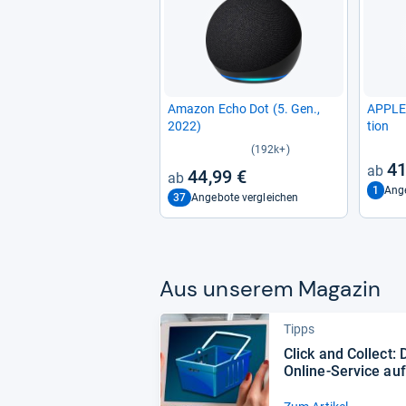
Ama­zon Echo Dot (5. Gen.,
APPLE 
2022)
tion
(192k+)
41
44,99 €
1
Ang
37
Angebote vergleichen
Aus unse­rem Maga­zin
Tipps
Click and Col­lect: 
Online-​Ser­vice au
Blick