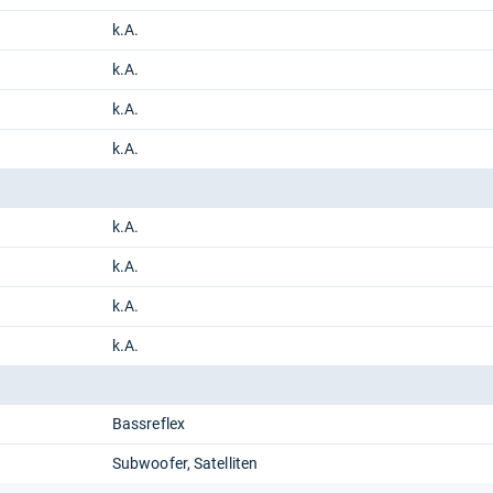
k.A.
k.A.
k.A.
k.A.
k.A.
k.A.
k.A.
k.A.
Bassreflex
Subwoofer
Satelliten