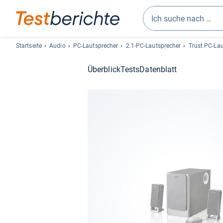
Geben
Sie
Startseite
Audio
PC-Lautsprecher
2.1-PC-Lautsprecher
Trust PC-La
mindestens
drei
Überblick
Tests
Datenblatt
Zeichen
ein.
Vorschläge
erscheinen
automatisch
und
lassen
sich
mit
den
Pfeiltasten
auswählen.