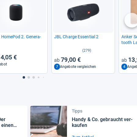
nä
Home­Pod 2. Gene­ra­
JBL Charge Essen­tial 2
Anker So
tooth La
(279)
4,05 €
79,00 €
13,
ebot
7
4
Angebote vergleichen
Angeb
Tipps
Der
Handy & Co. gebraucht ver­
f einen
kau­fen