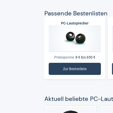
Pas­sende Bes­ten­lis­ten
PC-Lautsprecher
Preisspanne:
8 € bis 650 €
Zur Bestenliste
: PC-Lautsprecher
Aktu­ell beliebte PC-​Laut