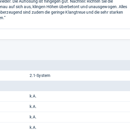
ieder. Die Auflösung ist hingegen gut. Nachteil: Richten Sie die
genau auf sich aus, klingen Höhen überbetont und unausgewogen. Alles
überzeugend sind zudem die geringe Klangtreue und die sehr starken
n.“
2.1-System
k.A.
k.A.
k.A.
k.A.