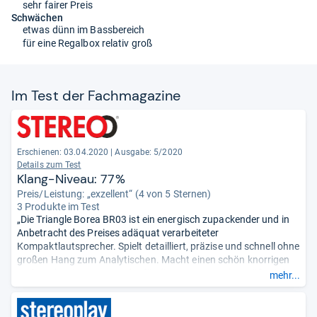
sehr fairer Preis
Schwächen
etwas dünn im Bassbereich
für eine Regalbox relativ groß
Im Test der Fach­ma­ga­zine
Erschienen: 03.04.2020
|
Ausgabe: 5/2020
Details zum Test
Klang-Niveau: 77%
Preis/Leistung: „exzellent“ (4 von 5 Sternen)
3 Produkte im Test
„Die Triangle Borea BR03 ist ein energisch zupackender und in
Anbetracht des Preises adäquat verarbeiteter
Kompaktlautsprecher. Spielt detailliert, präzise und schnell ohne
großen Hang zum Analytischen. Macht einen schön knorrigen
und strukturierten Bass, der für diese Lautsprechergröße tief
mehr...
genug reicht. Tonal eher etwas kühl, aber nicht unangenehm.“