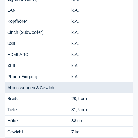
LAN
k.A.
Kopfhörer
k.A.
Cinch (Subwoofer)
k.A.
USB
k.A.
HDMI-ARC
k.A.
XLR
k.A.
Phono-Eingang
k.A.
Abmessungen & Gewicht
Breite
20,5 cm
Tiefe
31,5 cm
Höhe
38 cm
Gewicht
7 kg