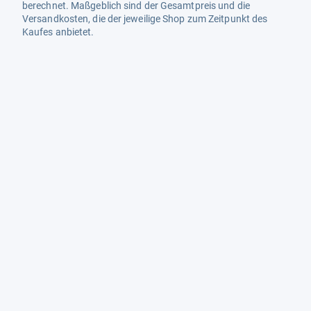
berechnet. Maßgeblich sind der Gesamtpreis und die
Versandkosten, die der jeweilige Shop zum Zeitpunkt des
Kaufes anbietet.
Mehr Infos dazu in unseren FAQs
Newsletter
Neutrale Ratgeber – hilfreich für Ihre
Produktwahl
Gut getestete Produkte – passend zur
Jahreszeit
Tipps & Tricks
Datenschutz und Widerruf