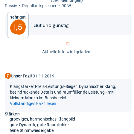
(394 Meinungen)
Pas­siv
Regal­laut­spre­cher
90 W
Sehr gut
Gut und güns­tig
1,5
Aktuelle Info wird geladen...
Unser Fazit
01.11.2019
Klangstarker Preis-Leistungs-Sieger. Dynamischer Klang,
beeindruckende Details und raumfüllende Leistung - mit
kleinem Manko im Bassbereich.
Vollständiges Fazit lesen
Stärken
grooviges, harmonisches Klangbild
gute Dynamik, gute Räumlichkeit
feine Stimmwiedergabe