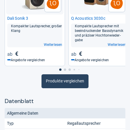
1,0
1,0
Dali Sonik 3
Q Acou­stics 3030c
Kom­pak­ter Laut­spre­cher, großer
Kom­pakte Laut­spre­cher mit
Klang
beein­dru­cken­der Bass­dy­na­mik
und prä­zi­ser Hoch­ton­wie­der­
gabe
Weiterlesen
Weiterlesen
€
€
Angebote vergleichen
Angebote vergleichen
Produkte vergleichen
Datenblatt
Allgemeine Daten
Typ
Regallautsprecher