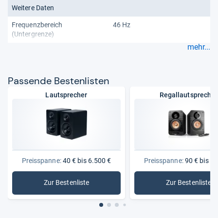
Weitere Daten
Frequenzbereich
46 Hz
(Untergrenze)
mehr...
Pas­sende Bes­ten­lis­ten
Lautsprecher
Regallautsprecher
Preisspanne:
40 € bis 6.500 €
Preisspanne:
90 € bis 2.
Zur Bestenliste
Zur Bestenliste
: Lautsprecher
: Regalla