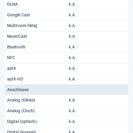
DLNA
k.A.
Google Cast
k.A.
Multiroom-fähig
k.A.
MusicCast
k.A.
Bluetooth
k.A.
NFC
k.A.
aptX
k.A.
aptX-HD
k.A.
Anschlüsse
Analog (Klinke)
k.A.
Analog (Cinch)
k.A.
Digital (optisch)
k.A.
Digital (koaxial)
k.A.