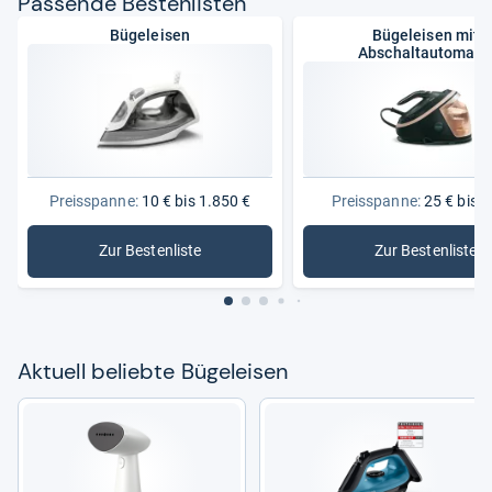
Pas­sende Bes­ten­lis­ten
Bügeleisen
Bügeleisen mit
Abschaltautomati
Preisspanne:
10 € bis 1.850 €
Preisspanne:
25 € bis 4
Zur Bestenliste
Zur Bestenliste
: Bügeleisen
: Bügelei
Aktu­ell beliebte Bügel­ei­sen