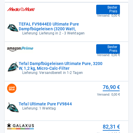
75,00 €
Bester
Preis
Versand:
0,00 €
TEFAL FV9844E0 Ultimate Pure
Dampfbügeleisen (3200 Watt,
Lieferung: Lieferung in 2 - 3 Werktagen
75,00 €
Bester
Preis
Versand:
0,00 €
Tefal Dampfbügeleisen Ultimate Pure, 3200
W, 1,2 kg, Micro-Calc-Filter
Lieferung: Versandbereit in 1-2 Tagen
76,90 €
Versand:
0,00 €
Tefal Ultimate Pure FV9844
Lieferung: 1 Werktag
82,31 €