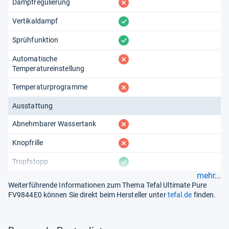
fehlt
Dampfregulierung
vorhanden
Vertikaldampf
vorhanden
Sprühfunktion
fehlt
Automatische
Temperatureinstellung
fehlt
Temperaturprogramme
Ausstattung
fehlt
Abnehmbarer Wassertank
fehlt
Knopfrille
vorhanden
Tropfstopp
mehr...
Weiterführende Informationen zum Thema Tefal Ultimate Pure
FV9844E0 können Sie direkt beim Hersteller unter
tefal.de
finden.