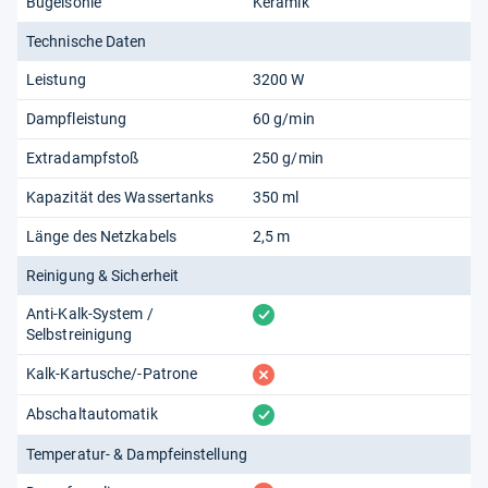
Bügelsohle
Keramik
Technische Daten
Leistung
3200 W
Dampfleistung
60 g/min
Extradampfstoß
250 g/min
Kapazität des Wassertanks
350 ml
Länge des Netzkabels
2,5 m
Reinigung & Sicherheit
vorhanden
Anti-Kalk-System /
Selbstreinigung
fehlt
Kalk-Kartusche/-Patrone
vorhanden
Abschaltautomatik
Temperatur- & Dampfeinstellung