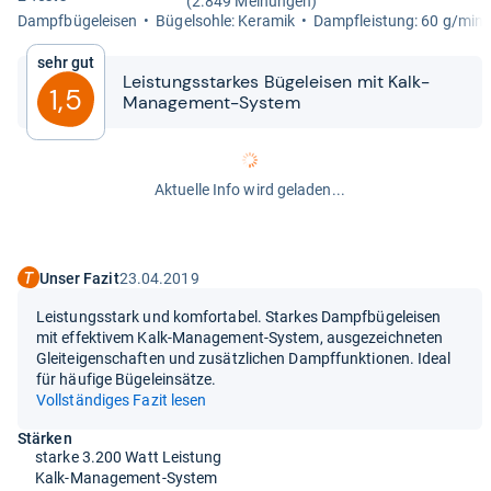
(2.849 Meinungen)
Dampf­bü­gel­ei­sen
Bügelsohle: Kera­mik
Dampf­leis­tung: 60 g/min
Sehr gut
Leis­tungs­star­kes Bügel­ei­sen mit Kalk-​​
1,5
Mana­ge­ment-​​Sys­tem
Aktuelle Info wird geladen...
Unser Fazit
23.04.2019
Leistungsstark und komfortabel. Starkes Dampfbügeleisen
mit effektivem Kalk-Management-System, ausgezeichneten
Gleiteigenschaften und zusätzlichen Dampffunktionen. Ideal
für häufige Bügeleinsätze.
Vollständiges Fazit lesen
Stärken
starke 3.200 Watt Leistung
Kalk-Management-System