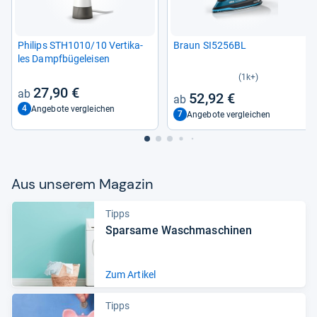
Phi­lips STH1010/10 Ver­ti­ka­
Braun SI5256BL
les Dampf­bü­gel­ei­sen
(1k+)
27,90 €
52,92 €
4
Angebote vergleichen
7
Angebote vergleichen
Aus unse­rem Maga­zin
Tipps
Spar­same Wasch­ma­schi­nen
Zum Artikel
Tipps