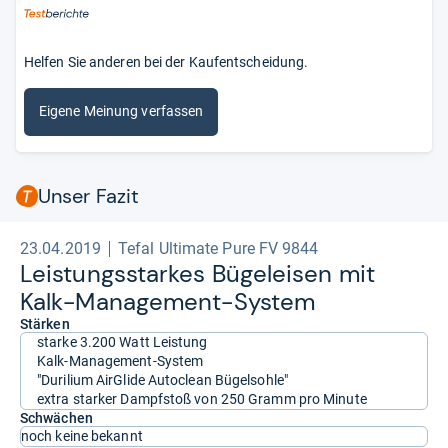
Helfen Sie anderen bei der Kaufentscheidung.
Eigene Meinung verfassen
Unser Fazit
23.04.2019
Tefal Ultimate Pure FV 9844
Leis­tungs­star­kes Bügel­ei­sen mit
Kalk-​Mana­ge­ment-​Sys­tem
Stärken
starke 3.200 Watt Leistung
Kalk-Management-System
"Durilium AirGlide Autoclean Bügelsohle"
extra starker Dampfstoß von 250 Gramm pro Minute
Schwächen
noch keine bekannt