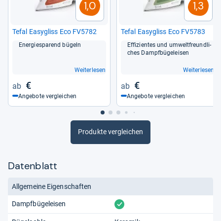
1,0
1,3
Tefal Easy­g­liss Eco FV5782
Tefal Easy­g­liss Eco FV5783
Ener­gie­spa­rend bügeln
Effi­zi­en­tes und umwelt­freund­li­
ches Dampf­bü­gel­ei­sen
Weiterlesen
Weiterlesen
€
€
Angebote vergleichen
Angebote vergleichen
Produkte vergleichen
Datenblatt
Allgemeine Eigenschaften
vorhanden
Dampfbügeleisen