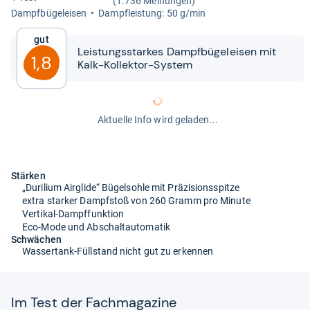
(1.736 Meinungen)
Dampf­bü­gel­ei­sen
Dampf­leis­tung: 50 g/min
Gut
Leis­tungs­star­kes Dampf­bü­gel­ei­sen mit
1,8
Kalk-​​Kol­lek­tor-​​Sys­tem
Aktuelle Info wird geladen...
Stärken
„Durilium Airglide“ Bügelsohle mit Präzisionsspitze
extra starker Dampfstoß von 260 Gramm pro Minute
Vertikal-Dampffunktion
Eco-Mode und Abschaltautomatik
Schwächen
Wassertank-Füllstand nicht gut zu erkennen
Im Test der Fach­ma­ga­zine