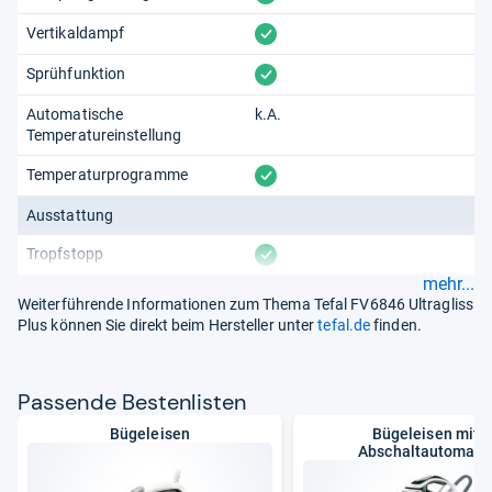
vorhanden
Vertikaldampf
vorhanden
Sprühfunktion
Automatische
k.A.
Temperatureinstellung
vorhanden
Temperaturprogramme
Ausstattung
vorhanden
Tropfstopp
mehr...
Weiterführende Informationen zum Thema Tefal FV6846 Ultragliss
Plus können Sie direkt beim Hersteller unter
tefal.de
finden.
Pas­sende Bes­ten­lis­ten
Bügeleisen
Bügeleisen mit
Abschaltautomati