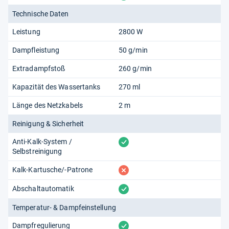
Technische Daten
Leistung
2800 W
Dampfleistung
50 g/min
Extradampfstoß
260 g/min
Kapazität des Wassertanks
270 ml
Länge des Netzkabels
2 m
Reinigung & Sicherheit
vorhanden
Anti-Kalk-System /
Selbstreinigung
fehlt
Kalk-Kartusche/-Patrone
vorhanden
Abschaltautomatik
Temperatur- & Dampfeinstellung
vorhanden
Dampfregulierung