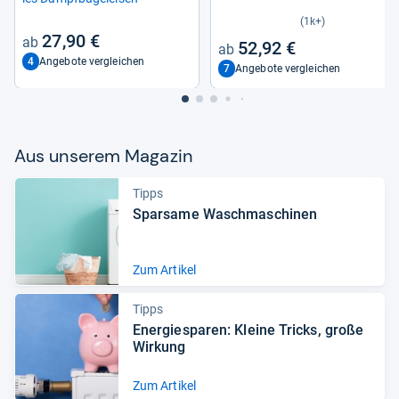
(1k+)
27,90 €
52,92 €
4
Angebote vergleichen
7
Angebote vergleichen
Aus unse­rem Maga­zin
Tipps
Spar­same Wasch­ma­schi­nen
Zum Artikel
Tipps
Ener­gie­spa­ren: Kleine Tricks, große
Wir­kung
Zum Artikel