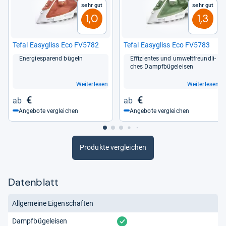
Sehr gut
Sehr gut
1,0
1,3
Tefal Easy­g­liss Eco FV5782
Tefal Easy­g­liss Eco FV5783
Ener­gie­spa­rend bügeln
Effi­zi­en­tes und umwelt­freund­li­
ches Dampf­bü­gel­ei­sen
Weiterlesen
Weiterlesen
€
€
Angebote vergleichen
Angebote vergleichen
Produkte vergleichen
Datenblatt
Allgemeine Eigenschaften
vorhanden
Dampfbügeleisen