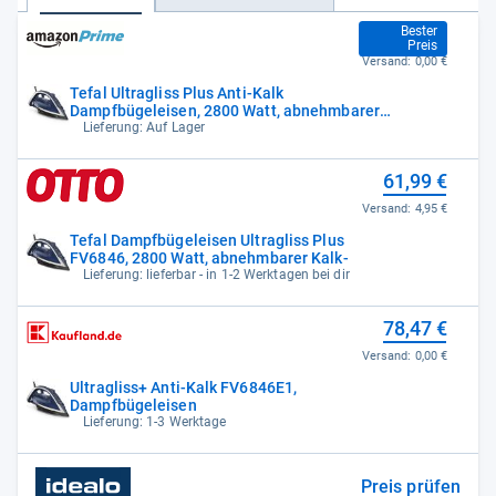
61,99 €
Bester
Preis
Versand:
0,00 €
Tefal Ultragliss Plus Anti-Kalk
Dampfbügeleisen, 2800 Watt, abnehmbarer
Kalk-
Lieferung: Auf Lager
61,99 €
Versand:
4,95 €
Tefal Dampfbügeleisen Ultragliss Plus
FV6846, 2800 Watt, abnehmbarer Kalk-
Lieferung: lieferbar - in 1-2 Werktagen bei dir
78,47 €
Versand:
0,00 €
Ultragliss+ Anti-Kalk FV6846E1,
Dampfbügeleisen
Lieferung: 1-3 Werktage
Preis prüfen