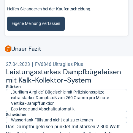
Helfen Sie anderen bei der Kaufentscheidung.
Eigene Meinung verfassen
Unser Fazit
27.04.2023
FV6846 Ultragliss Plus
Leis­tungs­star­kes Dampf­bü­gel­ei­sen
mit Kalk-​Kol­lek­tor-​Sys­tem
Stärken
„Durilium Airglide“ Bügelsohle mit Präzisionsspitze
extra starker Dampfstoß von 260 Gramm pro Minute
Vertikal-Dampffunktion
Eco-Mode und Abschaltautomatik
Schwächen
Wassertank-Füllstand nicht gut zu erkennen
Das Dampfbügeleisen punktet mit starken 2.800 Watt