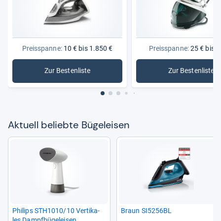
Preisspanne:
10 € bis 1.850 €
Preisspanne:
25 € bis 4
Zur Bestenliste
Zur Bestenliste
: Bügeleisen
: Bügelei
Aktu­ell beliebte Bügel­ei­sen
Phi­lips STH1010/10 Ver­ti­ka­
Braun SI5256BL
les Dampf­bü­gel­ei­sen