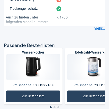
vorhanden
Trockengehschutz
Auch zu finden unter
KI170D
folgenden Modellnummern:
mehr...
Pas­sende Bes­ten­lis­ten
Wasserkocher
Edelstahl-Wasserkoc
Preisspanne:
10 € bis 210 €
Preisspanne:
20 € bis 1
Zur Bestenliste
Zur Bestenliste
: Wasserkocher
: Edelsta