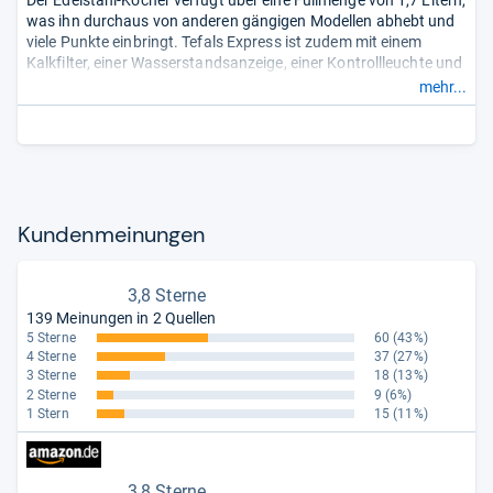
Der Edelstahl-Kocher verfügt über eine Füllmenge von 1,7 Litern,
was ihn durchaus von anderen gängigen Modellen abhebt und
viele Punkte einbringt. Tefals Express ist zudem mit einem
Kalkfilter, einer Wasserstandsanzeige, einer Kontrollleuchte und
einer Abschaltautomatik ausgestattet.
- Zusammengefasst
mehr...
durch unsere Redaktion.
Kun­den­mei­nun­gen
3,8 Sterne
139 Meinungen in 2 Quellen
5 Sterne
60
(43%)
4 Sterne
37
(27%)
3 Sterne
18
(13%)
2 Sterne
9
(6%)
1 Stern
15
(11%)
3,8 Sterne