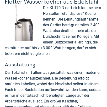
Flot­ter Was­ser­ko­cher aus Edel­stahl
Der KI 170 D darf sich laut seinem
Hersteller Tefal „Epress“-Kocher
nennen. Die Leistungsaufnahme
des Geräts beträgt nämlich 2.400
Watt, also deutlich mehr als der
Durchschnitt seiner Kollegen. Mit
einem Blitzkocher allerdings, die
es mitunter auf bis zu 3.000 Watt bringen, darf er sich
trotzdem nicht vergleichen.
Ausstattung
Der Tefal ist mit allem ausgestattet, was einen modernen
Wasserkocher auszeichnet. Die Bedienung erfolgt
natürlich kabellos, wobei das Netzkabel selbst in einem
Fach in der Basistation aufbewahrt werden kann, sodass
es nur in der tatsächlich benötigten Länge auf der
Arbeitsfläche ausliegt. Ein großer Kalkfilter,
herausnehmbar und abwaschbar, hält das Gröbste