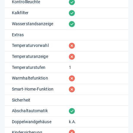
vorhanden
Kontrollleuchte
vorhanden
Kalkfilter
vorhanden
Wasserstandsanzeige
Extras
fehlt
Temperaturvorwahl
fehlt
Temperaturanzeige
Temperaturstufen
1
fehlt
Warmhaltefunktion
fehlt
Smart-Home-Funktion
Sicherheit
vorhanden
Abschaltautomatik
Doppelwandgehäuse
k.A.
fehlt
Kindersicherung