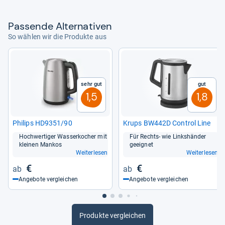
Pas­sende Alter­na­ti­ven
So wählen wir die Produkte aus
Sehr gut
Gut
1,5
1,8
Phi­lips HD9351/90
Krups BW442D Con­trol Line
Hoch­wer­ti­ger Was­ser­ko­cher mit
Für Rechts-​ wie Links­hän­der
klei­nen Man­kos
geeig­net
Weiterlesen
Weiterlesen
€
€
Angebote vergleichen
Angebote vergleichen
Produkte vergleichen