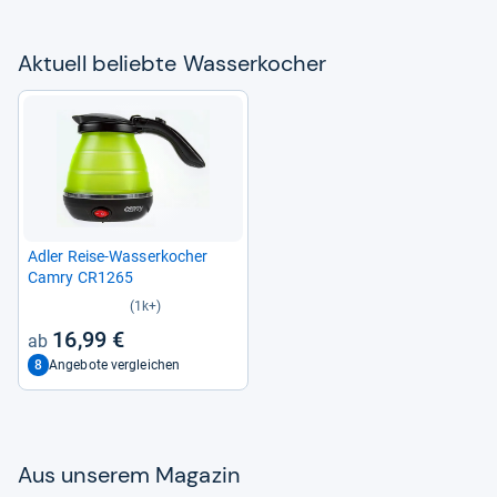
Aktu­ell beliebte Was­ser­ko­cher
Adler Reise-​Was­ser­ko­cher
Camry CR1265
(1k+)
16,99 €
8
Angebote vergleichen
Aus unse­rem Maga­zin