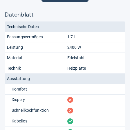
Datenblatt
Technische Daten
Fassungsvermögen
1,7 l
Leistung
2400 W
Material
Edelstahl
Technik
Heizplatte
Ausstattung
Komfort
fehlt
Display
fehlt
Schnellkochfunktion
vorhanden
Kabellos