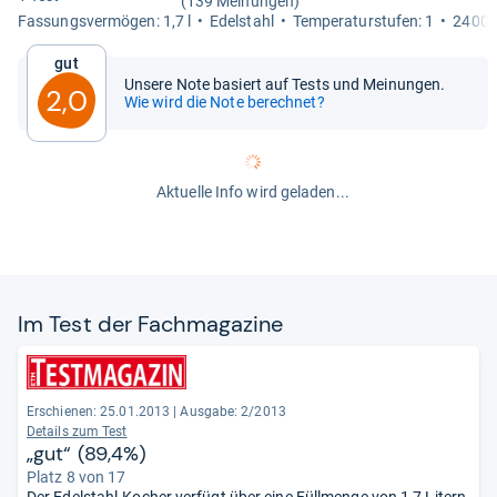
(139 Meinungen)
Fas­sungs­ver­mö­gen: 1,7 l
Edel­stahl
Tem­pe­ra­tur­stu­fen: 1
2400 
Gut
Unsere Note basiert auf Tests und Meinungen.
2,0
Wie wird die Note berechnet?
Aktuelle Info wird geladen...
Im Test der Fach­ma­ga­zine
Erschienen: 25.01.2013
|
Ausgabe: 2/2013
Details zum Test
„gut“ (89,4%)
Platz 8 von 17