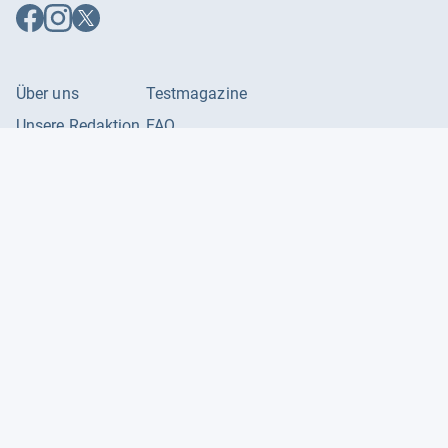
Auf
Auf
Auf
Facebook
Instagram
X
folgen
folgen
folgen
Über uns
Testmagazine
Unsere Redaktion
FAQ
Presse
Unser Magazin
Karriere
Feedback
Partnerbereich
Kontakt
Unsere Kategorien
Impressum
Datenschutzerklärung
Datenschutzeinstellungen
AGB
©
2026
Producto GmbH