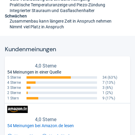
Praktische Temperaturanzeige und Piezo-Zündung
Integrierter Stauraum und Gasflaschenhalter
Schwächen
Zusammenbau kann längere Zeit in Anspruch nehmen
Nimmt viel Platz in Anspruch
Kun­den­mei­nun­gen
4,0 Sterne
54 Meinungen in einer Quelle
5 Sterne
34
(63%)
4 Sterne
7
(13%)
3 Sterne
3
(6%)
2 Sterne
1
(2%)
1 Stern
9
(17%)
4,0 Sterne
54 Meinungen bei Amazon.de lesen