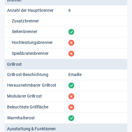
Anzahl der Hauptbrenner
6
Zusatzbrenner
vorhanden
Seitenbrenner
fehlt
Hochleistungsbrenner
fehlt
Spießbratenbrenner
Grillrost
Grillrost-Beschichtung
Emaille
vorhanden
Herausnehmbarer Grillrost
fehlt
Modularer Grillrost
fehlt
Beleuchtete Grillfläche
vorhanden
Warmhalterost
Ausstattung & Funktionen