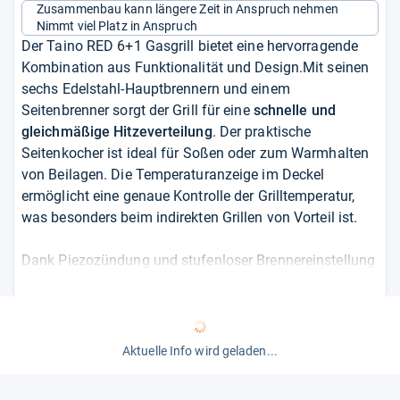
Zusammenbau kann längere Zeit in Anspruch nehmen
Nimmt viel Platz in Anspruch
Der Taino RED 6+1 Gasgrill bietet eine hervorragende
Kombination aus Funktionalität und Design.Mit seinen
sechs Edelstahl-Hauptbrennern und einem
Seitenbrenner sorgt der Grill für eine
schnelle und
gleichmäßige Hitzeverteilung
. Der praktische
Seitenkocher ist ideal für Soßen oder zum Warmhalten
von Beilagen. Die Temperaturanzeige im Deckel
ermöglicht eine genaue Kontrolle der Grilltemperatur,
was besonders beim indirekten Grillen von Vorteil ist.
Dank Piezozündung und stufenloser Brennereinstellung
ist der Grill
einfach zu bedienen
. Darüber hinaus
überzeugt er mit praktischen Features wie einem
integrierten Gasflaschenhalter, Flaschenöffner und viel
Stauraum im Unterschrank. Die Reinigung wird durch
Aktuelle Info wird geladen...
emaillierte Grillroste
und ein durchdachtes
Fettsammelsystem erleichtert. Die Abdeckhaube