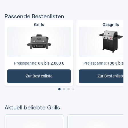
Pas­sende Bes­ten­lis­ten
Grills
Gasgrills
Preisspanne:
6 € bis 2.000 €
Preisspanne:
100 € bis 1
Zur Bestenliste
Zur Bestenliste
: Grills
: Gasgrills
Aktu­ell beliebte Grills