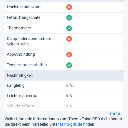
fehlt
Hochleistungszone
vorhanden
Fettauffangschale
vorhanden
Thermometer
fehlt
Klapp- oder abnehmbare
Seitentische
fehlt
App-Anbindung
vorhanden
Temperatur einstellbar
Nachhaltigkeit
Langlebig
k.A.
Leicht reparierbar
k.A.
Schadstoffarm
k.A.
mehr...
Weiterführende Informationen zum Thema Taino RED 6+1 können
Sie direkt beim Hersteller unter
taino-grill.de
finden.