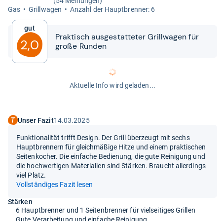
(54 Meinungen)
Gas
Grill­wa­gen
Anzahl der Haupt­bren­ner: 6
Gut
Prak­tisch aus­ge­stat­te­ter Grill­wa­gen für
2,0
große Run­den
Aktuelle Info wird geladen...
Unser Fazit
14.03.2025
Funktionalität trifft Design. Der Grill überzeugt mit sechs
Hauptbrennern für gleichmäßige Hitze und einem praktischen
Seitenkocher. Die einfache Bedienung, die gute Reinigung und
die hochwertigen Materialien sind Stärken. Braucht allerdings
viel Platz.
Vollständiges Fazit lesen
Stärken
6 Hauptbrenner und 1 Seitenbrenner für vielseitiges Grillen
Gute Verarbeitung und einfache Reinigung