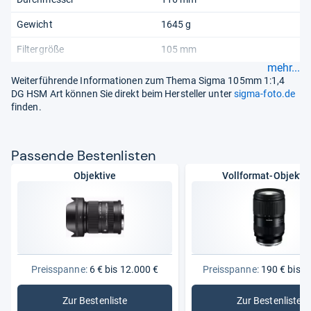
Gewicht
1645 g
Filtergröße
105 mm
mehr...
Weiterführende Informationen zum Thema Sigma 105mm 1:1,4
DG HSM Art können Sie direkt beim Hersteller unter
sigma-foto.de
finden.
Pas­sende Bes­ten­lis­ten
Objektive
Vollformat-Objekti
Preisspanne:
6 € bis 12.000 €
Preisspanne:
190 € bis 3
Zur Bestenliste
Zur Bestenliste
: Objektive
: Vollform