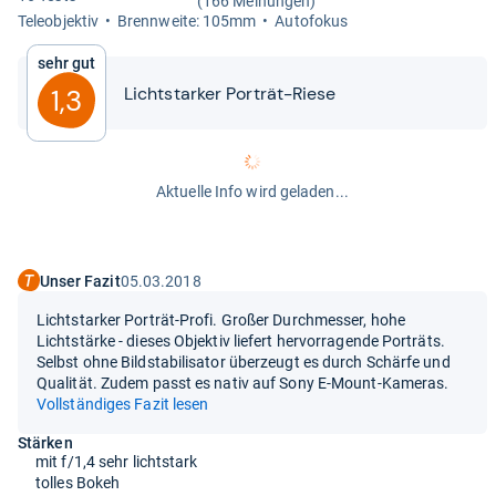
(166 Meinungen)
Tele­ob­jek­tiv
Brenn­weite: 105mm
Auto­fo­kus
Sehr gut
Licht­star­ker Por­trät-​​Riese
1,3
Aktuelle Info wird geladen...
Unser Fazit
05.03.2018
Lichtstarker Porträt-Profi. Großer Durchmesser, hohe
Lichtstärke - dieses Objektiv liefert hervorragende Porträts.
Selbst ohne Bildstabilisator überzeugt es durch Schärfe und
Qualität. Zudem passt es nativ auf Sony E-Mount-Kameras.
Vollständiges Fazit lesen
Stärken
mit f/1,4 sehr lichtstark
tolles Bokeh