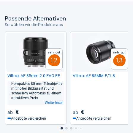
Pas­sende Alter­na­ti­ven
So wählen wir die Produkte aus
Sehr gut
Sehr gut
1,2
1,3
Vil­trox AF 85mm 2.0 EVO FE
Vil­trox AF 85MM F/1.8
Kom­pak­tes 85-​mm-​Tele­ob­jek­tiv
mit hoher Bild­qua­li­tät und
schnel­lem Auto­fo­kus zu einem
attrak­ti­ven Preis
Weiterlesen
€
€
Angebote vergleichen
Angebote vergleichen