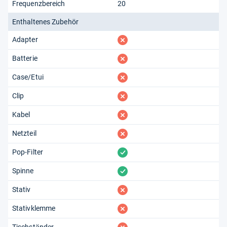
Frequenzbereich
20
Enthaltenes Zubehör
fehlt
Adapter
fehlt
Batterie
fehlt
Case/Etui
fehlt
Clip
fehlt
Kabel
fehlt
Netzteil
vorhanden
Pop-Filter
vorhanden
Spinne
fehlt
Stativ
fehlt
Stativklemme
Tischständer