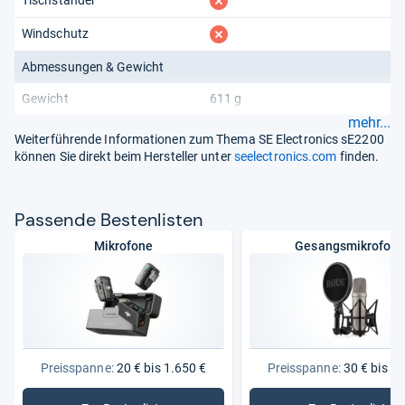
fehlt
fehlt
Windschutz
Abmessungen & Gewicht
Gewicht
611 g
mehr...
Weiterführende Informationen zum Thema SE Electronics sE2200
können Sie direkt beim Hersteller unter
seelectronics.com
finden.
Pas­sende Bes­ten­lis­ten
Mikrofone
Gesangsmikrofon
Preisspanne:
20 € bis 1.650 €
Preisspanne:
30 € bis 1.