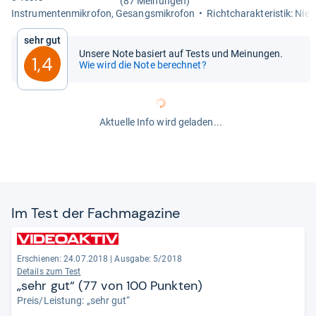
(87 Meinungen)
Instru­men­ten­mi­kro­fon, Gesangs­mi­kro­fon
Richt­cha­rak­te­ris­tik: Nier
Sehr gut
Unsere Note basiert auf Tests und Meinungen.
1,4
Wie wird die Note berechnet?
Aktuelle Info wird geladen...
Im Test der Fach­ma­ga­zine
Erschienen: 24.07.2018
|
Ausgabe: 5/2018
Details zum Test
„sehr gut“ (77 von 100 Punkten)
Preis/Leistung: „sehr gut“