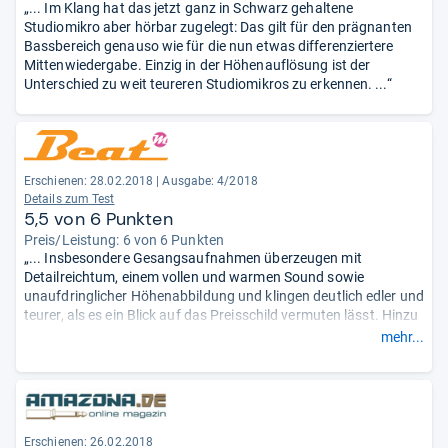
„... Im Klang hat das jetzt ganz in Schwarz gehaltene
Studiomikro aber hörbar zugelegt: Das gilt für den prägnanten
Bassbereich genauso wie für die nun etwas differenziertere
Mittenwiedergabe. Einzig in der Höhenauflösung ist der
Unterschied zu weit teureren Studiomikros zu erkennen. ...“
Erschienen: 28.02.2018
|
Ausgabe: 4/2018
Details zum Test
5,5 von 6 Punkten
Preis/Leistung: 6 von 6 Punkten
„... Insbesondere Gesangsaufnahmen überzeugen mit
Detailreichtum, einem vollen und warmen Sound sowie
unaufdringlicher Höhenabbildung und klingen deutlich edler und
teurer, als es ein Blick auf das Preisschild vermuten lässt. Hinzu
kommen tadellose Verarbeitung, gute Ausstattung und sogar
mehr...
Allrounder-Qualitäten, sodass wir das sE2200 uneingeschränkt
als Hauptmikrofon im Desktop-Studio empfehlen können.“
Erschienen: 26.02.2018