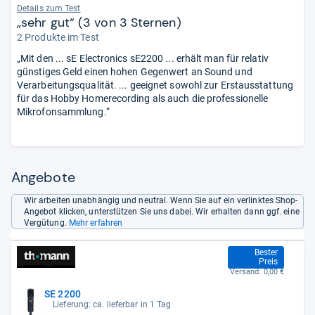
Details zum Test
„sehr gut“ (3 von 3 Sternen)
2 Produkte im Test
„Mit den ... sE Electronics sE2200 ... erhält man für relativ
günstiges Geld einen hohen Gegenwert an Sound und
Verarbeitungsqualität. ... geeignet sowohl zur Erstausstattung
für das Hobby Homerecording als auch die professionelle
Mikrofonsammlung.“
Angebote
Wir arbeiten unabhängig und neutral. Wenn Sie auf ein verlinktes Shop-
Angebot klicken, unterstützen Sie uns dabei. Wir erhalten dann ggf. eine
Vergütung.
Mehr erfahren
249,00 €
Bester
Preis
Versand:
0,00 €
SE 2200
Lieferung: ca. lieferbar in 1 Tag