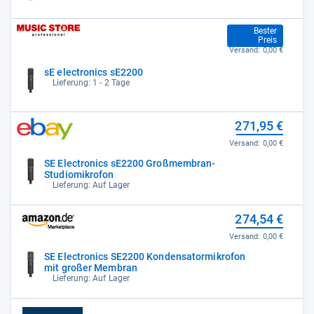
249,00 €
Bester
Preis
Versand:
0,00 €
sE electronics sE2200
Lieferung: 1 - 2 Tage
271,95 €
Versand:
0,00 €
SE Electronics sE2200 Großmembran-
Studiomikrofon
Lieferung: Auf Lager
274,54 €
Versand:
0,00 €
SE Electronics SE2200 Kondensatormikrofon
mit großer Membran
Lieferung: Auf Lager