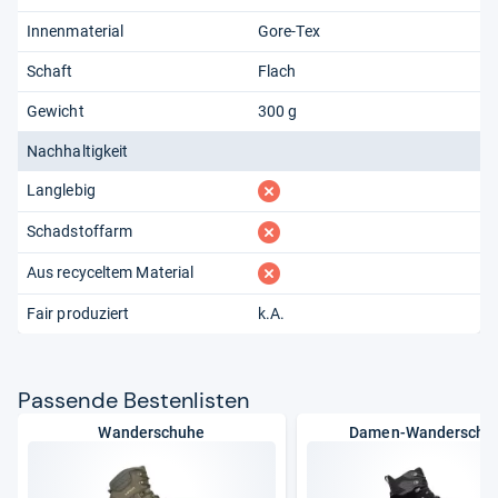
Innenmaterial
Gore-Tex
Schaft
Flach
Gewicht
300 g
Nachhaltigkeit
fehlt
Langlebig
fehlt
Schadstoffarm
fehlt
Aus recyceltem Material
Fair produziert
k.A.
Pas­sende Bes­ten­lis­ten
Wanderschuhe
Damen-Wanderschu