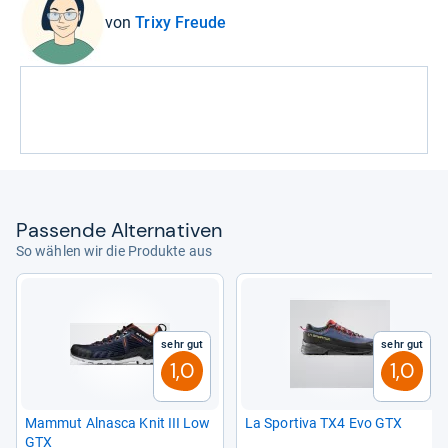
von
Trixy Freude
Pas­sende Alter­na­ti­ven
So wählen wir die Produkte aus
Sehr gut
Sehr gut
1,0
1,0
Mam­mut Alnasca Knit III Low
La Spor­tiva TX4 Evo GTX
GTX