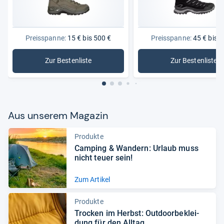
Preisspanne:
15 € bis 500 €
Preisspanne:
45 € bis 3
Zur Bestenliste
Zur Bestenliste
: Wanderschuhe
: Damen-
Aus unse­rem Maga­zin
Produkte
Cam­ping & Wan­dern: Urlaub muss
nicht teuer sein!
Zum Artikel
Produkte
Tro­cken im Herbst: Out­door­be­klei­
dung für den All­tag