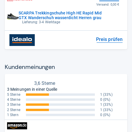
Versand:
0,00 €
SCARPA Trekkingschuhe High HE Rapid Mid
GTX Wanderschuh wasserdicht Herren grau
Lieferung: 3-4 Werktage
Preis prüfen
Kun­den­mei­nun­gen
3,6 Sterne
3 Meinungen in einer Quelle
5 Sterne
1
(33%)
4 Sterne
0
(0%)
3 Sterne
1
(33%)
2 Sterne
1
(33%)
1 Stern
0
(0%)