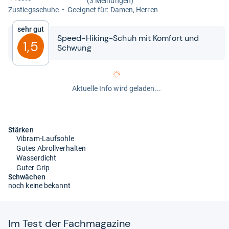
(3 Meinungen)
Zustiegs­schuhe
Geeig­net für: Damen, Her­ren
Sehr gut
Speed-​​Hiking-​​Schuh mit Kom­fort und
1,5
Schwung
Aktuelle Info wird geladen...
Stärken
Vibram-Laufsohle
Gutes Abrollverhalten
Wasserdicht
Guter Grip
Schwächen
noch keine bekannt
Im Test der Fach­ma­ga­zine