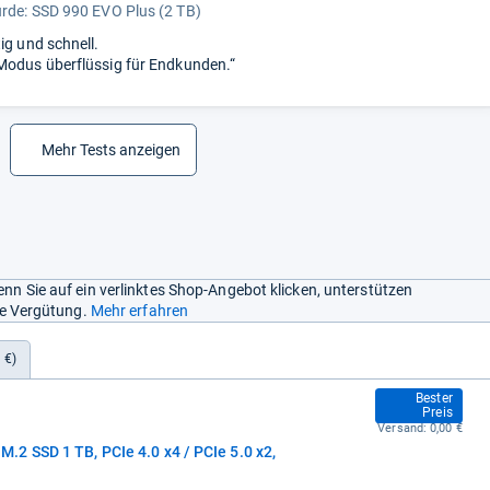
urde:
SSD 990 EVO Plus (2 TB)
ig und schnell.
Modus überflüssig für Endkunden.“
Mehr Tests anzeigen
nn Sie auf ein verlinktes Shop-Angebot klicken, unterstützen
ine Vergütung.
Mehr erfahren
 €)
180,49 €
Bester
Preis
Versand:
0,00 €
2 SSD 1 TB, PCIe 4.0 x4 / PCIe 5.0 x2,