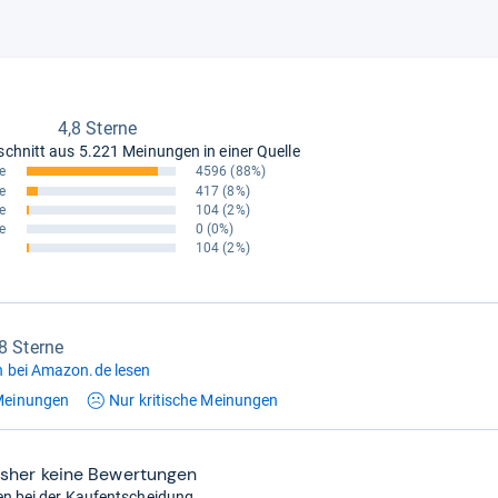
4,8 Sterne
schnitt aus
5.221 Meinungen in einer Quelle
e
4596
(88%)
e
417
(8%)
e
104
(2%)
e
0
(0%)
104
(2%)
,8 Sterne
 bei Amazon.de lesen
einungen
Nur kritische
Meinungen
isher keine Bewertungen
en bei der Kaufentscheidung.