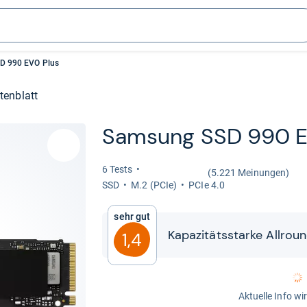
D 990 EVO Plus
tenblatt
Sam­sung SSD 990 E
6 Tests
(5.221 Meinungen)
SSD
M.2 (PCIe)
PCIe 4.0
Sehr gut
Kapa­zi­täts­starke All­rou
1,4
Aktuelle Info wi