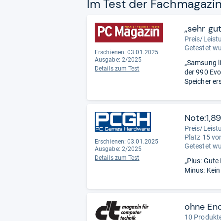
Im Test der Fach­ma­ga­zi
„sehr gu
Preis/Leist
Getestet w
Erschienen: 03.01.2025
Ausgabe: 2/2025
„Samsung li
Details zum Test
der 990 Evo
Speicher ers
Note:1,89
Preis/Leist
Platz 15 vo
Erschienen: 03.01.2025
Getestet w
Ausgabe: 2/2025
Details zum Test
„Plus: Gute
Minus: Kei
ohne En
10 Produkte