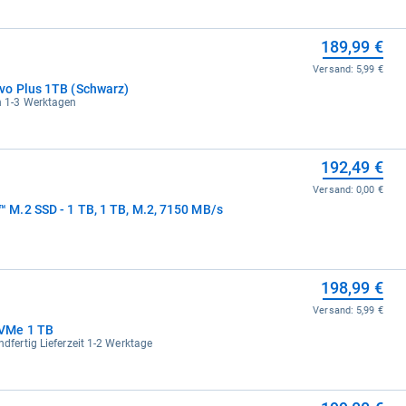
189,99 €
Versand:
5,99 €
o Plus 1TB (Schwarz)
in 1-3 Werktagen
192,49 €
Versand:
0,00 €
M.2 SSD - 1 TB, 1 TB, M.2, 7150 MB/s
198,99 €
Versand:
5,99 €
VMe 1 TB
ndfertig Lieferzeit 1-2 Werktage