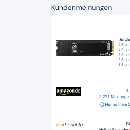
Kun­den­mei­nun­gen
Durch
5 Stern
4 Stern
3 Stern
2 Stern
1 Stern
4
5.221 Meinungen
Nur positive
M
B
Helfen Sie ander