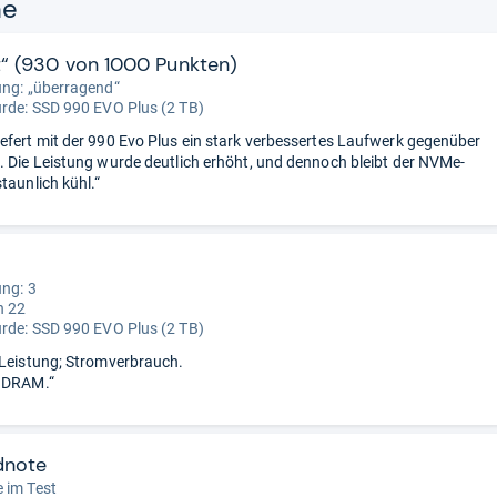
ne
t“ (930 von 1000 Punkten)
ung: „überragend“
urde:
SSD 990 EVO Plus (2 TB)
efert mit der 990 Evo Plus ein stark verbessertes Laufwerk gegenüber
. Die Leistung wurde deutlich erhöht, und dennoch bleibt der NVMe-
taunlich kühl.“
ung: 3
n 22
urde:
SSD 990 EVO Plus (2 TB)
 Leistung; Stromverbrauch.
n DRAM.“
dnote
 im Test