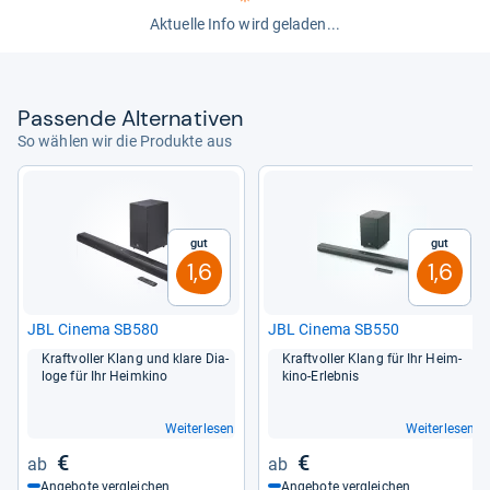
vergebens. Samsung konzentriert sich dagegen auf
Aktuelle Info wird geladen...
Streamingmöglichkeiten. Und davon sind im Grunde
alle vorhanden. Streaminganbieter können direkt über
die Soundbar angesteuert werden. AirPlay 2 funktioniert
Pas­sende Alter­na­ti­ven
ebenso wie die Smart-Home-Systeme bekannter
So wählen wir die Produkte aus
Anbieter. Nur der Preis wirkt etwas zu hoch, vor allem,
weil es für 500 Euro bereits die
Samsung HW-S810GD
gibt. Deren Subwoofer ist etwas kleiner, dafür ist sie
sonst fast identisch, bringt aber acht Lautsprecher und
Gut
Gut
Raumklang mit.
1,6
1,6
von
Mario Petzold
JBL Cinema SB580
JBL Cinema SB550
Kraft­vol­ler Klang und klare Dia­
Kraft­vol­ler Klang für Ihr Heim­
loge für Ihr Heim­kino
kino-​Erleb­nis
Weiterlesen
Weiterlesen
€
€
Angebote vergleichen
Angebote vergleichen