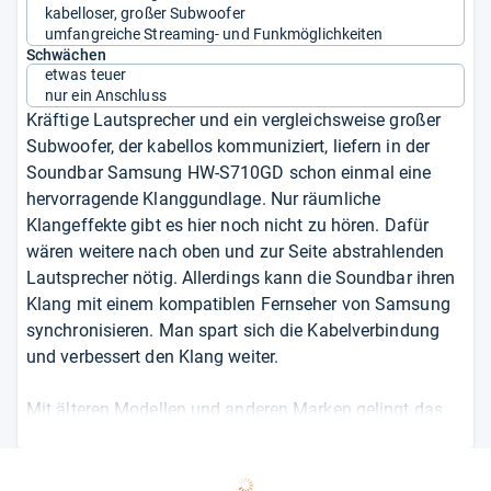
kabelloser, großer Subwoofer
umfangreiche Streaming- und Funkmöglichkeiten
Schwächen
etwas teuer
nur ein Anschluss
Kräftige Lautsprecher und ein vergleichsweise großer
Subwoofer, der kabellos kommuniziert, liefern in der
Soundbar Samsung HW-S710GD schon einmal eine
hervorragende Klanggundlage. Nur räumliche
Klangeffekte gibt es hier noch nicht zu hören. Dafür
wären weitere nach oben und zur Seite abstrahlenden
Lautsprecher nötig. Allerdings kann die Soundbar ihren
Klang mit einem kompatiblen Fernseher von Samsung
synchronisieren. Man spart sich die Kabelverbindung
und verbessert den Klang weiter.
Mit älteren Modellen und anderen Marken gelingt das
aber nicht. Dann bleibt nur der einzelne HDMI-Eingang.
Es gibt keinen zweiten. Auch ein optisches Signal,
Klinke oder einen USB-Anschluss sucht man hier