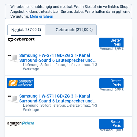
Wir arbeiten unabhängig und neutral. Wenn Sie auf ein verlinktes Shop-
Angebot klicken, unterstützen Sie uns dabei. Wir erhalten dann ggf. eine
Vergütung.
Mehr erfahren
Gebraucht
Neu
(215,00 €)
(ab 237,00 €)
237,00 €
Bester
Preis
Versand:
6,99 €
Samsung HW-S711GD/ZG 3.1-Kanal
Surround‑Sound 6 Lautesprecher und
Subwoofer
Lieferung: Sofort lieferbar, Lieferzeit max. 1-3
Werktage
237,00 €
Bester
Preis
Versand:
6,99 €
Samsung HW-S711GD/ZG 3.1-Kanal
Surround-Sound 6 Lautesprecher und
Subwoofer
Lieferung: Sofort lieferbar, Lieferzeit max. 1-3
Werktage
243,99 €
Bester
Preis
Versand:
0,00 €