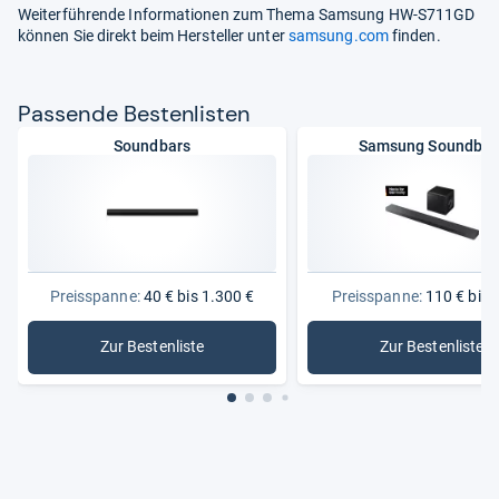
Weiterführende Informationen zum Thema Samsung HW-S711GD
können Sie direkt beim Hersteller unter
samsung.com
finden.
Pas­sende Bes­ten­lis­ten
Soundbars
Samsung Soundbar
Preisspanne:
40 € bis 1.300 €
Preisspanne:
110 € bis 
Zur Bestenliste
Zur Bestenliste
: Soundbars
: Samsun