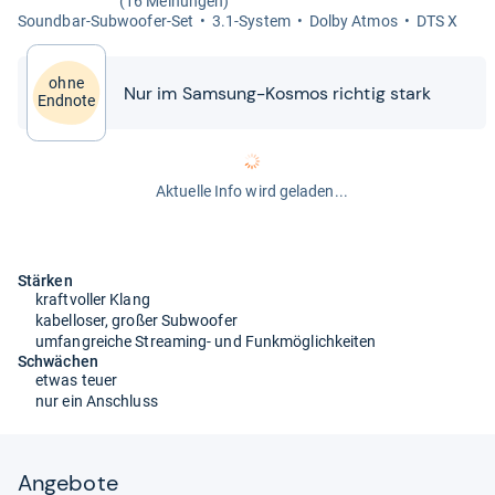
(16 Meinungen)
Sound­bar-​Sub­woofer-​Set
3.1-​Sys­tem
Dolby Atmos
DTS X
ohne
Nur im Sam­sung-​​Kos­mos rich­tig stark
Endnote
Aktuelle Info wird geladen...
Stärken
kraftvoller Klang
kabelloser, großer Subwoofer
umfangreiche Streaming- und Funkmöglichkeiten
Schwächen
etwas teuer
nur ein Anschluss
Angebote