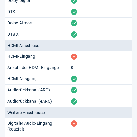
vorhanden
Dolby Digital
vorhanden
DTS
vorhanden
Dolby Atmos
vorhanden
DTS X
HDMI-Anschluss
fehlt
HDMI-Eingang
Anzahl der HDMI-Eingänge
0
vorhanden
HDMI-Ausgang
vorhanden
Audiorückkanal (ARC)
vorhanden
Audiorückkanal (eARC)
Weitere Anschlüsse
fehlt
Digitaler Audio-Eingang
(koaxial)