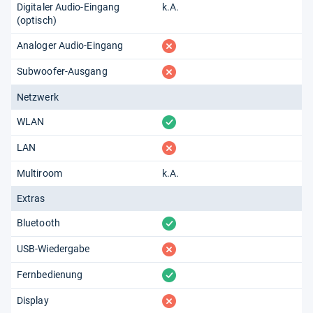
Digitaler Audio-Eingang
k.A.
(optisch)
fehlt
Analoger Audio-Eingang
fehlt
Subwoofer-Ausgang
Netzwerk
vorhanden
WLAN
fehlt
LAN
Multiroom
k.A.
Extras
vorhanden
Bluetooth
fehlt
USB-Wiedergabe
vorhanden
Fernbedienung
fehlt
Display