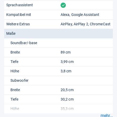
vorhanden
Sprachassistent
Kompatibel mit
Alexa
Google Assistant
Weitere Extras
AirPlay
AirPlay 2
ChromeCast
Maße
Soundbar/-base
Breite
89 cm
Tiefe
3,99 cm
Höhe
3,8 cm
Subwoofer
Breite
20,5 cm
Tiefe
30,2 cm
Höhe
35,3 cm
mehr...