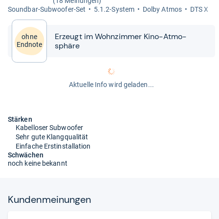
(18 Meinungen)
Sound­bar-​Sub­woofer-​Set
5.1.2-​Sys­tem
Dolby Atmos
DTS X
Erzeugt im Wohn­zim­mer Kino-​​Atmo­
ohne
sphäre
Endnote
Aktuelle Info wird geladen...
Stärken
Kabelloser Subwoofer
Sehr gute Klangqualität
Einfache Erstinstallation
Schwächen
noch keine bekannt
Kun­den­mei­nun­gen