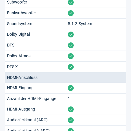
vorhanden
Subwoofer
vorhanden
Funksubwoofer
Soundsystem
5.1.2-System
vorhanden
Dolby Digital
vorhanden
DTS
vorhanden
Dolby Atmos
vorhanden
DTS X
HDMI-Anschluss
vorhanden
HDMI-Eingang
Anzahl der HDMI-Eingänge
1
vorhanden
HDMI-Ausgang
vorhanden
Audiorückkanal (ARC)
vorhanden
Audiorückkanal (eARC)