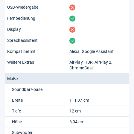
fehlt
USB-Wiedergabe
vorhanden
Fernbedienung
fehlt
Display
vorhanden
Sprachassistent
Kompatibel mit
Alexa
Google Assistant
Weitere Extras
AirPlay
HDR
AirPlay 2
ChromeCast
Maße
Soundbar/-base
Breite
111,07 cm
Tiefe
12 cm
Höhe
6,04 cm
Subwoofer