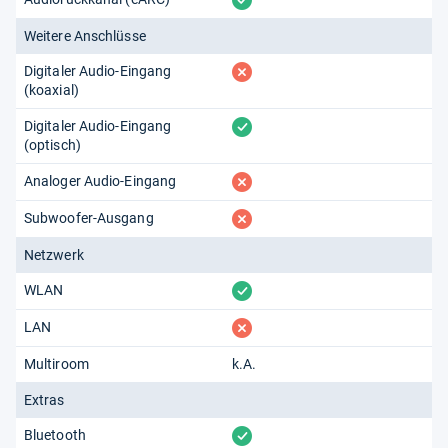
Weitere Anschlüsse
fehlt
Digitaler Audio-Eingang
(koaxial)
vorhanden
Digitaler Audio-Eingang
(optisch)
fehlt
Analoger Audio-Eingang
fehlt
Subwoofer-Ausgang
Netzwerk
vorhanden
WLAN
fehlt
LAN
Multiroom
k.A.
Extras
vorhanden
Bluetooth