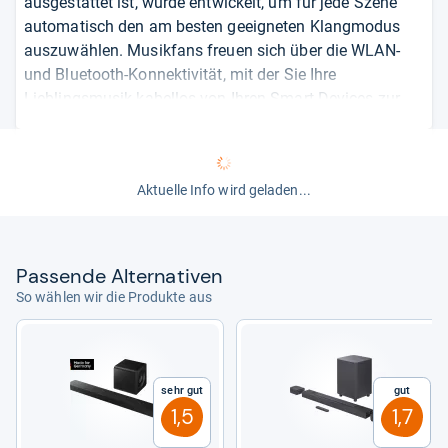
ausgestattet ist, wurde entwickelt, um für jede Szene
automatisch den am besten geeigneten Klangmodus
auszuwählen. Musikfans freuen sich über die WLAN-
und Bluetooth-Konnektivität, mit der Sie Ihre
Lieblingsmusik kabellos von Ihren Smart Devices zur
Soundbar streamen können. Nutzerrezensionen loben
die sehr gute Klangqualität sowohl bei Musik wie auch
bei Filmen. Ein weiterer Vorteil ist die unkomplizierte
Aktuelle Info wird geladen...
Erstinstallation.
von
Christian Stede
Pas­sende Alter­na­ti­ven
So wählen wir die Produkte aus
Sehr gut
Gut
1,5
1,7