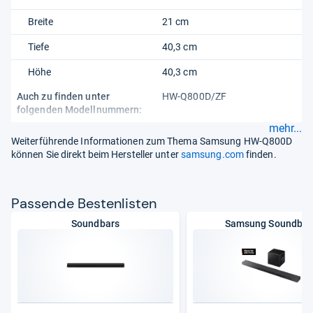
Breite
21 cm
Tiefe
40,3 cm
Höhe
40,3 cm
Auch zu finden unter
HW-Q800D/ZF
folgenden Modellnummern:
mehr...
Weiterführende Informationen zum Thema Samsung HW-Q800D
können Sie direkt beim Hersteller unter
samsung.com
finden.
Pas­sende Bes­ten­lis­ten
Soundbars
Samsung Soundbar