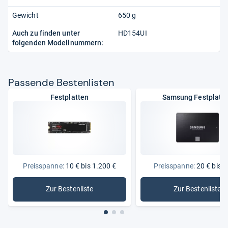
Gewicht
650 g
Auch zu finden unter
HD154UI
folgenden Modellnummern:
Pas­sende Bes­ten­lis­ten
Festplatten
Samsung Festplatt
Preisspanne:
10 € bis 1.200 €
Preisspanne:
20 € bis 7
Zur Bestenliste
Zur Bestenliste
: Festplatten
: Samsung