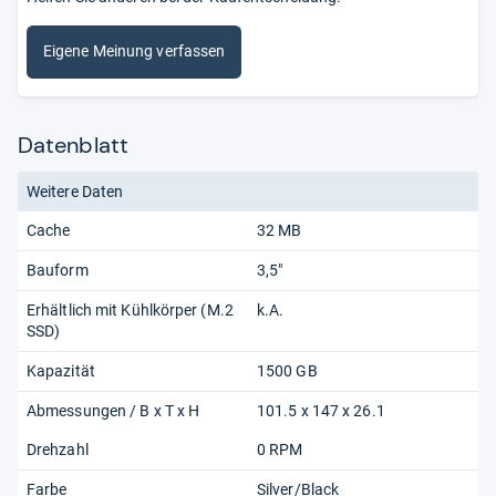
Eigene Meinung verfassen
Datenblatt
Weitere Daten
Cache
32 MB
Bauform
3,5"
Erhältlich mit Kühlkörper (M.2
k.A.
SSD)
Kapazität
1500 GB
Abmessungen / B x T x H
101.5 x 147 x 26.1
Drehzahl
0 RPM
Farbe
Silver/Black