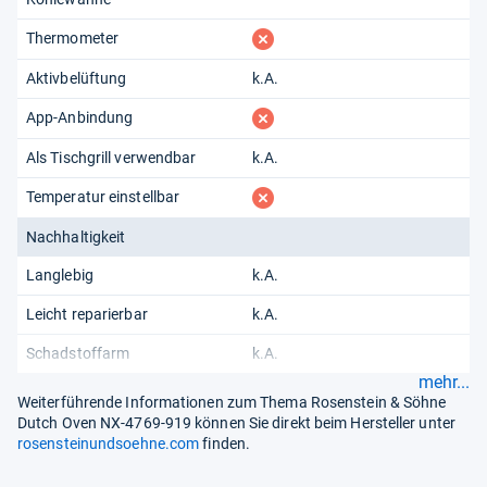
fehlt
Thermometer
Aktivbelüftung
k.A.
fehlt
App-Anbindung
Als Tischgrill verwendbar
k.A.
fehlt
Temperatur einstellbar
Nachhaltigkeit
Langlebig
k.A.
Leicht reparierbar
k.A.
Schadstoffarm
k.A.
mehr...
Weiterführende Informationen zum Thema Rosenstein & Söhne
Dutch Oven NX-4769-919 können Sie direkt beim Hersteller unter
rosensteinundsoehne.com
finden.