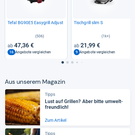
Tefal BG90E5 Easy­grill Adjust
Tisch­grill slim S
(506)
(1k+)
47,36 €
21,99 €
16
9
Angebote vergleichen
Angebote vergleichen
Aus unse­rem Maga­zin
Tipps
Lust auf Gril­len? Aber bitte umwelt­
freund­lich!
Zum Artikel
Tipps