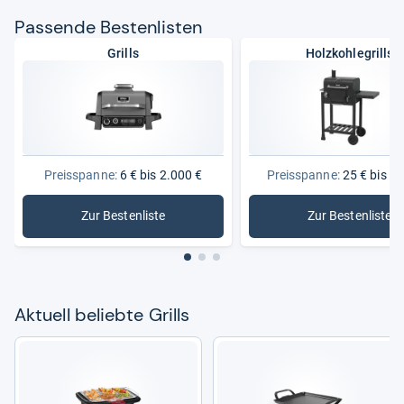
Pas­sende Bes­ten­lis­ten
Grills
Holzkohlegrills
Preisspanne:
6 € bis 2.000 €
Preisspanne:
25 € bis 1.
Zur Bestenliste
Zur Bestenliste
: Grills
: Holzkohl
Aktu­ell beliebte Grills