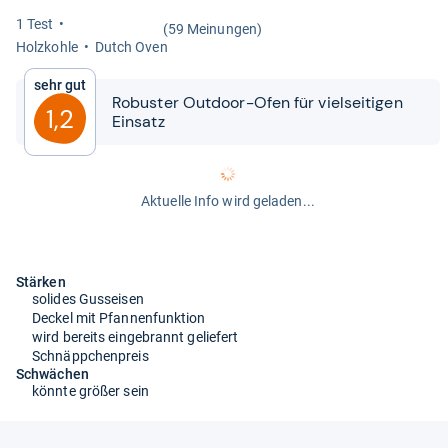
1 Test
(59 Meinungen)
Holz­kohle
Dutch Oven
Sehr gut
Robus­ter Out­door-​​Ofen für viel­sei­ti­gen
1,2
Ein­satz
Aktuelle Info wird geladen...
Stärken
solides Gusseisen
Deckel mit Pfannenfunktion
wird bereits eingebrannt geliefert
Schnäppchenpreis
Schwächen
könnte größer sein