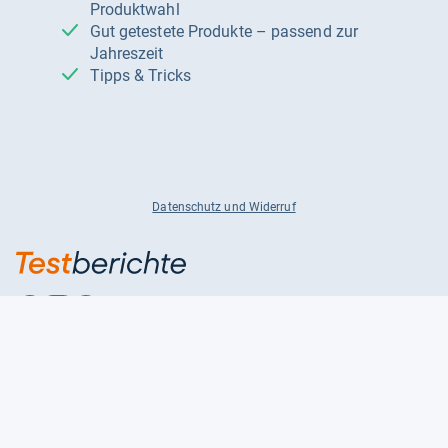
Produktwahl
Gut getestete Produkte – passend zur
Jahreszeit
Tipps & Tricks
Datenschutz und Widerruf
Auf
Auf
Auf
Facebook
Instagram
X
folgen
folgen
folgen
Über uns
Testmagazine
Unsere Redaktion
FAQ