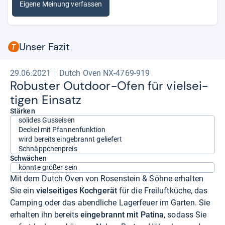
Eigene Meinung verfassen
Unser Fazit
29.06.2021
Dutch Oven NX-4769-919
Robus­ter Out­door-​Ofen für viel­sei­
ti­gen Ein­satz
Stärken
solides Gusseisen
Deckel mit Pfannenfunktion
wird bereits eingebrannt geliefert
Schnäppchenpreis
Schwächen
könnte größer sein
Mit dem Dutch Oven von Rosenstein & Söhne erhalten
Sie ein
vielseitiges Kochgerät
für die Freiluftküche, das
Camping oder das abendliche Lagerfeuer im Garten. Sie
erhalten ihn bereits
eingebrannt mit Patina
, sodass Sie