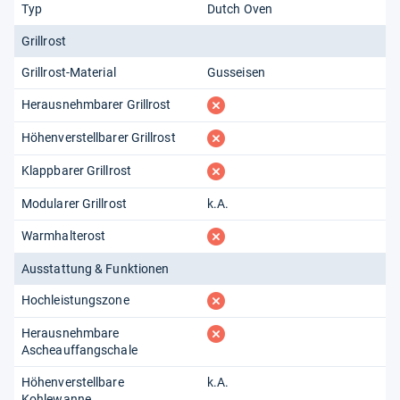
Typ
Dutch Oven
Grillrost
Grillrost-Material
Gusseisen
fehlt
Herausnehmbarer Grillrost
fehlt
Höhenverstellbarer Grillrost
fehlt
Klappbarer Grillrost
Modularer Grillrost
k.A.
fehlt
Warmhalterost
Ausstattung & Funktionen
fehlt
Hochleistungszone
fehlt
Herausnehmbare
Ascheauffangschale
Höhenverstellbare
k.A.
Kohlewanne