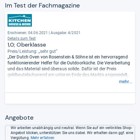
Im Test der Fach­ma­ga­zine
Erschienen: 04.06.2021
|
Ausgabe: 4/2021
Details zum Test
1,0; Oberklasse
Preis/Leistung: „sehr gut“
„Der Dutch Oven von Rosenstein & Söhne ist ein hervorragend
funktionierender Helfer für die Outdoorküche. Die Verarbeitung
und das Material sind überaus solide. Dafür ist der Preis
geldbeutelschonend am unteren Ende des Markts angesiedelt,
wenn man Fassungsvermögen, Füße und den Deckelheber, den
mehr...
man anderswo zukaufen muss, berücksichtigt. Dicke
Empfehlung.“
Angebote
Wir arbeiten unabhängig und neutral. Wenn Sie auf ein verlinktes Shop-
Angebot klicken, unterstützen Sie uns dabei. Wir erhalten dann ggf. eine
Vergütung.
Mehr erfahren