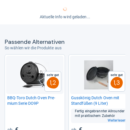
Aktuelle Info wird geladen...
Pas­sende Alter­na­ti­ven
So wählen wir die Produkte aus
Sehr gut
Sehr gut
1,2
1,3
BBQ-​Toro Dutch Oven Pre­
Guss­kö­nig Dutch Oven mit
mium Serie DO9P
Stand­fü­ßen (9 Liter)
Fer­tig ein­ge­brann­ter All­roun­der
mit prak­ti­schem Zube­hör
Weiterlesen
€
€