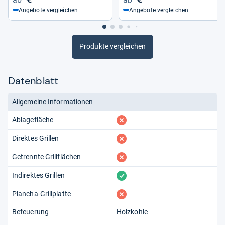
Angebote vergleichen
Angebote vergleichen
Produkte vergleichen
Datenblatt
Allgemeine Informationen
fehlt
Ablagefläche
fehlt
Direktes Grillen
fehlt
Getrennte Grillflächen
vorhanden
Indirektes Grillen
fehlt
Plancha-Grillplatte
Befeuerung
Holzkohle