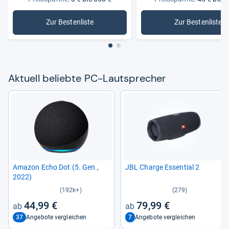
Zur Bestenliste
Zur Bestenliste
: PC-Lautsprecher
: 2.1-PC-
Aktu­ell beliebte PC-​Laut­spre­cher
Ama­zon Echo Dot (5. Gen.,
JBL Charge Essen­tial 2
2022)
(192k+)
(279)
44,99 €
79,99 €
37
7
Angebote vergleichen
Angebote vergleichen