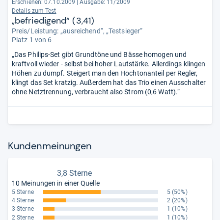
Erschienen: 07.10.2009
|
Ausgabe: 11/2009
Details zum Test
„befriedigend“ (3,41)
Preis/Leistung: „ausreichend“, „Testsieger“
Platz 1 von 6
„Das Philips-Set gibt Grundtöne und Bässe homogen und
kraftvoll wieder - selbst bei hoher Lautstärke. Allerdings klingen
Höhen zu dumpf. Steigert man den Hochtonanteil per Regler,
klingt das Set kratzig. Außerdem hat das Trio einen Ausschalter
ohne Netztrennung, verbraucht also Strom (0,6 Watt).“
Kun­den­mei­nun­gen
3,8 Sterne
10 Meinungen in einer Quelle
5 Sterne
5
(50%)
4 Sterne
2
(20%)
3 Sterne
1
(10%)
2 Sterne
1
(10%)