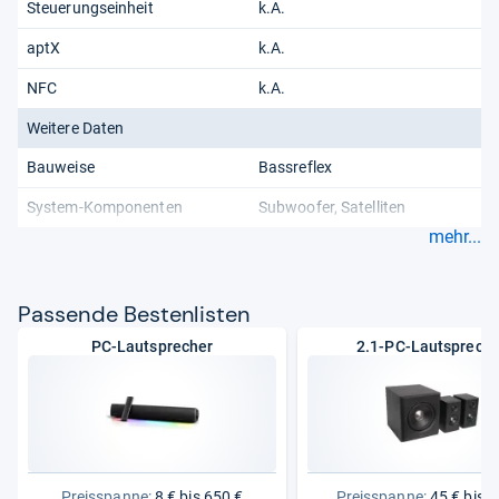
Steuerungseinheit
k.A.
aptX
k.A.
NFC
k.A.
Weitere Daten
Bauweise
Bassreflex
System-Komponenten
Subwoofer
Satelliten
mehr...
Pas­sende Bes­ten­lis­ten
PC-Lautsprecher
2.1-PC-Lautspreche
Preisspanne:
8 € bis 650 €
Preisspanne:
45 € bis 3