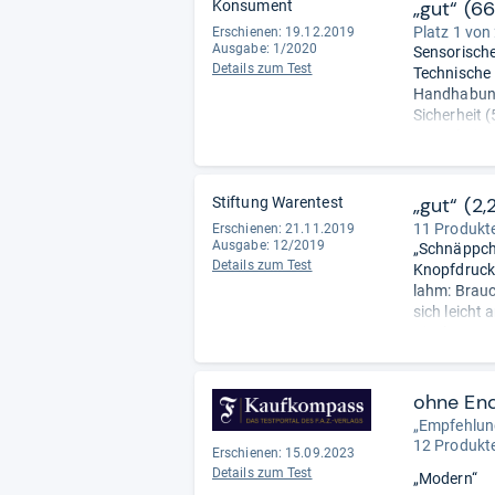
„gut“ (6
Konsument
Platz 1 von
Erschienen: 19.12.2019
Ausgabe: 1/2020
Sensorische
Details zum Test
Technische 
Handhabung
Sicherheit (
Umwelteigen
Schadstoffe
„gut“ (2,
Stiftung Warentest
11 Produkte
Erschienen: 21.11.2019
Ausgabe: 12/2019
„Schnäppche
Details zum Test
Knopfdruck.
lahm: Brauc
sich leicht 
Display. Da
Viele Teile
verschmutzt
werden.
ohne En
Cappuccino 
„Empfehlun
aber cremig
12 Produkte
Erschienen: 15.09.2023
Karamellnot
Details zum Test
„Modern“