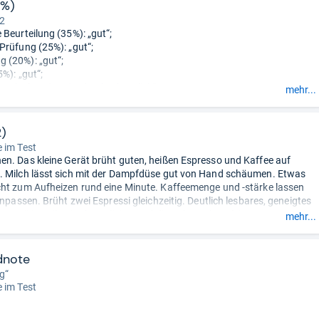
6%)
 2
 Beurteilung (35%): „gut“;
Prüfung (25%): „gut“;
 (20%): „gut“;
5%): „gut“;
schaften (10%): „durchschnittlich“;
mehr...
 (5%): „gut“.
2)
 im Test
n. Das kleine Gerät brüht guten, heißen Espresso und Kaffee auf
 Milch lässt sich mit der Dampfdüse gut von Hand schäumen. Etwas
ht zum Aufheizen rund eine Minute. Kaffeemenge und -stärke lassen
anpassen. Brüht zwei Espressi gleichzeitig. Deutlich lesbares, geneigtes
s Menü ist teilweise kompliziert und die Gebrauchsanleitung notwendig.
mehr...
 sind spülmaschinengeeignet, auch die Milchdüse. Die Brühgruppe
 relativ stark. Sie sollte wöchentlich herausgenommen und gereinigt
dnote
im Barista-Check: ‚Es gibt Blasen und der Schaum ist wenig flexibel,
g“
. Der Cappuccino schmeckt etwas bitter und hat eine leichte
 im Test
e.‘“