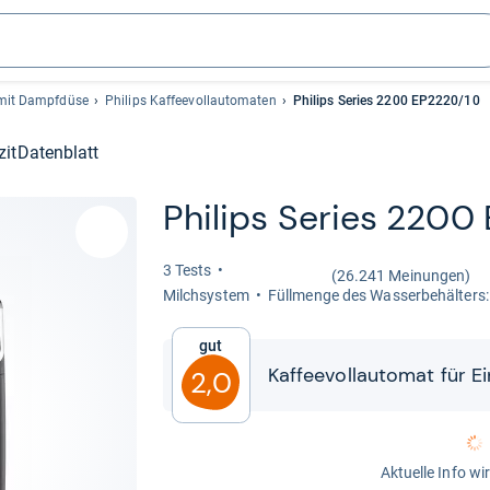
 mit Dampfdüse
Philips Kaffeevollautomaten
Philips Series 2200 EP2220/10
zit
Datenblatt
Phi­lips Series 2200
3 Tests
(26.241 Meinungen)
Milch­sys­tem
Füll­menge des Was­ser­be­häl­ters: 
Gut
Kaf­fee­voll­au­to­mat für Ei
2,0
Aktuelle Info wi