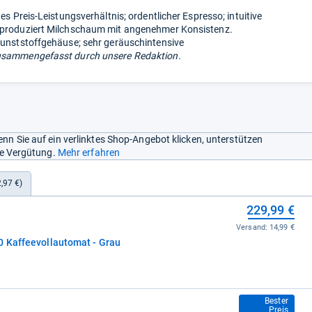
tes Preis-Leistungsverhältnis; ordentlicher Espresso; intuitive
 produziert Milchschaum mit angenehmer Konsistenz.
Kunststoffgehäuse; sehr geräuschintensive
usammengefasst durch unsere Redaktion.
nn Sie auf ein verlinktes Shop-Angebot klicken, unterstützen
ine Vergütung.
Mehr erfahren
,97 €)
229,99 €
Versand:
14,99 €
0 Kaffeevollautomat - Grau
236,95 €
Bester
Preis