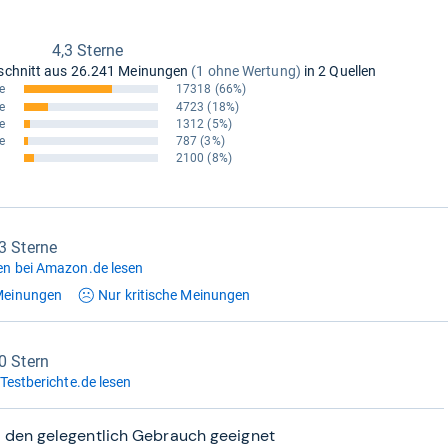
4,3 Sterne
schnitt aus
26.241 Meinungen
(1 ohne Wertung)
in 2 Quellen
e
17318
(66%)
e
4723
(18%)
e
1312
(5%)
e
787
(3%)
2100
(8%)
,3 Sterne
n bei Amazon.de lesen
einungen
Nur kritische
Meinungen
0 Stern
Testberichte.de lesen
ür den gelegentlich Gebrauch geeignet