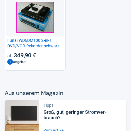
Funai WD6DM100 2-​in-​1
DVD/VCR-​Rekorder schwarz
349,90 €
1
Angebot
Aus unse­rem Maga­zin
Tipps
Groß, gut, gerin­ger Strom­ver­
brauch?
Zum Artikel