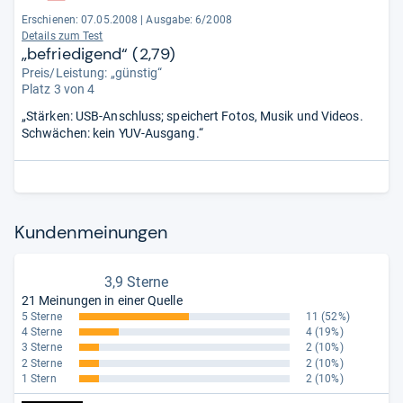
Erschienen: 07.05.2008
|
Ausgabe: 6/2008
Details zum Test
„befriedigend“ (2,79)
Preis/Leistung: „günstig“
Platz 3 von 4
„Stärken: USB-Anschluss; speichert Fotos, Musik und Videos.
Schwächen: kein YUV-Ausgang.“
Kun­den­mei­nun­gen
3,9 Sterne
21 Meinungen in einer Quelle
5 Sterne
11
(52%)
4 Sterne
4
(19%)
3 Sterne
2
(10%)
2 Sterne
2
(10%)
1 Stern
2
(10%)