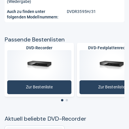
(Wiedergabe)
Auch zu finden unter
DVDR3595H/31
folgenden Modellnummern:
Pas­sende Bes­ten­lis­ten
DVD-Recorder
DVD-Festplattenrecor
Zur Bestenliste
Zur Bestenliste
: DVD-Recorder
: DVD-Fes
Aktu­ell beliebte DVD-​Recor­der