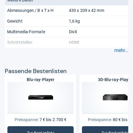
Abmessungen / B x T x H
430 x 209 x 42 mm
Gewicht
1,6 kg
Multimedia-Formate
DivX
Schnittstellen
HDMI
mehr...
Pas­sende Bes­ten­lis­ten
Blu-ray-Player
3D-Blu-ray-Player
Preisspanne:
7 € bis 2.700 €
Preisspanne:
80 € bis 1.