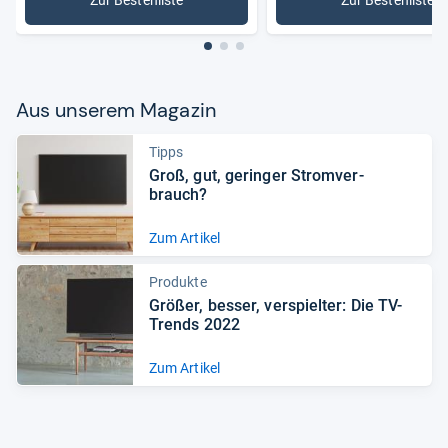
Zur Bestenliste
Zur Bestenliste
: Blu-ray-Player
: 3D-Blu-r
Aus unse­rem Maga­zin
Tipps
Groß, gut, gerin­ger Strom­ver­
brauch?
Zum Artikel
Produkte
Grö­ßer, bes­ser, ver­spiel­ter: Die TV-​
Trends 2022
Zum Artikel