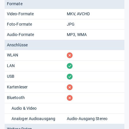
Formate
Video-Formate
MKV
AVCHD
Foto-Formate
JPG
Audio-Formate
MP3
WMA
Anschlüsse
fehlt
WLAN
vorhanden
LAN
vorhanden
USB
fehlt
Kartenleser
fehlt
Bluetooth
Audio & Video
Analoger Audioausgang
Audio-Ausgang Stereo
Weitere Daten