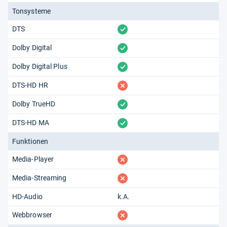
Tonsysteme
vorhanden
DTS
vorhanden
Dolby Digital
vorhanden
Dolby Digital Plus
fehlt
DTS-HD HR
vorhanden
Dolby TrueHD
vorhanden
DTS-HD MA
Funktionen
fehlt
Media-Player
fehlt
Media-Streaming
HD-Audio
k.A.
fehlt
Webbrowser