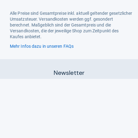
Alle Preise sind Gesamtpreise inkl. aktuell geltender gesetzlicher
Umsatzsteuer. Versandkosten werden ggf. gesondert
berechnet. Maßgeblich sind der Gesamtpreis und die
Versandkosten, die der jeweilige Shop zum Zeitpunkt des
Kaufes anbietet.
Mehr Infos dazu in unseren FAQs
Newsletter
Neutrale Ratgeber – hilfreich für Ihre
Produktwahl
Gut getestete Produkte – passend zur
Jahreszeit
Tipps & Tricks