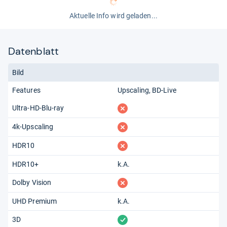
Aktuelle Info wird geladen...
Datenblatt
Bild
Features
Upscaling
BD-Live
fehlt
Ultra-HD-Blu-ray
fehlt
4k-Upscaling
fehlt
HDR10
HDR10+
k.A.
fehlt
Dolby Vision
UHD Premium
k.A.
vorhanden
3D