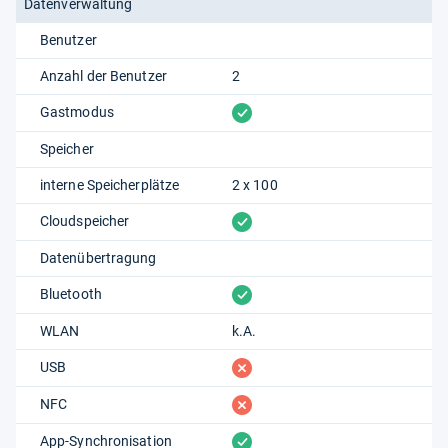
Datenverwaltung
Benutzer
Anzahl der Benutzer
2
vorhanden
Gastmodus
Speicher
interne Speicherplätze
2 x 100
vorhanden
Cloudspeicher
Datenübertragung
vorhanden
Bluetooth
WLAN
k.A.
fehlt
USB
fehlt
NFC
vorhanden
App-Synchronisation