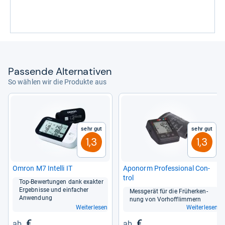
Pas­sende Alter­na­ti­ven
So wählen wir die Produkte aus
Sehr gut
Sehr gut
1,3
1,3
Omron M7 Intelli IT
Apo­norm Pro­fes­sio­nal Con­
trol
Top-​Bewer­tun­gen dank exak­ter
Ergeb­nisse und ein­fa­cher
Mess­ge­rät für die Früh­er­ken­
Anwen­dung
nung von Vor­hoff­lim­mern
Weiterlesen
Weiterlesen
€
€