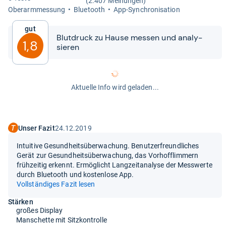
(2.407 Meinungen)
Ober­arm­mes­sung
Blue­tooth
App-​Syn­chro­ni­sa­tion
Gut
Blut­druck zu Hause mes­sen und ana­ly­
1,8
sie­ren
Aktuelle Info wird geladen...
Unser Fazit
24.12.2019
Intuitive Gesundheitsüberwachung. Benutzerfreundliches
Gerät zur Gesundheitsüberwachung, das Vorhofflimmern
frühzeitig erkennt. Ermöglicht Langzeitanalyse der Messwerte
durch Bluetooth und kostenlose App.
Vollständiges Fazit lesen
Stärken
großes Display
Manschette mit Sitzkontrolle