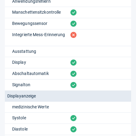
Anwendungsfehlern
vorhanden
Manschettensitzkontrolle
vorhanden
Bewegungssensor
fehlt
Integrierte Mess-Erinnerung
Ausstattung
vorhanden
Display
vorhanden
Abschaltautomatik
vorhanden
Signalton
Displayanzeige
medizinische Werte
vorhanden
Systole
vorhanden
Diastole