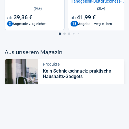
Hand­ge­lenk-​Blut­druck­mess­
ge­rät
(9k+)
(2k+)
39,36 €
41,99 €
3
18
Angebote vergleichen
Angebote vergleichen
Aus unse­rem Maga­zin
Produkte
Kein Schnick­schnack: prak­ti­sche
Haus­halts-​Gad­gets
Zum Artikel
Produkte
Heim­trai­ner: fit und aktiv Zuhause
Zum Artikel