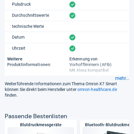
vorhanden
Pulsdruck
vorhanden
Durchschnittswerte
technische Werte
vorhanden
Datum
vorhanden
Uhrzeit
Weitere
Erkennung von
Produktinformationen:
Vorhofflimmern (AFib)
Mit Alexa kompatibel
mehr...
Weiterführende Informationen zum Thema Omron X7 Smart
können Sie direkt beim Hersteller unter
omron-healthcare.de
finden.
Pas­sende Bes­ten­lis­ten
Blutdruckmessgeräte
Bluetooth-Blutdruckmes