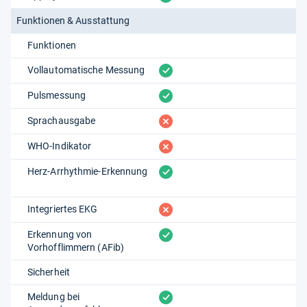
Funktionen & Ausstattung
Funktionen
vorhanden
Vollautomatische Messung
vorhanden
Pulsmessung
fehlt
Sprachausgabe
fehlt
WHO-Indikator
vorhanden
Herz-Arrhythmie-Erkennung
fehlt
Integriertes EKG
vorhanden
Erkennung von
Vorhofflimmern (AFib)
Sicherheit
vorhanden
Meldung bei