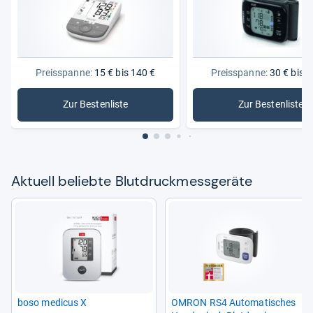
Preisspanne:
15 € bis 140 €
Preisspanne:
30 € bis 1
Zur Bestenliste
Zur Bestenliste
: Blutdruckmessgeräte
: Bluetoo
Aktu­ell beliebte Blut­druck­mess­ge­räte
boso medi­cus X
OMRON RS4 Auto­ma­ti­sches