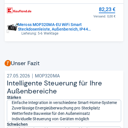
82,23 €
Versand:
0,00 €
Meross MOP320MA-EU WiFi Smart
Steckdosenleiste, Außenbereich, IP44
(Matter)
Lieferung: 5-6 Werktage
Unser Fazit
27.05.2026
MOP320MA
Intel­li­gente Steue­rung für Ihre
Außen­be­rei­che
Stärken
Einfache Integration in verschiedene Smart-Home-Systeme
Zuverlässige Energieüberwachung pro Steckplatz
Wetterfeste Bauweise für den Außeneinsatz
Individuelle Steuerung von Geräten möglich
Schwächen