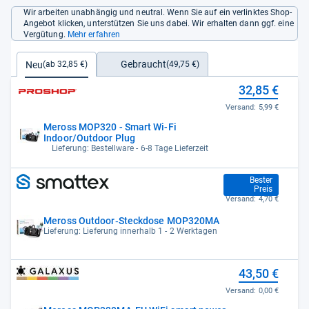
Wir arbeiten unabhängig und neutral. Wenn Sie auf ein verlinktes Shop-
Angebot klicken, unterstützen Sie uns dabei. Wir erhalten dann ggf. eine
Vergütung.
Mehr erfahren
Gebraucht
Neu
(49,75 €)
(ab 32,85 €)
32,85 €
Versand:
5,99 €
Meross MOP320 - Smart Wi-Fi
Indoor/Outdoor Plug
Lieferung: Bestellware - 6-8 Tage Lieferzeit
32,85 €
Bester
Preis
Versand:
4,70 €
Meross Outdoor‐Steckdose MOP320MA
Lieferung: Lieferung innerhalb 1 - 2 Werktagen
43,50 €
Versand:
0,00 €