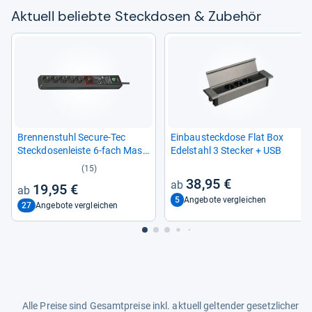
Aktu­ell beliebte Steck­do­sen & Zube­hör
Redaktion von Testberichte.de
Bren­nen­stuhl Secure-​Tec
Ein­bau­steck­dose Flat Box
Steck­do­sen­leiste 6-​fach Mas­
Edel­stahl 3 Ste­cker + USB
ter
(15)
38,95 €
19,95 €
5
Angebote vergleichen
27
Angebote vergleichen
Alle Preise sind Gesamtpreise inkl. aktuell geltender gesetzlicher