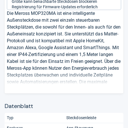
Größe kann benachbarte Steckdosen blockieren
Registrierung für Firmware-Updates erforderlich
Die Meross MOP320MA ist eine intelligente
Außensteckdose mit zwei einzeln steuerbaren
Steckplätzen, die sowohl für den Innen- als auch für den
Außeneinsatz konzipiert ist. Sie unterstützt das Matter-
Protokoll und ist kompatibel mit Apple HomeKit,
Amazon Alexa, Google Assistant und SmartThings. Mit
einer IP44-Zertifizierung und einem 1,5 Meter langen
Kabel ist sie für den Einsatz im Freien geeignet. Über die
Meross-App können Nutzer den Energieverbrauch jedes
Steckplatzes überwachen und individuelle Zeitpläne
sowie Automatisierungen erstellen. Die maximale
Belastbarkeit beträgt 16 A bzw. 3.680 W.
Zwei einzeln steuerbare Steckplätze
Datenblatt
Unterstützung des Matter-Protokolls
IP44-Zertifizierung für den Außeneinsatz
Typ
Steckdosenleiste
Energieverbrauchsmessung pro Steckplatz