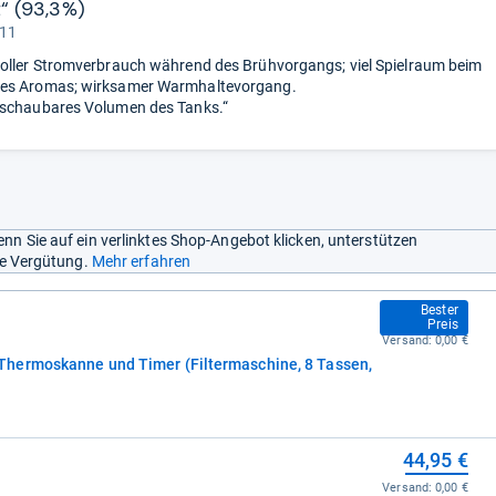
t“ (93,3%)
 11
oller Stromverbrauch während des Brühvorgangs; viel Spielraum beim
es Aromas; wirksamer Warmhaltevorgang.
rschaubares Volumen des Tanks.“
nn Sie auf ein verlinktes Shop-Angebot klicken, unterstützen
ine Vergütung.
Mehr erfahren
44,94 €
Bester
Preis
Versand:
0,00 €
hermoskanne und Timer (Filtermaschine, 8 Tassen,
44,95 €
Versand:
0,00 €