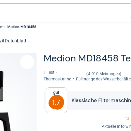
er
Medion MD18458
zit
Datenblatt
Medion MD18458 Te
1 Test
(4.910 Meinungen)
Ther­mo­s­kanne
Füll­menge des Was­ser­be­häl­ter
Gut
Klas­si­sche Fil­ter­ma­sch
1,7
Aktuelle Info wi