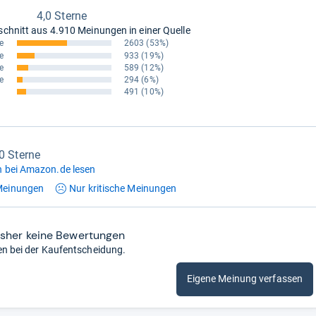
4,0 Sterne
schnitt aus
4.910 Meinungen in einer Quelle
e
2603
(53%)
e
933
(19%)
e
589
(12%)
e
294
(6%)
491
(10%)
,0 Sterne
 bei Amazon.de lesen
einungen
Nur kritische
Meinungen
isher keine Bewertungen
en bei der Kaufentscheidung.
Eigene Meinung verfassen