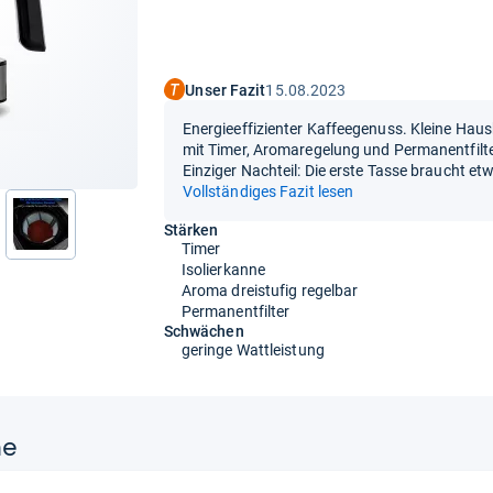
Unser Fazit
15.08.2023
Energieeffizienter Kaffeegenuss. Kleine Hau
mit Timer, Aromaregelung und Permanentfilter 
Einziger Nachteil: Die erste Tasse braucht et
Vollständiges Fazit lesen
Stärken
nächste
Timer
Isolierkanne
Aroma dreistufig regelbar
Permanentfilter
Schwächen
geringe Wattleistung
ne