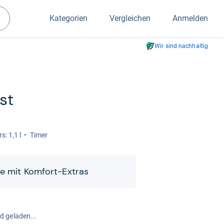
Kategorien
Vergleichen
Anmelden
Suchen
Wir sind nachhaltig
st
s: 1,1 l
Timer
ine mit Kom­fort-​​Extras
rd geladen...