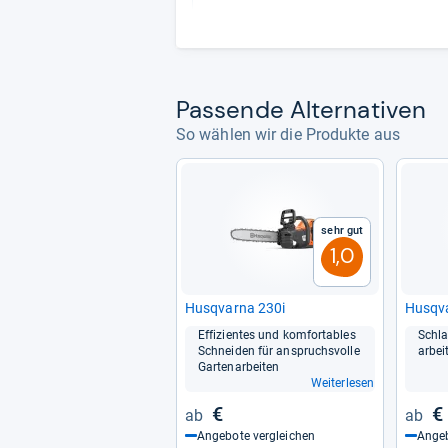
Pas­sende Alter­na­ti­ven
So wählen wir die Produkte aus
Sehr gut
1,0
Hus­qvarna 230i
Hus­qv
Effi­zi­en­tes und kom­for­ta­bles
Schla
Schnei­den für anspruchs­volle
ar­be
Gar­ten­ar­bei­ten
Weiterlesen
€
€
Angebote vergleichen
Angeb