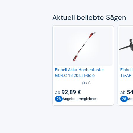
Aktu­ell beliebte Sägen
Ein­hell Akku-​Hoch­en­tas­ter
Ein­hel
GC-​LC 18 20 Li T-​Solo
TE-​AP 
(1k+)
92,89 €
54
28
28
Angebote vergleichen
An