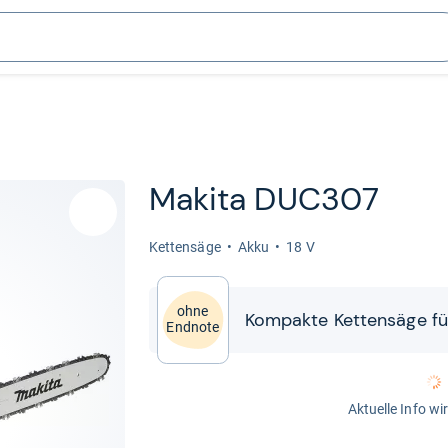
Makita DUC307
Ket­ten­säge
Akku
18 V
ohne
Kom­pakte Ket­ten­säge für
Endnote
Aktuelle Info wi