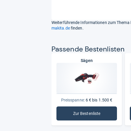
Weiterführende Informationen zum Thema M
makita.de
finden.
Pas­sende Bes­ten­lis­ten
Sägen
Preisspanne:
6 € bis 1.500 €
Zur Bestenliste
: Sägen