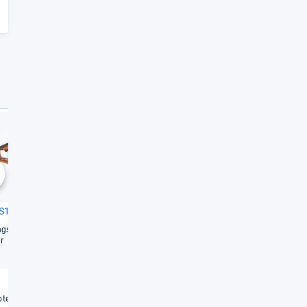
Sehr gut
Gut
1,5
1,8
chste
S18B30
Bosch GKE 18V-​40 Pro­fes­sio­
nal
ngs­stark und kom­for­ta­bel
r
Akku­säge für leich­tere Arbei­ten
Weiterlesen
Weiterlesen
€
te vergleichen
Angebote vergleichen