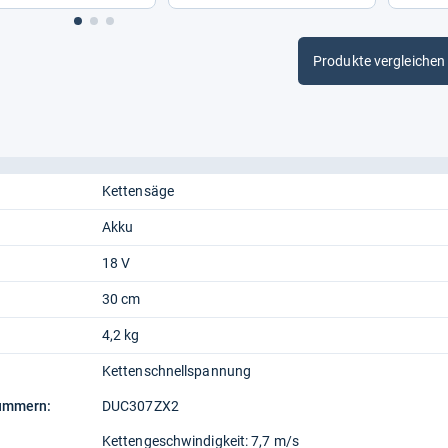
Produkte vergleichen
Kettensäge
Akku
18 V
30 cm
4,2 kg
Kettenschnellspannung
nummern:
DUC307ZX2
Kettengeschwindigkeit: 7,7 m/s