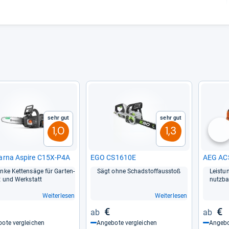
Sehr gut
Sehr gut
1,0
1,3
nä
arna Aspire C15X-​P4A
EGO CS1610E
AEG AC
nke Ket­ten­säge für Gar­ten­
Sägt ohne Schad­stof­faus­stoß
Leis­tu
it und Werk­statt
nutz­ba
Weiterlesen
Weiterlesen
€
€
ote vergleichen
Angebote vergleichen
Angebo