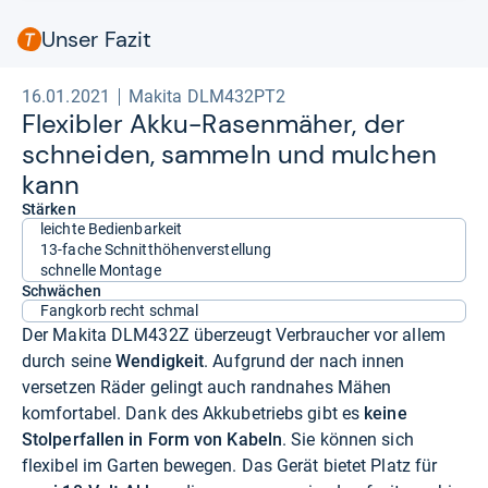
Unser Fazit
16.01.2021
Makita DLM432PT2
Fle­xibler Akku-​Rasen­mä­her, der
schnei­den, sam­meln und mul­chen
kann
Stärken
leichte Bedienbarkeit
13-fache Schnitthöhenverstellung
schnelle Montage
Schwächen
Fangkorb recht schmal
Der Makita DLM432Z überzeugt Verbraucher vor allem
durch seine
Wendigkeit
. Aufgrund der nach innen
versetzen Räder gelingt auch randnahes Mähen
komfortabel. Dank des Akkubetriebs gibt es
keine
Stolperfallen in Form von Kabeln
. Sie können sich
flexibel im Garten bewegen. Das Gerät bietet Platz für