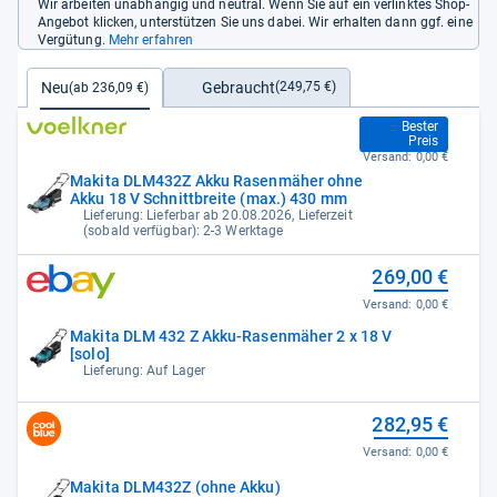
Wir arbeiten unabhängig und neutral. Wenn Sie auf ein verlinktes Shop-
Angebot klicken, unterstützen Sie uns dabei. Wir erhalten dann ggf. eine
Vergütung.
Mehr erfahren
Gebraucht
Neu
(249,75 €)
(ab 236,09 €)
236,09 €
Bester
Preis
Versand:
0,00 €
Makita DLM432Z Akku Rasenmäher ohne
Akku 18 V Schnittbreite (max.) 430 mm
Lieferung: Lieferbar ab 20.08.2026, Lieferzeit
(sobald verfügbar): 2-3 Werktage
269,00 €
Versand:
0,00 €
Makita DLM 432 Z Akku-Rasenmäher 2 x 18 V
[solo]
Lieferung: Auf Lager
282,95 €
Versand:
0,00 €
Makita DLM432Z (ohne Akku)