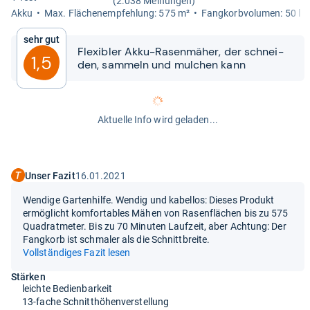
(2.038 Meinungen)
Akku
Max. Flä­chen­emp­feh­lung: 575 m²
Fang­korb­vo­lu­men: 50 l
Sehr gut
Fle­xibler Akku-​​Rasen­mä­her, der schnei­
1,5
den, sam­meln und mul­chen kann
Aktuelle Info wird geladen...
Unser Fazit
16.01.2021
Wendige Gartenhilfe. Wendig und kabellos: Dieses Produkt
ermöglicht komfortables Mähen von Rasenflächen bis zu 575
Quadratmeter. Bis zu 70 Minuten Laufzeit, aber Achtung: Der
Fangkorb ist schmaler als die Schnittbreite.
Vollständiges Fazit lesen
Stärken
leichte Bedienbarkeit
13-fache Schnitthöhenverstellung