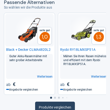
Pas­sende Alter­na­ti­ven
So wählen wir die Produkte aus
Sehr gut
Sehr gut
1,0
1,3
Black + Decker CLMA4820L2
Ryobi RY18LMXSP51A
Guter Akku-​Rasen­mä­her mit
Mähen Sie Ihren Rasen mühe­los
sehr großer Arbeits­breite
und effi­zi­ent mit dem Ryobi
RY18LMXSP51A.
Weiterlesen
Weiterlesen
€
€
Angebote vergleichen
Angebote vergleichen
Produkte vergleichen