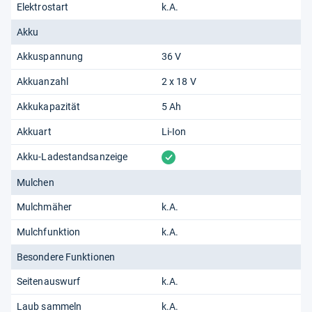
Elektrostart
k.A.
Akku
Akkuspannung
36 V
Akkuanzahl
2 x 18 V
Akkukapazität
5 Ah
Akkuart
Li-Ion
vorhanden
Akku-Ladestandsanzeige
Mulchen
Mulchmäher
k.A.
Mulchfunktion
k.A.
Besondere Funktionen
Seitenauswurf
k.A.
Laub sammeln
k.A.