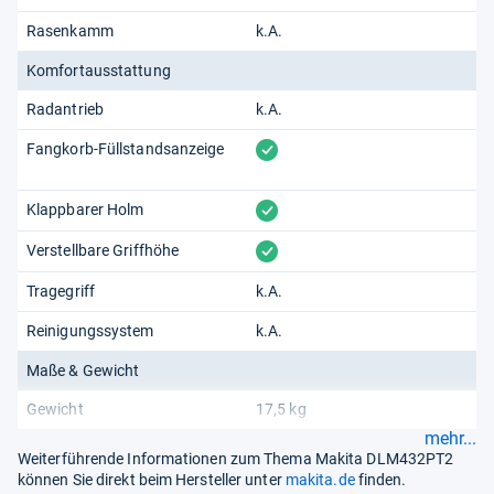
Rasenkamm
k.A.
Komfortausstattung
Radantrieb
k.A.
vorhanden
Fangkorb-Füllstandsanzeige
vorhanden
Klappbarer Holm
vorhanden
Verstellbare Griffhöhe
Tragegriff
k.A.
Reinigungssystem
k.A.
Maße & Gewicht
Gewicht
17,5 kg
mehr...
Weiterführende Informationen zum Thema Makita DLM432PT2
können Sie direkt beim Hersteller unter
makita.de
finden.