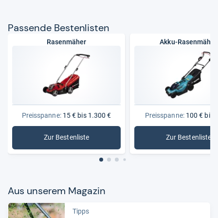
Pas­sende Bes­ten­lis­ten
Rasenmäher
Akku-Rasenmäher
Preisspanne:
15 € bis 1.300 €
Preisspanne:
100 € bis 
Zur Bestenliste
Zur Bestenliste
: Rasenmäher
: Akku-R
Aus unse­rem Maga­zin
Tipps