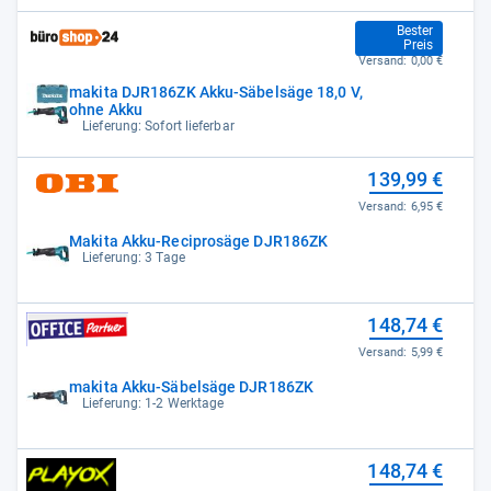
136,85 €
Bester
Preis
Versand:
0,00 €
makita DJR186ZK Akku-Säbelsäge 18,0 V,
ohne Akku
Lieferung: Sofort lieferbar
139,99 €
Versand:
6,95 €
Makita Akku-Reciprosäge DJR186ZK
Lieferung: 3 Tage
148,74 €
Versand:
5,99 €
makita Akku-Säbelsäge DJR186ZK
Lieferung: 1-2 Werktage
148,74 €