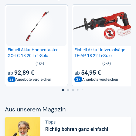
Ein­hell Akku-​Hoch­en­tas­ter
Ein­hell Akku-​Uni­ver­sal­säge
GC-​LC 18 20 Li T-​Solo
TE-​AP 18 22 Li-​Solo
(1k+)
(6k+)
92,89 €
54,95 €
28
27
Angebote vergleichen
Angebote vergleichen
Aus unse­rem Maga­zin
Tipps
Rich­tig boh­ren ganz ein­fach!