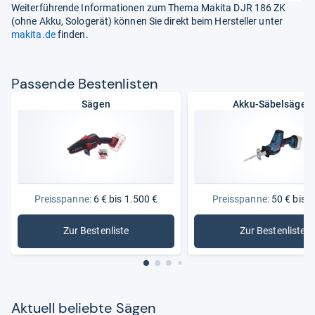
Weiterführende Informationen zum Thema Makita DJR 186 ZK
(ohne Akku, Sologerät) können Sie direkt beim Hersteller unter
makita.de
finden.
Pas­sende Bes­ten­lis­ten
Sägen
Akku-Säbelsägen
Preisspanne:
6 € bis 1.500 €
Preisspanne:
50 € bis 4
Zur Bestenliste
Zur Bestenliste
: Sägen
: Akku-Sä
Aktu­ell beliebte Sägen