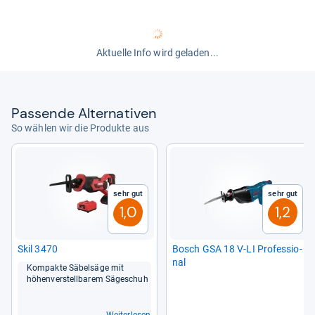
Aktuelle Info wird geladen...
Pas­sende Alter­na­ti­ven
So wählen wir die Produkte aus
Sehr gut
Sehr gut
1,0
1,2
Skil 3470
Bosch GSA 18 V-​LI Pro­fes­sio­
nal
Kom­pakte Säbel­säge mit
höhen­ver­stell­ba­rem Säge­schuh
Weiterlesen