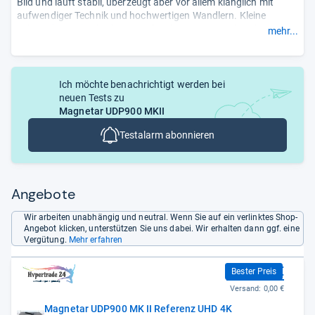
Bild und läuft stabil, überzeugt aber vor allem klanglich mit
aufwendiger Technik und hochwertigen Wandlern. Kleine
Schwäche ist das hörbare Laufwerk. Für reines Filmsehen teuer,
mehr...
als Kombigerät für Audio und Video jedoch eine starke Wahl.
- Zusammengefasst durch unsere Redaktion.
Ich möchte benachrichtigt werden bei
neuen Tests zu
Magnetar UDP900 MKII
Testalarm abonnieren
Angebote
Wir arbeiten unabhängig und neutral. Wenn Sie auf ein verlinktes Shop-
Angebot klicken, unterstützen Sie uns dabei. Wir erhalten dann ggf. eine
Vergütung.
Mehr erfahren
3.595,00 €
Bester Preis
Versand:
0,00 €
Magnetar UDP900 MK II Referenz UHD 4K