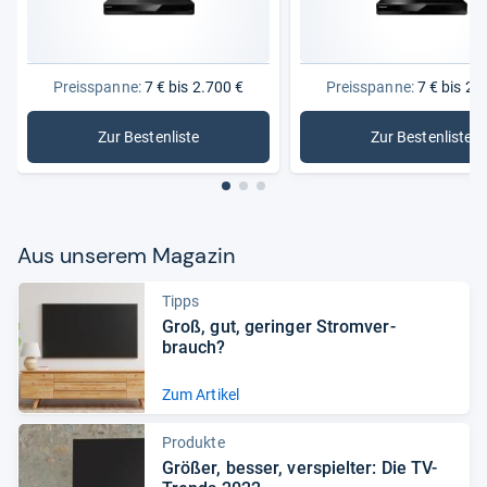
Preisspanne:
7 € bis 2.700 €
Preisspanne:
7 € bis 2.
Zur Bestenliste
Zur Bestenliste
: Blu-ray-Player
: UHD-Blu
Aus unse­rem Maga­zin
Tipps
Groß, gut, gerin­ger Strom­ver­
brauch?
Zum Artikel
Produkte
Grö­ßer, bes­ser, ver­spiel­ter: Die TV-​