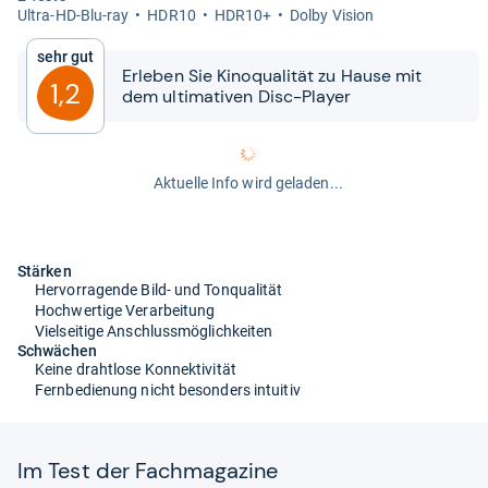
Ultra-​HD-​Blu-​ray
HDR10
HDR10+
Dolby Vision
Sehr gut
Erle­ben Sie Kino­qua­li­tät zu Hause mit
1,2
dem ulti­ma­ti­ven Disc-​​Player
Aktuelle Info wird geladen...
Stärken
Hervorragende Bild- und Tonqualität
Hochwertige Verarbeitung
Vielseitige Anschlussmöglichkeiten
Schwächen
Keine drahtlose Konnektivität
Fernbedienung nicht besonders intuitiv
Im Test der Fach­ma­ga­zine