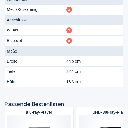
fehlt
Media-Streaming
Anschlüsse
fehlt
WLAN
fehlt
Bluetooth
Maße
Breite
44,5 cm
Tiefe
32,1 cm
Höhe
13,3 cm
Pas­sende Bes­ten­lis­ten
Blu-ray-Player
UHD-Blu-ray-Playe