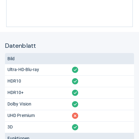
Datenblatt
Bild
vorhanden
Ultra-HD-Blu-ray
vorhanden
HDR10
vorhanden
HDR10+
vorhanden
Dolby Vision
fehlt
UHD Premium
vorhanden
3D
Funktionen