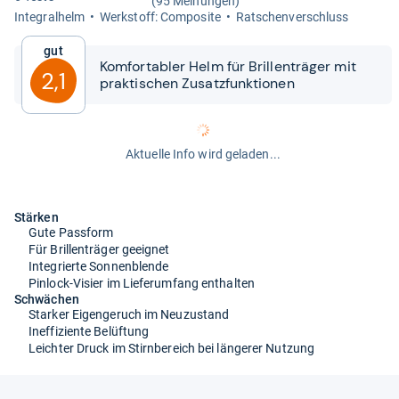
(95 Meinungen)
Inte­gral­helm
Werk­stoff: Com­po­site
Rat­schen­ver­schluss
Gut
Kom­for­ta­bler Helm für Bril­len­trä­ger mit
2,1
prak­ti­schen Zusatz­funk­tio­nen
Aktuelle Info wird geladen...
Stärken
Gute Passform
Für Brillenträger geeignet
Integrierte Sonnenblende
Pinlock-Visier im Lieferumfang enthalten
Schwächen
Starker Eigengeruch im Neuzustand
Ineffiziente Belüftung
Leichter Druck im Stirnbereich bei längerer Nutzung