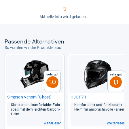
Aktuelle Info wird geladen...
Pas­sende Alter­na­ti­ven
So wählen wir die Produkte aus
Sehr gut
Sehr gut
1,0
1,1
Simp­son Venom (Ghost)
HJC F71
Siche­rer und kom­for­ta­bler Fahr­
Kom­for­ta­bler und funk­tio­na­ler
spaß mit dem leich­ten Car­bon-​
Helm für anspruchs­volle Fah­rer
Helm
Weiterlesen
Weiterlesen