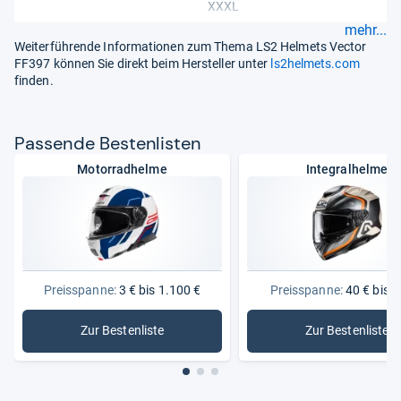
XXXL
mehr...
Weiterführende Informationen zum Thema LS2 Helmets Vector
FF397 können Sie direkt beim Hersteller unter
ls2helmets.com
finden.
Pas­sende Bes­ten­lis­ten
Motorradhelme
Integralhelme
Preisspanne:
3 € bis 1.100 €
Preisspanne:
40 € bis 5
Zur Bestenliste
Zur Bestenliste
: Motorradhelme
: Integral