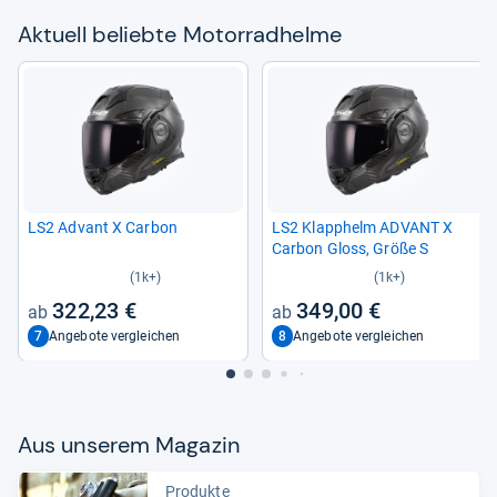
Aktu­ell beliebte Motor­rad­helme
LS2 Advant X Car­bon
LS2 Klapp­helm ADVANT X
Car­bon Gloss, Größe S
(1k+)
(1k+)
322,23 €
349,00 €
7
8
Angebote vergleichen
Angebote vergleichen
Aus unse­rem Maga­zin
Produkte