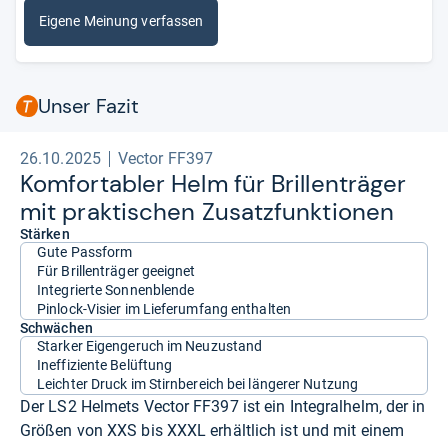
Eigene Meinung verfassen
Unser Fazit
26.10.2025
Vector FF397
Kom­for­ta­bler Helm für Bril­len­trä­ger
mit prak­ti­schen Zusatz­funk­tio­nen
Stärken
Gute Passform
Für Brillenträger geeignet
Integrierte Sonnenblende
Pinlock-Visier im Lieferumfang enthalten
Schwächen
Starker Eigengeruch im Neuzustand
Ineffiziente Belüftung
Leichter Druck im Stirnbereich bei längerer Nutzung
Der LS2 Helmets Vector FF397 ist ein Integralhelm, der in
Größen von XXS bis XXXL erhältlich ist und mit einem