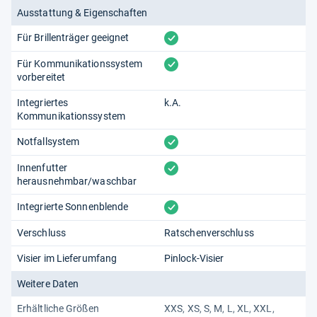
Ausstattung & Eigenschaften
vorhanden
Für Brillenträger geeignet
vorhanden
Für Kommunikationssystem
vorbereitet
Integriertes
k.A.
Kommunikationssystem
vorhanden
Notfallsystem
vorhanden
Innenfutter
herausnehmbar/waschbar
vorhanden
Integrierte Sonnenblende
Verschluss
Ratschenverschluss
Visier im Lieferumfang
Pinlock-Visier
Weitere Daten
Erhältliche Größen
XXS
XS
S
M
L
XL
XXL