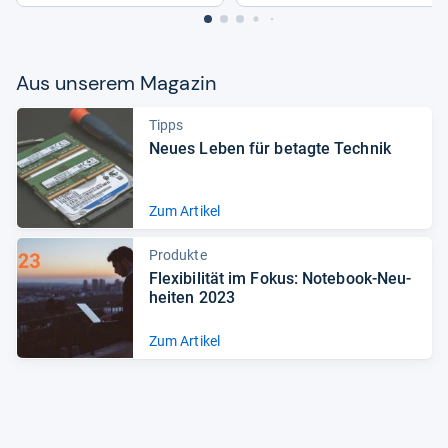
Aus unse­rem Maga­zin
Tipps
Neues Leben für betagte Tech­nik
Zum Artikel
Produkte
Fle­xi­bi­li­tät im Fokus: Note­book-​Neu­
hei­ten 2023
Zum Artikel