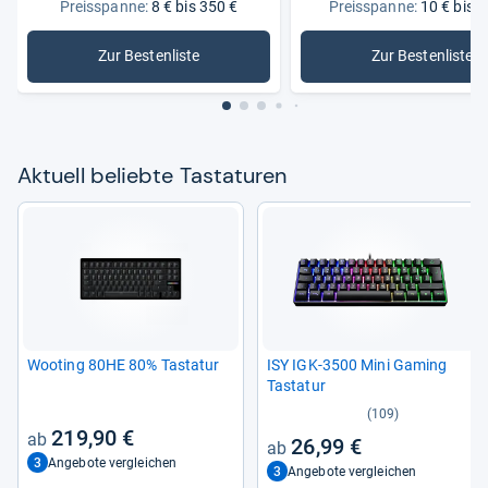
Preisspanne:
8 € bis 350 €
Preisspanne:
10 € bis 2
Zur Bestenliste
Zur Bestenliste
: Tastaturen
: Logitec
Aktu­ell beliebte Tasta­tu­ren
Woo­ting 80HE 80% Tasta­tur
ISY IGK-​3500 Mini Gaming
Tasta­tur
(109)
219,90 €
26,99 €
3
Angebote vergleichen
3
Angebote vergleichen