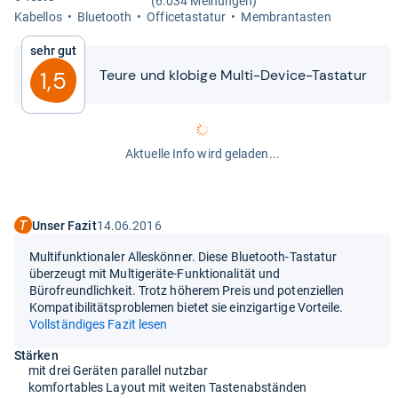
(6.034 Meinungen)
Kabel­los
Blue­tooth
Offi­ce­ta­sta­tur
Mem­bran­tas­ten
Sehr gut
Teure und klo­bige Multi-​​Device-​​Tasta­tur
1,5
Aktuelle Info wird geladen...
Unser Fazit
14.06.2016
Multifunktionaler Alleskönner. Diese Bluetooth-Tastatur
überzeugt mit Multigeräte-Funktionalität und
Bürofreundlichkeit. Trotz höherem Preis und potenziellen
Kompatibilitätsproblemen bietet sie einzigartige Vorteile.
Vollständiges Fazit lesen
Stärken
mit drei Geräten parallel nutzbar
komfortables Layout mit weiten Tastenabständen