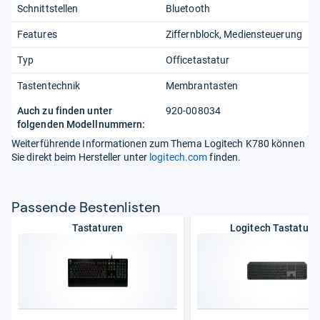
Schnittstellen
Bluetooth
Features
Ziffernblock
Mediensteuerung
Typ
Officetastatur
Tastentechnik
Membrantasten
Auch zu finden unter
920-008034
folgenden Modellnummern:
Weiterführende Informationen zum Thema Logitech K780 können
Sie direkt beim Hersteller unter
logitech.com
finden.
Pas­sende Bes­ten­lis­ten
Tastaturen
Logitech Tastature