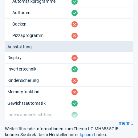
vorhanden
Automatikprogramme
vorhanden
Auftauen
fehlt
Backen
fehlt
Pizzaprogramm
Ausstattung
fehlt
Display
vorhanden
Invertertechnik
fehlt
Kindersicherung
fehlt
Memoryfunktion
vorhanden
Gewichtsautomatik
vorhanden
Innenraumbeleuchtung
mehr...
Weiterführende Informationen zum Thema LG MH6535GIB
können Sie direkt beim Hersteller unter
lg.com
finden.