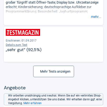
großer Türgriff statt Öffner-Taste; Display bzw. Uhrzeitanzeige
erlischt; Kindersicherung; deutschsprachige Aufkleber zur
Programmerklärung; Besonderheit: Joghurtprogramm;
vormontierter, thermischer Abstandshalter.
mehr...
Nachteile: verschachtelte Programmwahl schwer verständlich;
blasse, trockene Grillergebnisse; Türgeräusch sehr
laut.
- Zusammengefasst durch unsere Redaktion.
Erschienen: 01.09.2017
Details zum Test
„sehr gut“ (92,5%)
Mehr Tests anzeigen
Angebote
Wir arbeiten unabhängig und neutral. Wenn Sie auf ein verlinktes Shop-
Angebot klicken, unterstützen Sie uns dabei. Wir erhalten dann ggf. eine
Vergütung.
Mehr erfahren