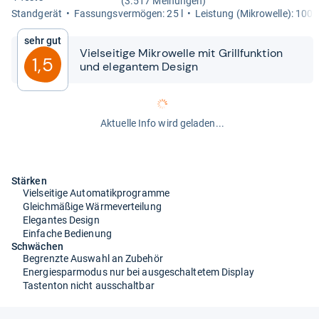
(3.517 Meinungen)
Stand­ge­rät
Fas­sungs­ver­mö­gen: 25 l
Leis­tung (Mikro­welle): 100
Sehr gut
Viel­sei­tige Mikro­welle mit Grill­funk­tion
1,5
und ele­gan­tem Design
Aktuelle Info wird geladen...
Stärken
Vielseitige Automatikprogramme
Gleichmäßige Wärmeverteilung
Elegantes Design
Einfache Bedienung
Schwächen
Begrenzte Auswahl an Zubehör
Energiesparmodus nur bei ausgeschaltetem Display
Tastenton nicht ausschaltbar