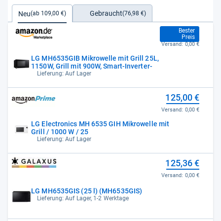
Gebraucht
Neu
(76,98 €)
(ab 109,00 €)
109,00 €
Bester
Preis
Versand:
0,00 €
LG MH6535GIB Mikrowelle mit Grill 25L,
1150W, Grill mit 900W, Smart-Inverter-
Lieferung: Auf Lager
125,00 €
Versand:
0,00 €
LG Electronics MH 6535 GIH Mikrowelle mit
Grill / 1000 W / 25
Lieferung: Auf Lager
125,36 €
Versand:
0,00 €
LG MH6535GIS (25 l) (MH6535GIS)
Lieferung: Auf Lager, 1-2 Werktage