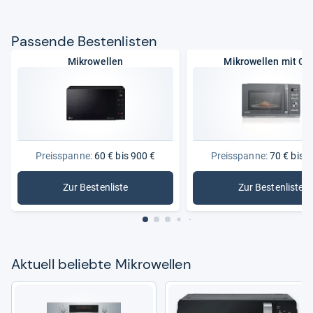
Pas­sende Bes­ten­lis­ten
Mikrowellen
Mikrowellen mit Gri
Preisspanne:
60 € bis 900 €
Preisspanne:
70 € bis 3
Zur Bestenliste
Zur Bestenliste
: Mikrowellen
: Mikrowel
Aktu­ell beliebte Mikro­wel­len