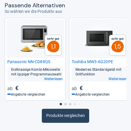
Pas­sende Alter­na­ti­ven
So wählen wir die Produkte aus
Sehr gut
Sehr gut
1,1
1,5
Pana­so­nic NN-​CD88QS
Tos­hiba MW3-​AG20PE
Erst­klas­sige Kombi-​Mikro­welle
Moder­nes Stan­dard­ge­rät mit
mit üppi­ger Pro­gram­m­aus­wahl
Grill­funk­tion
Weiterlesen
Weiterlesen
€
€
Angebote vergleichen
Angebote vergleichen
Produkte vergleichen