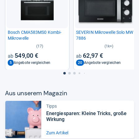
Bosch CMA583MS0 Kombi-​
SEVE­RIN Mikro­welle Solo MW
Mikro­welle
7886
(17)
(1k+)
549,00 €
62,97 €
5
20
Angebote vergleichen
Angebote vergleichen
Aus unse­rem Maga­zin
Tipps
Ener­gie­spa­ren: Kleine Tricks, große
Wir­kung
Zum Artikel