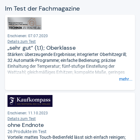
Im Test der Fach­ma­ga­zine
Erschienen: 07.07.2020
Details zum Test
„sehr gut“ (1,1); Oberklasse
Stärken: überzeugende Ergebnisse; integrierter Oberhitzegrill;
32 Automatik-Programme; einfache Bedienung; präzise
Einhaltung der Temperatur; fünf-stufige Einstellung der
Wattzahl; gleichmäßiges Erhitzen; kompakte Maße, geringes
Gewicht; einfache Reinigung; gut beleuchtet.
mehr...
Schwächen: Auswahl der Automatik-Programme nicht ideal;
verwirrende Beschreibung der Rezepte.
- Zusammengefasst
durch unsere Redaktion.
Erschienen: 11.10.2023
Details zum Test
ohne Endnote
26 Produkte im Test
Vorteile: mattes Touch-Bedienfeld lässt sich einfach reinigen;