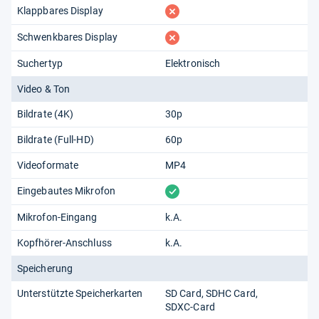
fehlt
Klappbares Display
fehlt
Schwenkbares Display
Suchertyp
Elektronisch
Video & Ton
Bildrate (4K)
30p
Bildrate (Full-HD)
60p
Videoformate
MP4
vorhanden
Eingebautes Mikrofon
Mikrofon-Eingang
k.A.
Kopfhörer-Anschluss
k.A.
Speicherung
Unterstützte Speicherkarten
SD Card
SDHC Card
SDXC-Card