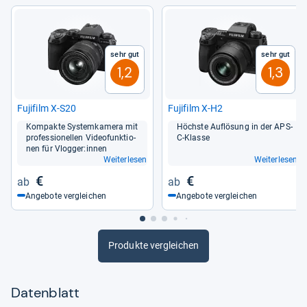
Sehr gut
Sehr gut
1,2
1,3
Fuji­film X-​S20
Fuji­film X-​H2
Kom­pakte Sys­tem­ka­mera mit
Höchste Auf­lö­sung in der APS-​
pro­fes­sio­nel­len Video­funk­tio­
C-​Klasse
nen für Vlog­ger:innen
Weiterlesen
Weiterlesen
€
€
Angebote vergleichen
Angebote vergleichen
Produkte vergleichen
Datenblatt