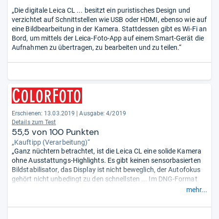
„Die digitale Leica CL ... besitzt ein puristisches Design und
verzichtet auf Schnittstellen wie USB oder HDMI, ebenso wie auf
eine Bildbearbeitung in der Kamera. Stattdessen gibt es Wi-Fi an
Bord, um mittels der Leica-Foto-App auf einem Smart-Gerät die
Aufnahmen zu übertragen, zu bearbeiten und zu teilen.“
Erschienen: 13.03.2019
|
Ausgabe: 4/2019
Details zum Test
55,5 von 100 Punkten
„Kauftipp (Verarbeitung)“
„Ganz nüchtern betrachtet, ist die Leica CL eine solide Kamera
ohne Ausstattungs-Highlights. Es gibt keinen sensorbasierten
Bildstabilisator, das Display ist nicht beweglich, der Autofokus
gehört nicht unbedingt zu den schnellsten ... Im DNG-Format
überzeugt die Bildqualität bis einschließlich ISO 3200. ... das
mehr...
Gehäuse ist erstklassig verarbeitet, und auch der elektronische
Sucher kann sich sehen lassen. ...“