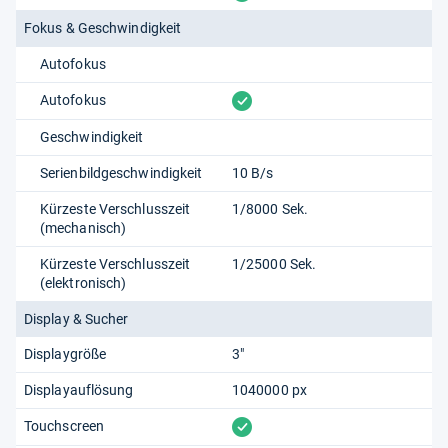
Fokus & Geschwindigkeit
Autofokus
vorhanden
Autofokus
Geschwindigkeit
Serienbildgeschwindigkeit
10 B/s
Kürzeste Verschlusszeit
1/8000 Sek.
(mechanisch)
Kürzeste Verschlusszeit
1/25000 Sek.
(elektronisch)
Display & Sucher
Displaygröße
3"
Displayauflösung
1040000 px
vorhanden
Touchscreen