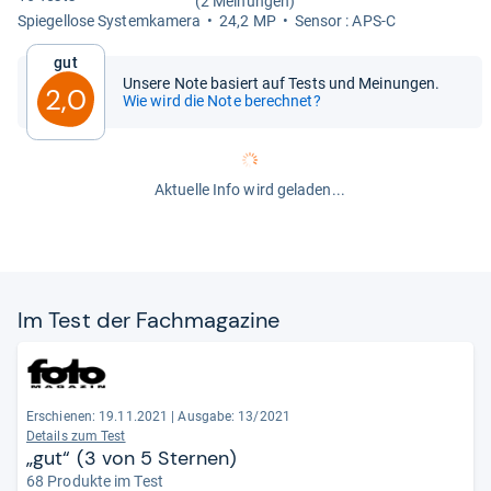
(2 Meinungen)
Spie­gel­lose Sys­tem­ka­mera
24,2 MP
Sen­sor : APS-C
Gut
Unsere Note basiert auf Tests und Meinungen.
2,0
Wie wird die Note berechnet?
Aktuelle Info wird geladen...
Im Test der Fach­ma­ga­zine
Erschienen: 19.11.2021
|
Ausgabe: 13/2021
Details zum Test
„gut“ (3 von 5 Sternen)
68 Produkte im Test