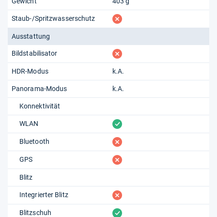
Gewicht
403 g
fehlt
Staub-/Spritzwasserschutz
Ausstattung
fehlt
Bildstabilisator
HDR-Modus
k.A.
Panorama-Modus
k.A.
Konnektivität
vorhanden
WLAN
fehlt
Bluetooth
fehlt
GPS
Blitz
fehlt
Integrierter Blitz
vorhanden
Blitzschuh