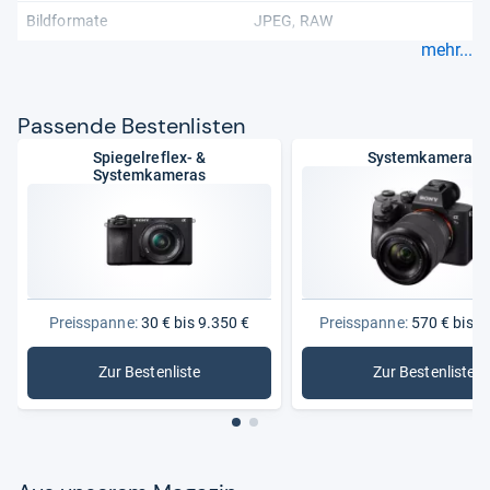
Bildformate
JPEG
RAW
mehr...
Pas­sende Bes­ten­lis­ten
Spiegelreflex- &
Systemkameras
Systemkameras
Preisspanne:
30 € bis 9.350 €
Preisspanne:
570 € bis 5
Zur Bestenliste
Zur Bestenliste
: Spiegelreflex- & Systemkameras
: System