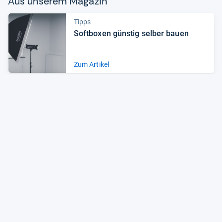
Aus unse­rem Maga­zin
Tipps
Soft­bo­xen güns­tig sel­ber bauen
Zum Artikel
Tipps
So zau­bern Sie atem­be­rau­bende
Hoch­zeits­fo­tos
Zum Artikel
Alle Preise sind Gesamtpreise inkl. aktuell geltender gesetzlicher
Umsatzsteuer. Versandkosten werden ggf. gesondert
berechnet. Maßgeblich sind der Gesamtpreis und die
Versandkosten, die der jeweilige Shop zum Zeitpunkt des