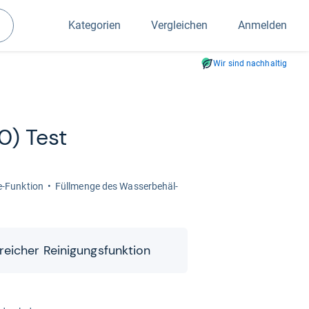
Kategorien
Vergleichen
Anmelden
Suchen
Wir sind nachhaltig
0) Test
​Funk­tion
Füll­menge des Was­ser­be­häl­
ei­cher Rei­ni­gungs­funk­tion