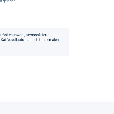
rd geladen...
etränkeauswahl, personalisierte
er Kaffeevollautomat bietet maximalen