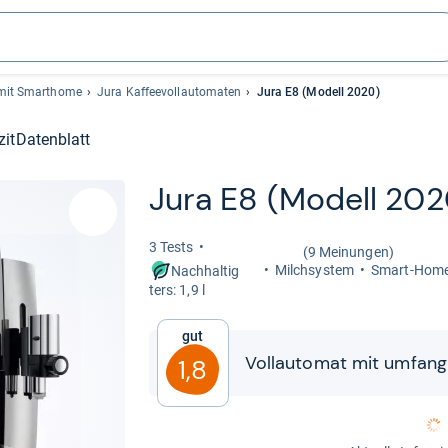
 mit Smarthome
Jura Kaffeevollautomaten
Jura E8 (Modell 2020)
zit
Datenblatt
Jura E8 (Modell 202
3 Tests
(9 Meinungen)
Milch­sys­tem
Smart-​Home-
Nachhaltig
ters: 1,9 l
Gut
Voll­au­to­mat mit umfang­r
1,8