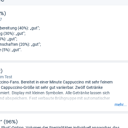
6%)
 7
ereitung (40%): „gut“;
 (30%): „gut“;
5%): „gut“;
schaften (20%): „gut“;
 (5%): „gut“.
2)
im Test
cino-Fans. Bereitet in einer Minute Cappuccino mit sehr feinem
Cappuccino-Größe ist sehr gut variierbar. Zwölf Getränke
iert. Display mit kleinen Symbolen. Alle Getränke lassen sich
nd abspeichern. Fest verbaute Brühgruppe mit automatischer
Der Milchschlauch soll aus hygienischen Gründen alle drei Monate
mehr...
erden; Stück 4,50 Euro. Kein Standby-Energieverbrauch.
ie Sommeliers: Cappuccino ist gut voreingestellt. Espresso schmeckt
t“ (96%)
r mit besserer Crema, wenn die Temperatur auf ‚normal‘ steht, der
a Shot‘-Option, Volumen der Spezialitäten individuell anpassbar, das