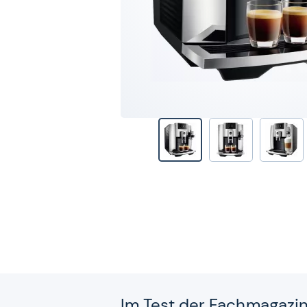
Im Test der Fach­ma­ga­zi