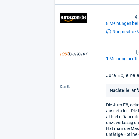
4
8 Meinungen bei
Nur positive
M
1,
1 Meinung bei Te
Jura E8, eine 
1,0
von
Kai S.
Nachteile:
anf
5
Stern
Die Jura E8, gek
ausgefallen. Die
aktuelle Dauer de
unzuverlässig un
Hat man die Mas
untätige Hotline