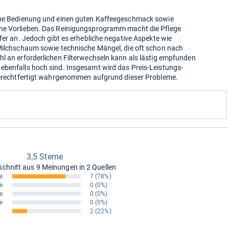
ache Bedienung und einen guten Kaffeegeschmack sowie
ene Vorlieben. Das Reinigungsprogramm macht die Pflege
fer an. Jedoch gibt es erhebliche negative Aspekte wie
 Milchschaum sowie technische Mängel, die oft schon nach
l an erforderlichen Filterwechseln kann als lästig empfunden
ebenfalls hoch sind. Insgesamt wird das Preis-Leistungs-
 gerechtfertigt wahrgenommen aufgrund dieser Probleme.
3,5 Sterne
schnitt aus
9 Meinungen in 2 Quellen
e
7
(78%)
e
0
(0%)
e
0
(0%)
e
0
(0%)
2
(22%)