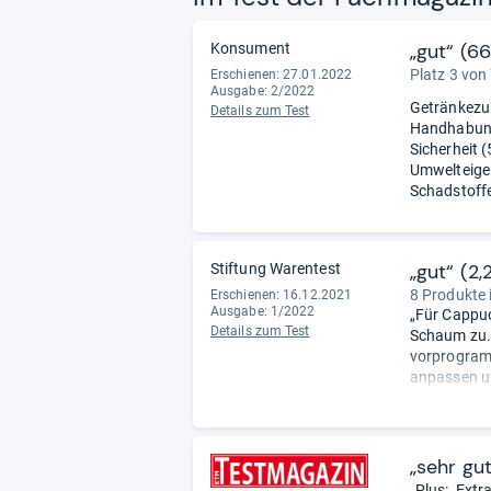
„gut“ (6
Konsument
Platz 3 von
Erschienen: 27.01.2022
Ausgabe: 2/2022
Getränkezub
Details zum Test
Handhabung
Sicherheit (
Umwelteigen
Schadstoffe
„gut“ (2,
Stiftung Warentest
8 Produkte 
Erschienen: 16.12.2021
Ausgabe: 1/2022
„Für Cappuc
Details zum Test
Schaum zu. 
vorprogramm
anpassen u
Reinigung. 
getauscht w
Das sagen d
„sehr gu
vollmundige
„Plus: ‚Extr