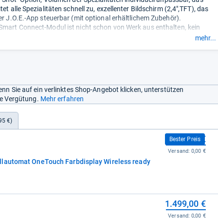
f Stufe 2 und das Volumen auf 25 Milliliter.“
tet alle Spezialitäten schnell zu, exzellenter Bildschirm (2,4",TFT), das
per J.O.E.-App steuerbar (mit optional erhältlichem Zubehör).
Smart Connect-Modul ist nicht schon von Werk aus enthalten, kein
 von Spezialitäten mit Milchschaum.“
mehr...
nn Sie auf ein verlinktes Shop-Angebot klicken, unterstützen
ine Vergütung.
Mehr erfahren
95 €)
1.027,00 €
Bester Preis
Versand:
0,00 €
llautomat OneTouch Farbdisplay Wireless ready
1.499,00 €
Versand:
0,00 €