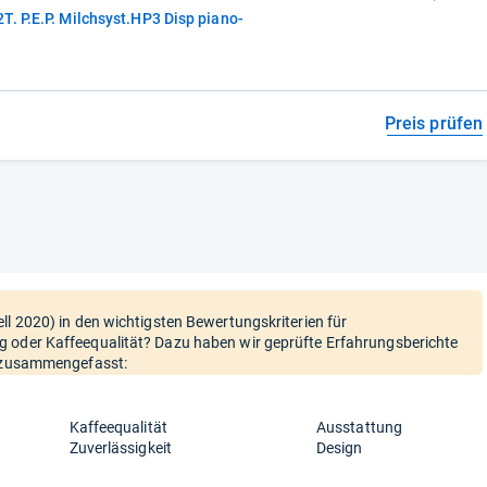
. P.E.P. Milchsyst.HP3 Disp piano-
Preis prüfen
ll 2020) in den wichtigsten Bewertungskriterien für
g oder Kaffeequalität? Dazu haben wir geprüfte Erfahrungsberichte
e zusammengefasst:
Kaffeequalität
Ausstattung
Zuverlässigkeit
Design