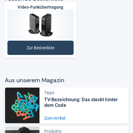
Video-Funkübertragung
Zur Bestenliste
: Video-Funkübertragung
Aus unse­rem Maga­zin
Tipps
TV-​Bezeich­nung: Das steckt hin­ter
dem Code
Zum Artikel
Produkte