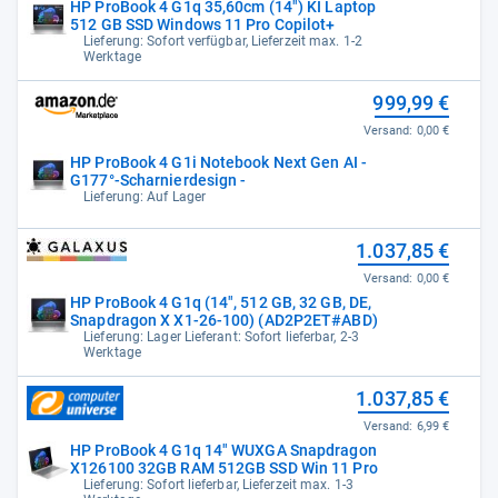
HP ProBook 4 G1q 35,60cm (14") KI Laptop
512 GB SSD Windows 11 Pro Copilot+
Lieferung: Sofort verfügbar, Lieferzeit max. 1-2
Werktage
999,99 €
Versand:
0,00 €
HP ProBook 4 G1i Notebook Next Gen AI -
G177°-Scharnierdesign -
Lieferung: Auf Lager
1.037,85 €
Versand:
0,00 €
HP ProBook 4 G1q (14", 512 GB, 32 GB, DE,
Snapdragon X X1-26-100) (AD2P2ET#ABD)
Lieferung: Lager Lieferant: Sofort lieferbar, 2-3
Werktage
1.037,85 €
Versand:
6,99 €
HP ProBook 4 G1q 14" WUXGA Snapdragon
X126100 32GB RAM 512GB SSD Win 11 Pro
Lieferung: Sofort lieferbar, Lieferzeit max. 1-3