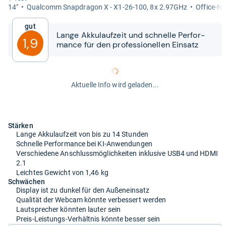
14"
Qual­comm Snap­dra­gon X -​ X1-​26-​100, 8x 2.97GHz
Office-​N
Gut
Lange Akku­lauf­zeit und schnelle Per­for­
1,9
mance für den pro­fes­sio­nel­len Ein­satz
Aktuelle Info wird geladen...
Stärken
Lange Akkulaufzeit von bis zu 14 Stunden
Schnelle Performance bei KI-Anwendungen
Verschiedene Anschlussmöglichkeiten inklusive USB4 und HDMI
2.1
Leichtes Gewicht von 1,46 kg
Schwächen
Display ist zu dunkel für den Außeneinsatz
Qualität der Webcam könnte verbessert werden
Lautsprecher könnten lauter sein
Preis-Leistungs-Verhältnis könnte besser sein