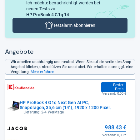
Ich möchte benachrichtigt werden bei
neuen Tests zu
HP ProBook 4 G1q 14
Testalarm abonnieren
Angebote
Wir arbeiten unabhängig und neutral. Wenn Sie auf ein verlinktes Shop-
Angebot klicken, unterstützen Sie uns dabei. Wir erhalten dann ggf. eine
Vergütung.
Mehr erfahren
914,00 €
Bester
Preis
Versand:
0,00 €
HP ProBook 4 G1q Next Gen AI PC,
Snapdragon, 35,6 cm (14"), 1920 x 1200 Pixel,
Lieferung: 2-4 Werktage
988,43 €
Versand:
0,00 €