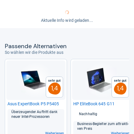
Aktuelle Info wird geladen...
Pas­sende Alter­na­ti­ven
So wählen wir die Produkte aus
Sehr gut
Sehr gut
1,4
1,4
Asus Expert­Book P5 P5405
HP Eli­te­Book 645 G11
Über­zeu­gen­der Auf­tritt dank
Nachhaltig
neuer Intel-​Pro­zes­so­ren
Busi­ness-​Beglei­ter zum attrak­ti­
ven Preis
Weiterlesen
Weiterlesen