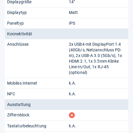
Displaygröße
14"
Displaytyp
Matt
Paneltyp
IPS
Konnektivität
Anschlüsse
2x USB4 mit DisplayPort 1.4
(40Gb/​s, Netzanschluss PD-
In), 2x USB-A 3.0 (5Gb/​s), 1x
HDMI 2.1, 1x 3.5mm Klinke
Line-In/​Out, 1x RJ-45
(optional)
Mobiles Internet
k.A.
NFC
k.A.
Ausstattung
fehlt
Ziffernblock
Tastaturbeleuchtung
k.A.