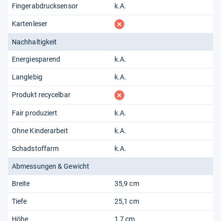
Fingerabdrucksensor
k.A.
fehlt
Kartenleser
Nachhaltigkeit
Energiesparend
k.A.
Langlebig
k.A.
fehlt
Produkt recycelbar
Fair produziert
k.A.
Ohne Kinderarbeit
k.A.
Schadstoffarm
k.A.
Abmessungen & Gewicht
Breite
35,9 cm
Tiefe
25,1 cm
Höhe
1,7 cm