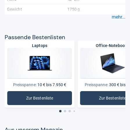
Gewicht
1750 g
mehr...
Pas­sende Bes­ten­lis­ten
Laptops
Office-Notebooks
Preisspanne:
10 € bis 7.950 €
Preisspanne:
300 € bis 5
Zur Bestenliste
Zur Bestenliste
: Laptops
: Office-
Aus unse­rem Maga­zin