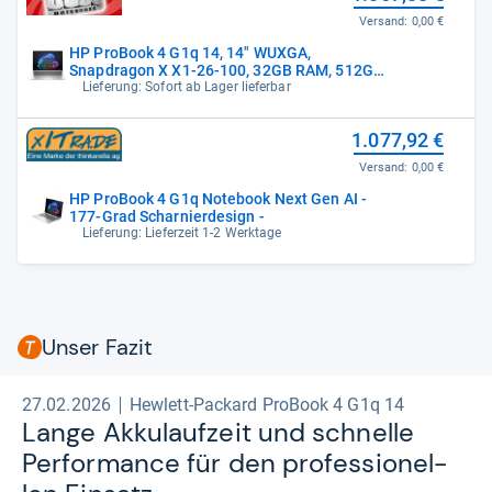
Versand:
0,00 €
HP ProBook 4 G1q 14, 14" WUXGA,
Snapdragon X X1-26-100, 32GB RAM, 512GB
SSD,
Lieferung: Sofort ab Lager lieferbar
1.077,92 €
Versand:
0,00 €
HP ProBook 4 G1q Notebook Next Gen AI -
177-Grad Scharnierdesign -
Lieferung: Lieferzeit 1-2 Werktage
Unser Fazit
27.02.2026
Hewlett-Packard ProBook 4 G1q 14
Lange Akku­lauf­zeit und schnelle
Per­for­mance für den pro­fes­sio­nel­