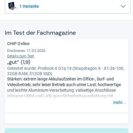
1 Variante
Im Test der Fach­ma­ga­zine
CHIP Online
Erschienen:
11.02.2026
Details zum Test
„gut“ (1,9)
Getestet wurde:
ProBook 4 G1q 14 (Snapdragon X - X1-26-100,
32GB RAM, 512GB SSD)
Stärken: extrem lange Akkulaufzeiten im Office-, Surf- und
Videobetrieb; sehr leiser Betrieb auch unter Last; hochwertige
und leichte Aluminium-Verarbeitung; vielseitige Anschlüsse
inklusive USB4 und LAN; gute Sicherheitsausstattung mit
Fingerabdrucksensor und IR-Kamera.
mehr...
Schwächen: Display mit schwacher Farbdarstellung und nur
mäßiger Helligkeit; Lautsprecher klanglich durchschnittlich und
höhenlastig; Leistung nur auf
Alltagsniveau.
- Zusammengefasst durch unsere Redaktion.