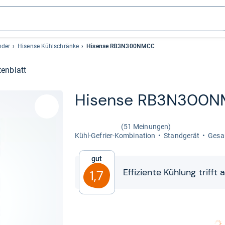
nder
Hisense Kühlschränke
Hisense RB3N300NMCC
enblatt
Hisense RB3N300
(51 Meinungen)
Kühl-​Gefrier-​Kom­bi­na­tion
Stand­ge­rät
Gesam
Gut
Effi­zi­ente Küh­lung trif
1,7