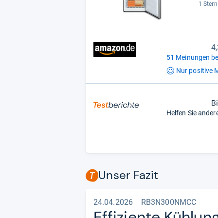
1 Stern
4
51 Meinungen be
Nur positive
M
B
Helfen Sie ander
Unser Fazit
24.04.2026
RB3N300NMCC
Effi­zi­ente Küh­lu