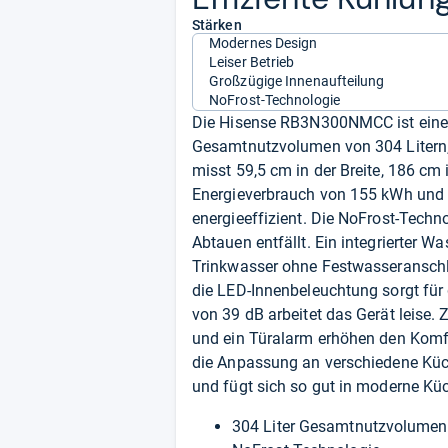
Stärken
Modernes Design
Leiser Betrieb
Großzügige Innenaufteilung
NoFrost-Technologie
Die Hisense RB3N300NMCC ist eine 
Gesamtnutzvolumen von 304 Litern, a
misst 59,5 cm in der Breite, 186 cm 
Energieverbrauch von 155 kWh und d
energieeffizient. Die NoFrost-Techno
Abtauen entfällt. Ein integrierter 
Trinkwasser ohne Festwasseranschlu
die LED-Innenbeleuchtung sorgt für
von 39 dB arbeitet das Gerät leise.
und ein Türalarm erhöhen den Komfo
die Anpassung an verschiedene Küche
und fügt sich so gut in moderne K
304 Liter Gesamtnutzvolumen