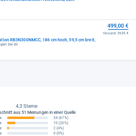
499,00 €
Versand:
39,95 €
ation RB3N300NMCC, 186 cm hoch, 59,5 cm breit,
agen bei dir
4,3 Sterne
schnitt aus
51 Meinungen in einer Quelle
e
34
(67%)
e
10
(20%)
e
2
(4%)
e
0
(0%)