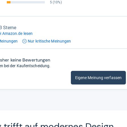
5
(10%)
,3 Sterne
i Amazon.de lesen
einungen
Nur kritische
Meinungen
isher keine Bewertungen
en bei der Kaufentscheidung.
Eigene Meinung verfassen
ng trifft auf moder­nes Design