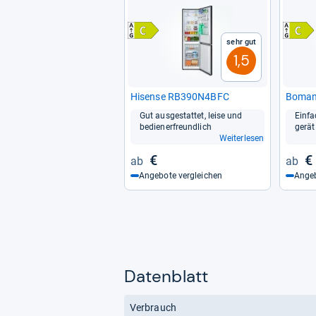
Sehr gut
1,5
Hisense RB390N4BFC
Boman
Gut aus­ge­stat­tet, leise und
Ein­fa
bediener­freund­lich
ge­rät
Weiterlesen
€
€
Angebote vergleichen
Angeb
Datenblatt
Verbrauch