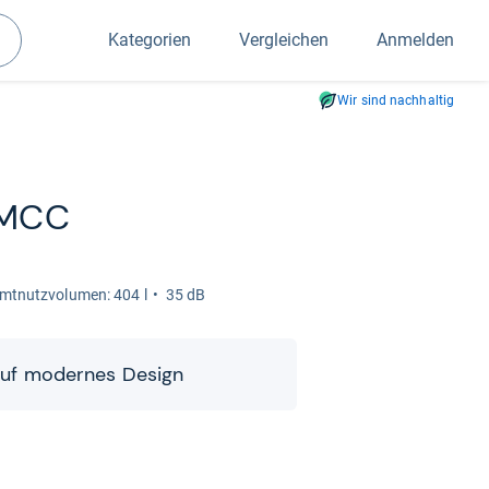
Kategorien
Vergleichen
Anmelden
Suchen
Wir sind nachhaltig
NMCC
t­nutz­vo­lu­men: 404 l
35 dB
ft auf moder­nes Design