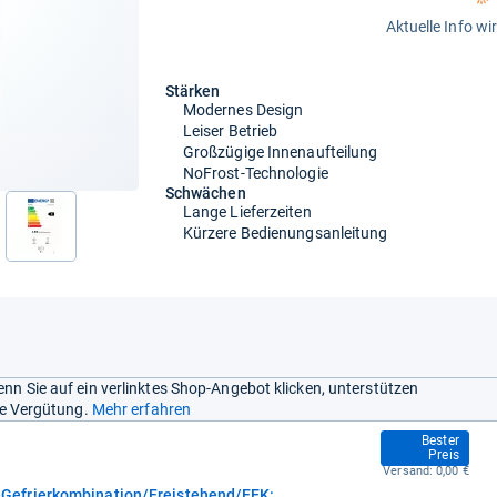
Aktuelle Info wi
Stärken
Modernes Design
Leiser Betrieb
Großzügige Innenaufteilung
NoFrost-Technologie
Schwächen
Lange Lieferzeiten
Kürzere Bedienungsanleitung
nn Sie auf ein verlinktes Shop-Angebot klicken, unterstützen
ine Vergütung.
Mehr erfahren
499,00 €
Bester
Preis
Versand:
0,00 €
efrierkombination/Freistehend/EEK: