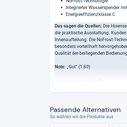
NoFrost-Technologie
Integrierter Wasserspender mi
Energieeffizienzklasse C
Das sagen die Quellen:
Die Hisense
die praktische Ausstattung. Kunden 
Innenaufteilung. Die NoFrost-Techn
besonders vorteilhaft hervorgehoben
Qualität der beiliegenden Bedienun
Note:
„Gut“ (1,80)
Von uns ausgewertete Quellen:
OTTO Kundenbewertungen
Pas­sende Alter­na­ti­ven
Redaktion von Testberi
So wählen wir die Produkte aus