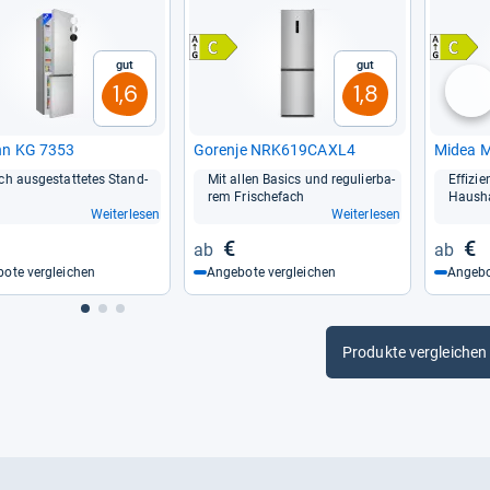
Gut
Gut
1,6
1,8
nä
n KG 7353
Gorenje NRK619CAXL4
Midea 
ch aus­ge­stat­te­tes Stand­
Mit allen Basics und regu­lier­ba­
Effi­zi
rem Fris­che­fach
Haus­h
Weiterlesen
Weiterlesen
€
€
ote vergleichen
Angebote vergleichen
Angebo
Produkte vergleichen