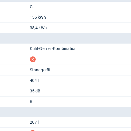
C
155 kWh
38,4 kWh
Kühl-Gefrier-Kombination
fehlt
Standgerät
404 l
35 dB
B
207 l