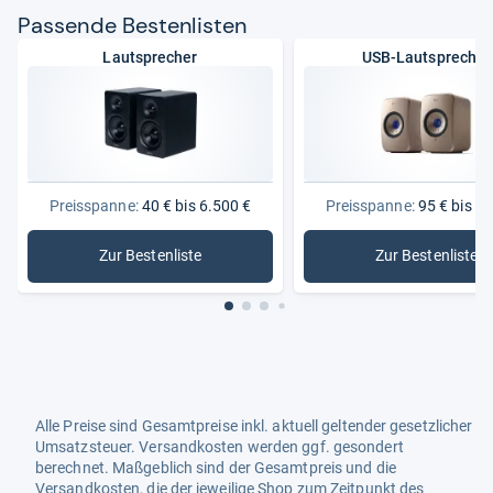
Pas­sende Bes­ten­lis­ten
Lautsprecher
USB-Lautsprecher
Preisspanne:
40 € bis 6.500 €
Preisspanne:
95 € bis 2.
Zur Bestenliste
Zur Bestenliste
: Lautsprecher
: USB-Lau
Alle Preise sind Gesamtpreise inkl. aktuell geltender gesetzlicher
Umsatzsteuer. Versandkosten werden ggf. gesondert
berechnet. Maßgeblich sind der Gesamtpreis und die
Versandkosten, die der jeweilige Shop zum Zeitpunkt des