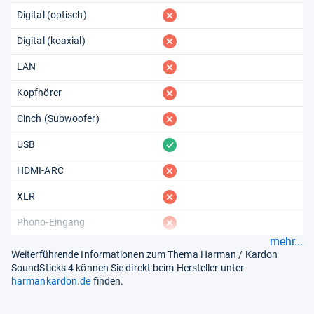
fehlt
Digital (optisch)
fehlt
Digital (koaxial)
fehlt
LAN
fehlt
Kopfhörer
fehlt
Cinch (Subwoofer)
vorhanden
USB
fehlt
HDMI-ARC
fehlt
XLR
fehlt
Phono-Eingang
mehr...
Weiterführende Informationen zum Thema Harman / Kardon
SoundSticks 4 können Sie direkt beim Hersteller unter
harmankardon.de
finden.