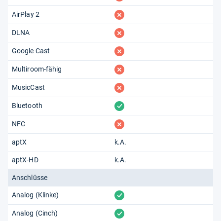
fehlt
AirPlay 2
fehlt
DLNA
fehlt
Google Cast
fehlt
Multiroom-fähig
fehlt
MusicCast
vorhanden
Bluetooth
fehlt
NFC
aptX
k.A.
aptX-HD
k.A.
Anschlüsse
vorhanden
Analog (Klinke)
vorhanden
Analog (Cinch)